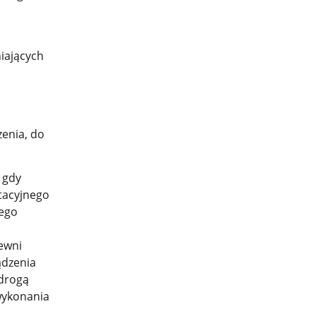
niających
enia, do
 gdy
tacyjnego
cego
ewni
ądzenia
 drogą
wykonania