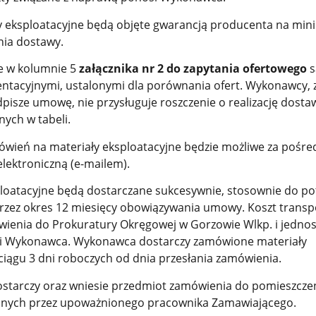
ły eksploatacyjne będą objęte gwarancją producenta na mi
nia dostawy.
ne w kolumnie 5
załącznika nr 2 do zapytania ofertowego
s
entacyjnymi, ustalonymi dla porównania ofert. Wykonawcy, 
isze umowę, nie przysługuje roszczenie o realizację dosta
nych w tabeli.
mówień na materiały eksploatacyjne będzie możliwe za pośr
elektroniczną (e-mailem).
ploatacyjne będą dostarczane sukcesywnie, stosownie do po
rzez okres 12 miesięcy obowiązywania umowy. Koszt transp
ienia do Prokuratury Okręgowej w Gorzowie Wlkp. i jednost
i Wykonawca. Wykonawca dostarczy zamówione materiały
ciągu 3 dni roboczych od dnia przesłania zamówienia.
starczy oraz wniesie przedmiot zamówienia do pomieszcze
nych przez upoważnionego pracownika Zamawiającego.