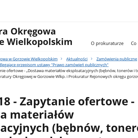
ura Okręgowa
e Wielkopolskim
O prokuraturze
Co
gowa w Gorzowie Wielkopolskim
Aktualności
Zamówienia publiczne
legające przepisom ustawy "Prawo zamówień publicznych"
anie ofertowe - „Dostawa materiałów eksploatacyjnych (bębnów, tonerów i 
ratury Okręgowej w Gorzowie Wlkp. i Prokuratur Rejonowych okręgu gorzo
18 - Zapytanie ofertowe -
a materiałów
acyjnych (bębnów, toner