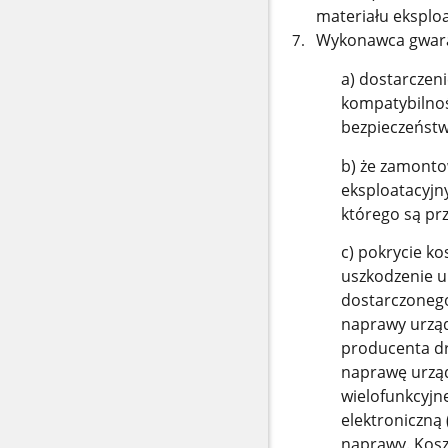
materiału eksplo
Wykonawca gwara
a) dostarczen
kompatybilnoś
bezpieczeństw
b) że zamonto
eksploatacyjn
którego są pr
c) pokrycie k
uszkodzenie u
dostarczoneg
naprawy urząd
producenta dr
naprawę urząd
wielofunkcyjn
elektroniczną
naprawy. Kosz