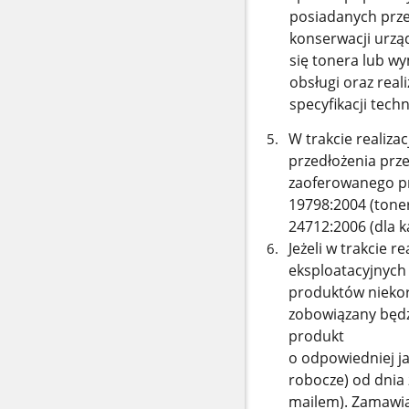
posiadanych prze
konserwacji urzą
się tonera lub wy
obsługi oraz real
specyfikacji techn
W trakcie realiza
przedłożenia prz
zaoferowanego pr
19798:2004 (tone
24712:2006 (dla 
Jeżeli w trakcie 
eksploatacyjnych
produktów nieko
zobowiązany będzi
produkt
o odpowiedniej ja
robocze) od dnia 
mailem). Zamawi