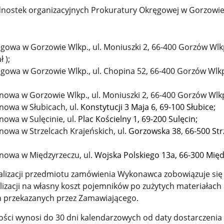
ednostek organizacyjnych Prokuratury Okręgowej w Gorzowie
gowa w Gorzowie Wlkp., ul. Moniuszki 2, 66-400 Gorzów Wlkp
 );
owa w Gorzowie Wlkp., ul. Chopina 52, 66-400 Gorzów Wlkp.
nowa w Gorzowie Wlkp., ul. Moniuszki 2, 66-400 Gorzów Wlkp
nowa w Słubicach, ul.
Konstytucji 3 Maja 6
,
69-100 Słubice;
nowa w Sulęcinie, ul.
Plac Kościelny 1,
69-200 Sulęcin;
owa w Strzelcach Krajeńskich, ul.
Gorzowska 38
,
66-500 Str
nowa w Międzyrzeczu, ul.
Wojska Polskiego 13a,
66-300 Międ
alizacji przedmiotu zamówienia Wykonawca zobowiązuje się
lizacji na własny koszt pojemników po zużytych materiałach
h przekazanych przez Zamawiającego.
ości wynosi do 30 dni kalendarzowych od daty dostarczenia