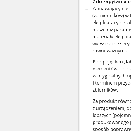
2 do zapytania 
Zamawiający nie 
(zamienników) w 
eksploatacyjne j
niższe niż param
materiały eksplo
wytworzone seryj
równoważnymi.
Pod pojęciem „f
elementów lub p
w oryginalnych 
i terminem przyda
zbiorników.
Za produkt równ
z urządzeniem, d
lepszych (pojemn
produkowanego p
sposób poprawny