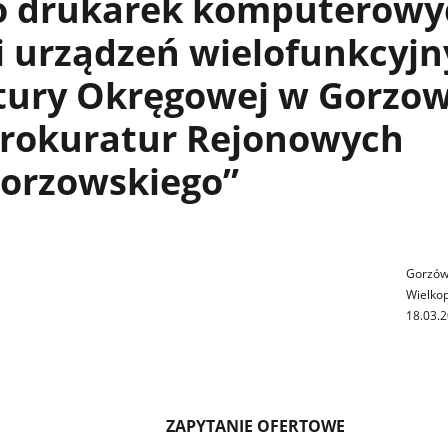
do drukarek komputerowy
i urządzeń wielofunkcyj
tury Okręgowej w Gorzow
Prokuratur Rejonowych
gorzowskiego”
Gorzó
Wielkop
18.03.2
ZAPYTANIE OFERTOWE