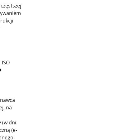
częstszej
ypywaniem
rukcji
 ISO
O
onawca
j, na
 (w dni
czną (e-
wanego