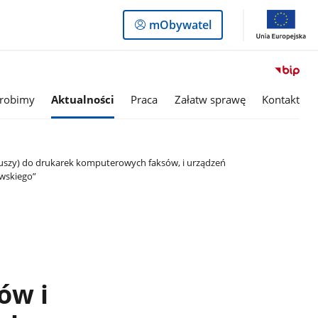
Logowanie
mObywatel
do
panelu
 robimy
Aktualności
Praca
Załatw sprawę
Kontakt
tuszy) do drukarek komputerowych faksów, i urządzeń
wskiego”
ów i