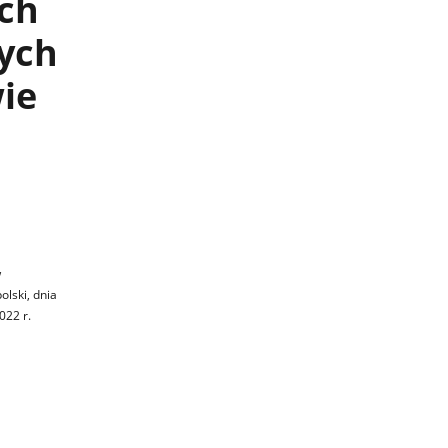
ch
nych
ie
w
olski, dnia
022 r.