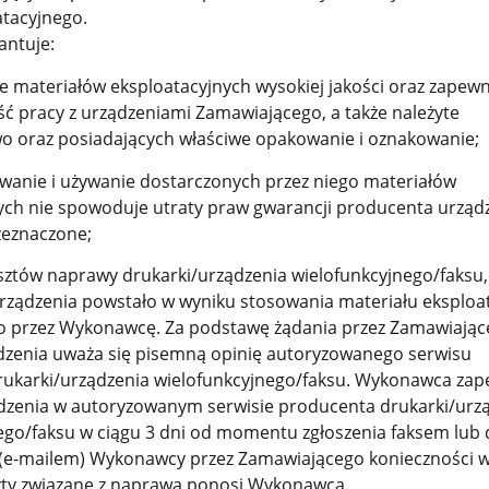
atacyjnego.
ntuje:
ie materiałów eksploatacyjnych wysokiej jakości oraz zapew
ć pracy z urządzeniami Zamawiającego, a także należyte
o oraz posiadających właściwe opakowanie i oznakowanie;
wanie i używanie dostarczonych przez niego materiałów
ych nie spowoduje utraty praw gwarancji producenta urządz
zeznaczone;
osztów naprawy drukarki/urządzenia wielofunkcyjnego/faksu,
rządzenia powstało w wyniku stosowania materiału eksploa
o przez Wykonawcę. Za podstawę żądania przez Zamawiają
zenia uważa się pisemną opinię autoryzowanego serwisu
ukarki/urządzenia wielofunkcyjnego/faksu. Wykonawca zap
zenia w autoryzowanym serwisie producenta drukarki/urz
ego/faksu w ciągu 3 dni od momentu zgłoszenia faksem lub
 (e-mailem) Wykonawcy przez Zamawiającego konieczności 
ty związane z naprawą ponosi Wykonawca.