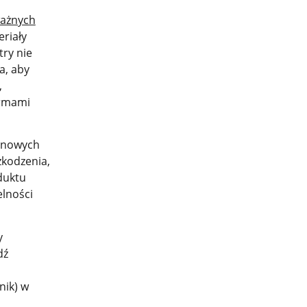
ważnych
riały
ry nie
a, aby
,
ormami
z nowych
kodzenia,
duktu
elności
y
dź
nik) w