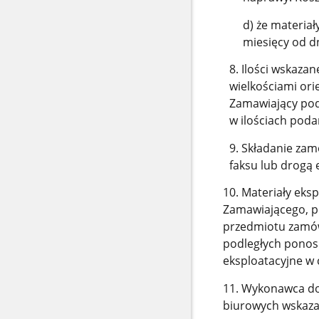
d) że materia
miesięcy od d
8. Ilości wskaza
wielkościami ori
Zamawiający podp
w ilościach poda
9. Składanie za
faksu lub drogą 
10. Materiały eks
Zamawiającego, p
przedmiotu zamów
podległych ponos
eksploatacyjne w 
11. Wykonawca do
biurowych wskaza