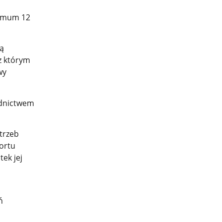
nimum 12
ą
z którym
wy
ednictwem
trzeb
ortu
ek jej
ń