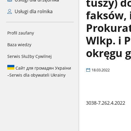
tuszy) 
faksów, 
Usługi dla rolnika
Prokura
Profil zaufany
Wlkp. i 
Baza wiedzy
okręgu 
Serwis Służby Cywilnej
Сайт для громадян України
18.03.2022
–
Serwis dla obywateli Ukrainy
3038-7.262.4.2022