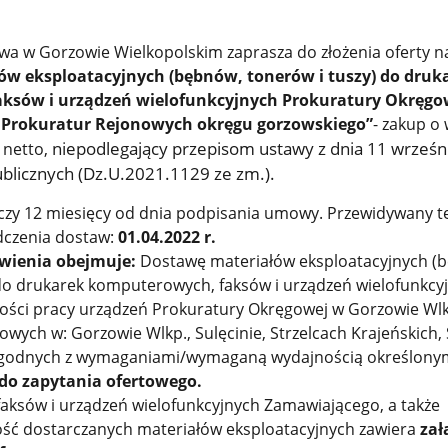
a w Gorzowie Wielkopolskim zaprasza do złożenia oferty n
w eksploatacyjnych (bębnów, tonerów i tuszy) do druk
ksów i urządzeń wielofunkcyjnych Prokuratury Okręgo
i Prokuratur Rejonowych okręgu gorzowskiego”
- zakup o 
niepodlegający przepisom ustawy z dnia 11 wrześni
ł netto,
licznych (Dz.U.2021.1129 ze zm.).
zy 12 miesięcy od dnia podpisania umowy. Przewidywany t
dczenia dostaw:
01.
04.2022 r.
wienia obejmuje:
Dostawę materiałów eksploatacyjnych (
 do drukarek komputerowych, faksów i urządzeń wielofunkcy
ości pracy urządzeń Prokuratury Okręgowej w Gorzowie Wlkp.
wych w: Gorzowie Wlkp., Sulęcinie, Strzelcach Krajeńskich,
 zgodnych z wymaganiami/wymaganą wydajnością określony
 do zapytania ofertowego.
faksów i urządzeń wielofunkcyjnych Zamawiającego, a także
ść dostarczanych materiałów eksploatacyjnych zawiera
zał