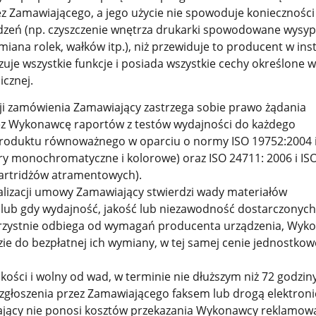
z Zamawiającego, a jego użycie nie spowoduje konieczności 
dzeń (np. czyszczenie wnętrza drukarki spowodowane wys
miana rolek, wałków itp.), niż przewiduje to producent w inst
izuje wszystkie funkcje i posiada wszystkie cechy określone w
icznej.
cji zamówienia Zamawiający zastrzega sobie prawo żądania
ez Wykonawcę raportów z testów wydajności do każdego
oduktu równoważnego w oparciu o normy ISO 19752:2004 i
ry monochromatyczne i kolorowe) oraz ISO 24711: 2006 i IS
kartridżów atramentowych).
realizacji umowy Zamawiający stwierdzi wady materiałów
 lub gdy wydajność, jakość lub niezawodność dostarczonych
rzystnie odbiega od wymagań producenta urządzenia, Wyk
e do bezpłatnej ich wymiany, w tej samej cenie jednostkowe
kości i wolny od wad, w terminie nie dłuższym niż 72 godziny
zgłoszenia przez Zamawiającego faksem lub drogą elektroni
ający nie ponosi kosztów przekazania Wykonawcy reklamo