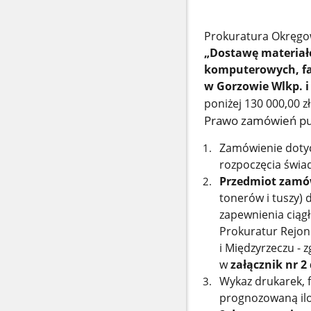
Prokuratura Okręgow
„Dostawę materiałó
komputerowych, fa
w Gorzowie Wlkp. 
poniżej 130 000,00 z
Prawo zamówień pub
Zamówienie dotyc
rozpoczęcia świa
Przedmiot zamó
tonerów i tuszy)
zapewnienia ciągł
Prokuratur Rejono
i Międzyrzeczu -
w
załącznik nr 2
Wykaz drukarek, 
prognozowaną ilo