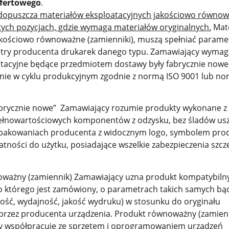
ofertowego
.
dopuszcza materiałów eksploatacyjnych jakościowo równo
tych pozycjach, gdzie wymaga materiałów oryginalnych.
Mate
akościowo równoważne (zamienniki), muszą spełniać paramet
etry producenta drukarek danego typu. Zamawiający wymag
atacyjne będące przedmiotem dostawy były fabrycznie nowe
nie w cyklu produkcyjnym zgodnie z normą ISO 9001 lub n
abrycznie nowe” Zamawiający rozumie produkty wykonane 
ełnowartościowych komponentów z odzysku, bez śladów usz
opakowaniach producenta z widocznym logo, symbolem pro
tności do użytku, posiadające wszelkie zabezpieczenia szcz
oważny (zamiennik) Zamawiający uzna produkt kompatybiln
o którego jest zamówiony, o parametrach takich samych bą
ość, wydajność, jakość wydruku) w stosunku do oryginału
rzez producenta urządzenia. Produkt równoważny (zamien
 współpracuje ze sprzętem i oprogramowaniem urządzeń