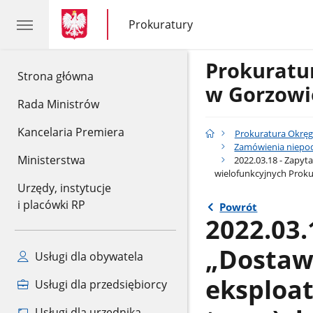
gov.pl
gov.pl
Prokuratury
gov.pl
Prokuratury
Prokurat
gov.pl
Strona główna
w Gorzowi
Rada Ministrów
Kancelaria Premiera
Prokuratura Okrę
Zamówienia niepod
Ministerstwa
2022.03.18 - Zapyt
wielofunkcyjnych Proku
Urzędy, instytucje
i placówki RP
Powrót
2022.03.
„Dostaw
Usługi dla obywatela
eksploat
Usługi dla przedsiębiorcy
Usługi dla urzędnika