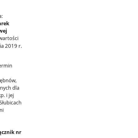
a:
arek
wej
wartości
a 2019 r.
ermin
bębnów,
jnych dla
 i jej
 Słubicach
mi
ącznik nr