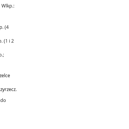
 Wlkp.:
. (4
 (1 i 2
.;
zelce
zyrzecz.
 do