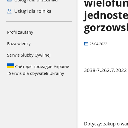
wielofu
jednost
Usługi dla rolnika
gorzows
Profil zaufany
Baza wiedzy
26.04.2022
Serwis Służby Cywilnej
Сайт для громадян України
3038-7.262.7.2022
–
Serwis dla obywateli Ukrainy
Dotyczy: zakup o war