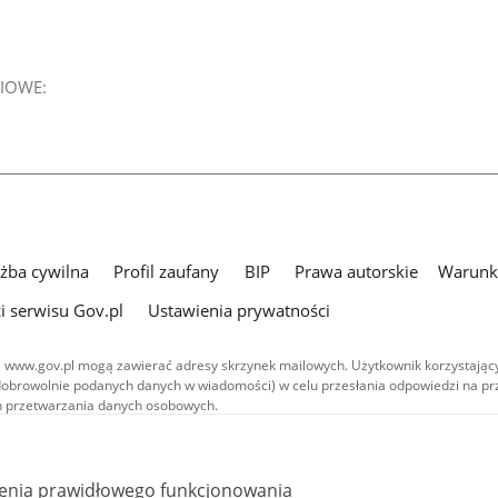
IOWE:
użba cywilna
Profil zaufany
BIP
Prawa autorskie
Warunki
i serwisu Gov.pl
Ustawienia prywatności
 www.gov.pl mogą zawierać adresy skrzynek mailowych. Użytkownik korzystający
dobrowolnie podanych danych w wiadomości) w celu przesłania odpowiedzi na prz
ach przetwarzania danych osobowych.
we publikowane w serwisie (z wyłączeniem treści audiowizualnych), są
 na licencji typu Creative Commons: uznanie autorstwa - na tych samych
 (CC BY-SA 4.0). Materiały audiowizualne, w tym zdjęcia, materiały audio i wideo
ienia prawidłowego funkcjonowania
ane na licencji typu Creative Commons: uznanie autorstwa użycie niekomercyjne 