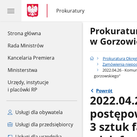
gov.pl
gov.pl
Prokuratury
gov.pl
Prokuratury
Prokurat
gov.pl
Strona główna
w Gorzowi
Rada Ministrów
Kancelaria Premiera
Prokuratura Okrę
Zamówienia niepod
Ministerstwa
2022.04.26 - Komun
gorzowskiego”
Urzędy, instytucje
i placówki RP
Powrót
2022.04.
postępow
Usługi dla obywatela
3 sztuk 
Usługi dla przedsiębiorcy
Usługi dla urzędnika