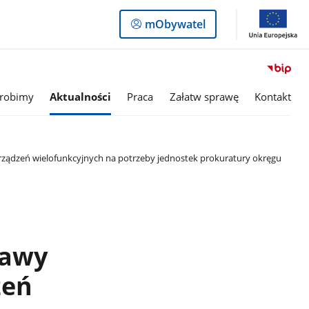
Logowanie
mObywatel
do
panelu
 robimy
Aktualności
Praca
Załatw sprawę
Kontakt
urządzeń wielofunkcyjnych na potrzeby jednostek prokuratury okręgu
żawy
zeń