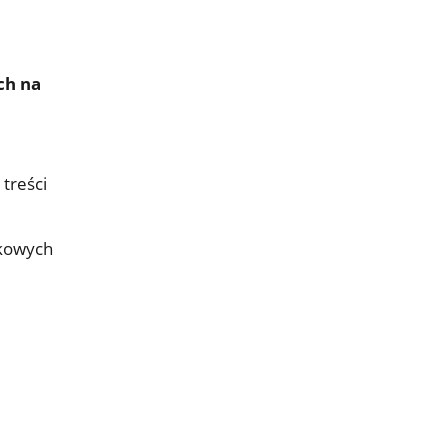
ch na
treści
tkowych