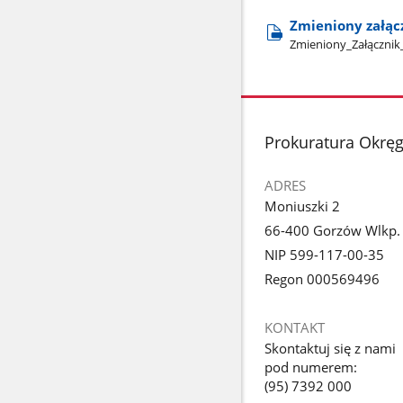
Zmieniony załącz
Zmieniony​_Załącznik​
stopka
Prokuratura Okrę
ADRES
Moniuszki 2
66-400 Gorzów Wlkp.
NIP 599-117-00-35
Regon 000569496
KONTAKT
Skontaktuj się z nami
pod numerem:
(95) 7392 000