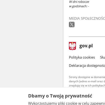
W dni robocze
w godzinach: -
MEDIA SPOŁECZNOŚC
stopka
Strona
gov.pl
gov.pl
główna
gov.pl
Polityka cookies
Sł
Deklaracja dostępnośc
Strony dostępne w domenie
danych (adres e-mail oraz 
znajdują się w ich polityk
Treści teksto
Dbamy o Twoją prywatność
udostępniane
warunkach 4.0
Wykorzystujemy pliki cookie w celu zapewn
są udostępni