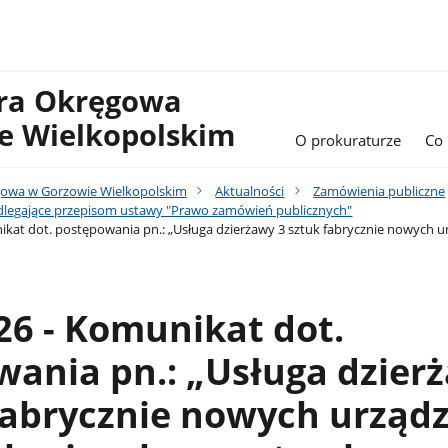
ura Okręgowa
e Wielkopolskim
O prokuraturze
Co
gowa w Gorzowie Wielkopolskim
Aktualności
Zamówienia publiczne
legające przepisom ustawy "Prawo zamówień publicznych"
ikat dot. postępowania pn.: „Usługa dzierżawy 3 sztuk fabrycznie nowych 
26 - Komunikat dot.
ania pn.: „Usługa dzier
fabrycznie nowych urząd