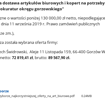
 dostawa artykułów biurowych i kopert na potrzeby
rokuratur okręgu gorzowskiego”
zne o wartości poniżej 130 000,00 zł netto, niepodlegając
 dnia 11 września 2019 r. Prawo zamówień publicznych
z.U.2021.1129 ze zm.)
sza została wybrana oferta firmy
:
ech Świdrowski, Aleje 11 Listopada 159, 66-400 Gorzów W
 netto:
, brutto:
72 819,41 zł
89 567,90 zł.
borze
yborze​_najkorzystniejszej​_oferty​_na​_art​_biurowe.pdf
0.24MB