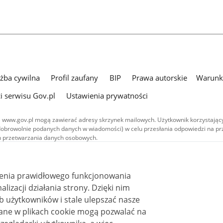
użba cywilna
Profil zaufany
BIP
Prawa autorskie
Warunki
i serwisu Gov.pl
Ustawienia prywatności
 www.gov.pl mogą zawierać adresy skrzynek mailowych. Użytkownik korzystający
dobrowolnie podanych danych w wiadomości) w celu przesłania odpowiedzi na prz
ach przetwarzania danych osobowych.
we publikowane w serwisie (z wyłączeniem treści audiowizualnych), są
 na licencji typu Creative Commons: uznanie autorstwa - na tych samych
 (CC BY-SA 4.0). Materiały audiowizualne, w tym zdjęcia, materiały audio i wideo
ienia prawidłowego funkcjonowania
ane na licencji typu Creative Commons: uznanie autorstwa użycie niekomercyjne 
ależnych 4.0 (CC BY-NC-ND 4.0), o ile nie jest to stwierdzone inaczej.
i działania strony. Dzięki nim
 użytkowników i stale ulepszać nasze