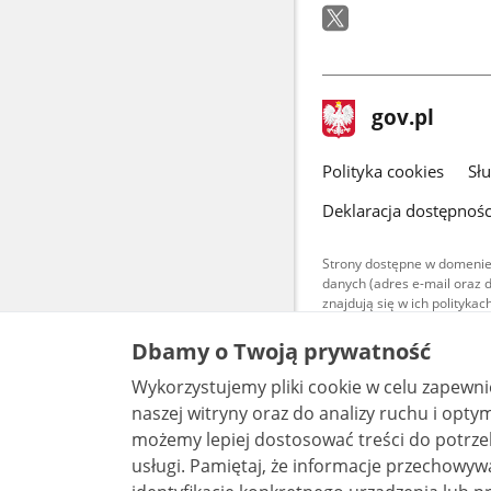
stopka
Strona
gov.pl
gov.pl
główna
gov.pl
Polityka cookies
Sł
Deklaracja dostępnośc
Strony dostępne w domenie
danych (adres e-mail oraz 
znajdują się w ich polityk
Treści teksto
Dbamy o Twoją prywatność
udostępniane
warunkach 4.0
Wykorzystujemy pliki cookie w celu zapewn
są udostępni
bez utworów z
naszej witryny oraz do analizy ruchu i optymalizacj
możemy lepiej dostosować treści do potrzeb
usługi. Pamiętaj, że informacje przechowywane w plikach cookie mogą pozwalać na