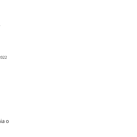
”
2022
ia o