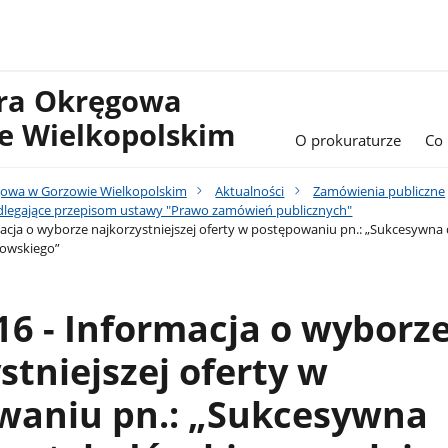
ura Okręgowa
e Wielkopolskim
O prokuraturze
Co
gowa w Gorzowie Wielkopolskim
Aktualności
Zamówienia publiczne
legające przepisom ustawy "Prawo zamówień publicznych"
macja o wyborze najkorzystniejszej oferty w postępowaniu pn.: „Sukcesywna
zowskiego”
16 - Informacja o wyborz
stniejszej oferty w
waniu pn.: „Sukcesywna