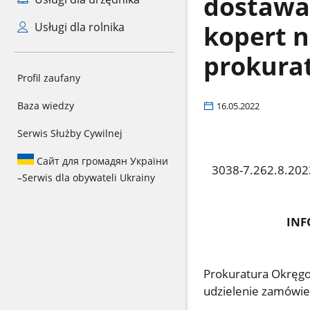
dostawa
kopert n
Usługi dla rolnika
prokura
Profil zaufany
Baza wiedzy
16.05.2022
Serwis Służby Cywilnej
Сайт для громадян України
3038-7.262.8.202
–
Serwis dla obywateli Ukrainy
INF
Prokuratura Okręgo
udzielenie zamówie