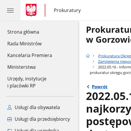
gov.pl
gov.pl
Prokuratury
gov.pl
Prokuratury
Prokurat
gov.pl
Strona główna
w Gorzowi
Rada Ministrów
Kancelaria Premiera
Prokuratura Okrę
Zamówienia niepod
Ministerstwa
2022.05.16 - Infor
prokuratur okręgu gor
Urzędy, instytucje
i placówki RP
Powrót
2022.05.
najkorzy
Usługi dla obywatela
postępo
Usługi dla przedsiębiorcy
Usługi dla urzędnika