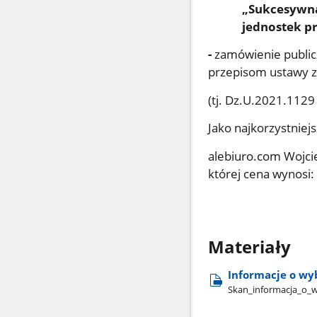
„Sukcesywna
jednostek p
-
zamówienie
public
przepisom ustawy z
(tj. D
Jako najkorzystniej
alebiuro.com Wojci
której cena wynosi:
Materiały
Informacje o wy
Skan​_informacja​_o​_w