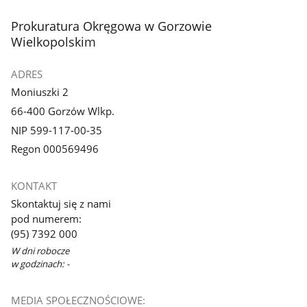
stopka
Prokuratura Okręgowa w Gorzowie
Wielkopolskim
ADRES
Moniuszki 2
66-400 Gorzów Wlkp.
NIP 599-117-00-35
Regon 000569496
KONTAKT
Skontaktuj się z nami
pod numerem:
(95) 7392 000
W dni robocze
w godzinach: -
MEDIA SPOŁECZNOŚCIOWE: