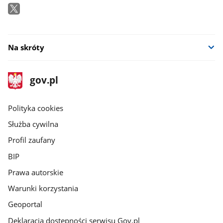
Na skróty
stopka
Strona
gov.pl
gov.pl
główna
gov.pl
Polityka cookies
Służba cywilna
Profil zaufany
BIP
Prawa autorskie
Warunki korzystania
Geoportal
Deklaracja dostępności serwisu Gov.pl