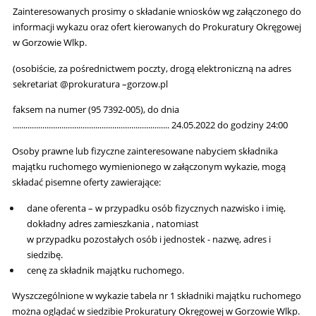
Zainteresowanych prosimy o składanie wniosków wg załączonego do
informacji wykazu oraz ofert kierowanych do Prokuratury Okręgowej
w Gorzowie Wlkp.
(osobiście, za pośrednictwem poczty, drogą elektroniczną na adres
sekretariat @prokuratura –gorzow.pl
faksem na numer (95 7392-005)
,
do dnia
.......................................................................... 24.05.2022 do godziny 24:00
Osoby prawne lub fizyczne zainteresowane nabyciem składnika
majątku ruchomego wymienionego w załączonym wykazie, mogą
składać pisemne oferty zawierające:
dane oferenta – w przypadku osób fizycznych nazwisko i imię,
dokładny adres zamieszkania , natomiast
w przypadku pozostałych osób i jednostek - nazwę, adres i
siedzibę.
cenę za składnik majątku ruchomego.
Wyszczególnione w wykazie tabela nr 1 składniki majątku ruchomego
można oglądać w siedzibie Prokuratury Okręgowej w Gorzowie Wlkp.