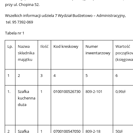
przy ul. Chopina 52.
Wszelkich informacji udziela 7
Wydział Budżetowo – Administracyjny,
tel. 95 7392-069
Tabela nr 1
Lp.
Nazwa
Ilość
Kod kreskowy
Numer
Wartość
składnika
inwentarzowy
początko
majątku
(księgowa
1
2
3
4
5
6
1.
Szafka
1
0100100526730
809-2-101
0,99zł
kuchenna
duża
2
Szafka
1
0700100547050
809-2-18
50zł