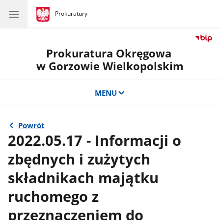
gov.pl
Prokuratury
gov.pl
Prokuratury
Prokuratura Okręgowa
w Gorzowie Wielkopolskim
MENU
Powrót
2022.05.17 - Informacji o
zbędnych i zużytych
składnikach majątku
ruchomego z
przeznaczeniem do