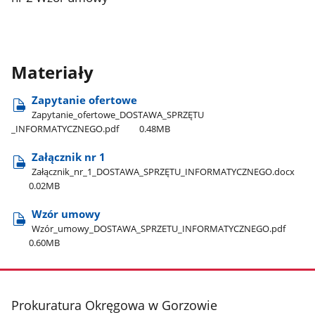
Materiały
Zapytanie ofertowe
Zapytanie​_ofertowe​_DOSTAWA​_SPRZĘTU​
_INFORMATYCZNEGO.pdf
0.48MB
Załącznik nr 1
Załącznik​_nr​_1​_DOSTAWA​_SPRZĘTU​_INFORMATYCZNEGO.docx
0.02MB
Wzór umowy
Wzór​_umowy​_DOSTAWA​_SPRZETU​_INFORMATYCZNEGO.pdf
0.60MB
stopka
Prokuratura Okręgowa w Gorzowie