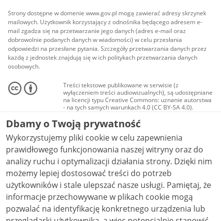
Strony dostępne w domenie www.gov.pl mogą zawierać adresy skrzynek
mailowych. Użytkownik korzystający z odnośnika będącego adresem e-
mail zgadza się na przetwarzanie jego danych (adres e-mail oraz
dobrowolnie podanych danych w wiadomości) w celu przesłania
odpowiedzi na przesłane pytania. Szczegóły przetwarzania danych przez
każdą z jednostek znajdują się w ich politykach przetwarzania danych
osobowych.
Treści tekstowe publikowane w serwisie (z
wyłączeniem treści audiowizualnych), są udostępniane
na licencji typu Creative Commons: uznanie autorstwa
- na tych samych warunkach 4.0 (CC BY-SA 4.0).
Materiały audiowizualne, w tym zdjęcia, materiały
Dbamy o Twoją prywatność
audio i wideo, są udostępniane na licencji typu
Creative Commons: uznanie autorstwa użycie
Wykorzystujemy pliki cookie w celu zapewnienia
niekomercyjne - bez utworów zależnych 4.0 (CC BY-
NC-ND 4.0), o ile nie jest to stwierdzone inaczej.
prawidłowego funkcjonowania naszej witryny oraz do
analizy ruchu i optymalizacji działania strony. Dzięki nim
możemy lepiej dostosować treści do potrzeb
użytkowników i stale ulepszać nasze usługi. Pamiętaj, że
informacje przechowywane w plikach cookie mogą
pozwalać na identyfikację konkretnego urządzenia lub
przeglądarki użytkownika, a więc potencjalnie stanowić