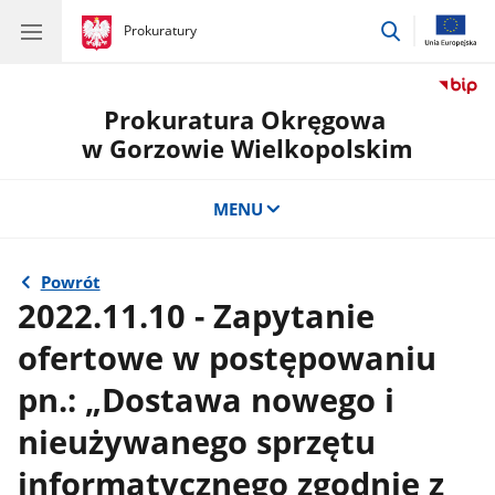
przejdź
gov.pl
Prokuratury
gov.pl
Prokuratury
do
wyszukiwar
Prokuratura Okręgowa
w Gorzowie Wielkopolskim
MENU
Powrót
2022.11.10 - Zapytanie
ofertowe w postępowaniu
pn.: „Dostawa nowego i
nieużywanego sprzętu
informatycznego zgodnie z