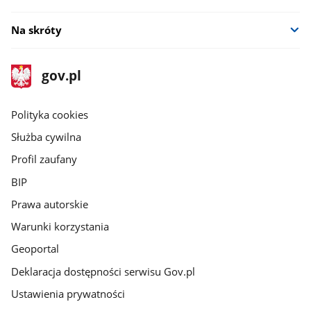
Na skróty
stopka
Strona
gov.pl
gov.pl
główna
gov.pl
Polityka cookies
Służba cywilna
Profil zaufany
BIP
Prawa autorskie
Warunki korzystania
Geoportal
Deklaracja dostępności serwisu Gov.pl
Ustawienia prywatności