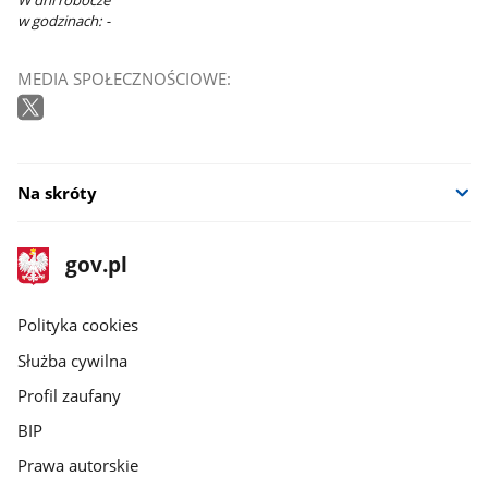
W dni robocze
w godzinach: -
MEDIA SPOŁECZNOŚCIOWE:
Na skróty
stopka
Strona
gov.pl
gov.pl
główna
gov.pl
Polityka cookies
Służba cywilna
Profil zaufany
BIP
Prawa autorskie