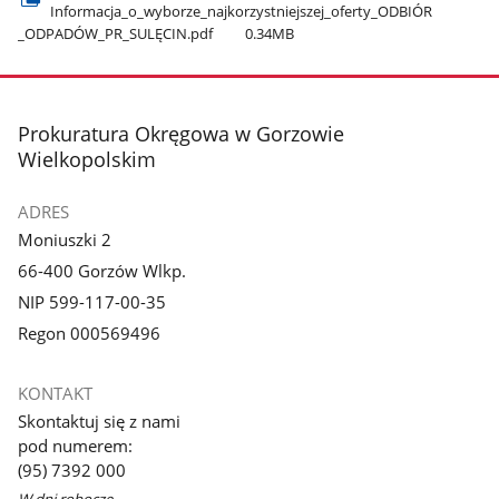
Informacja​_o​_wyborze​_najkorzystniejszej​_oferty​_ODBIÓR​
_ODPADÓW​_PR​_SULĘCIN.pdf
0.34MB
stopka
Prokuratura Okręgowa w Gorzowie
Wielkopolskim
ADRES
Moniuszki 2
66-400 Gorzów Wlkp.
NIP 599-117-00-35
Regon 000569496
KONTAKT
Skontaktuj się z nami
pod numerem:
(95) 7392 000