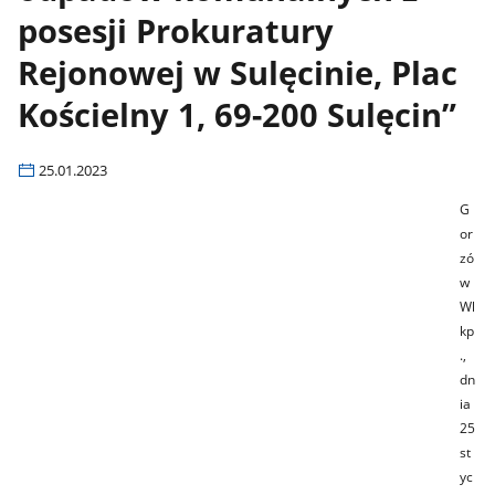
posesji Prokuratury
Rejonowej w Sulęcinie, Plac
Kościelny 1, 69-200 Sulęcin”
25.01.2023
G
or
zó
w
Wl
kp
.,
dn
ia
25
st
yc