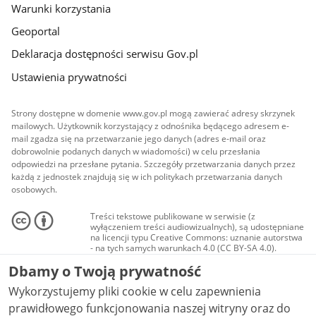
Warunki korzystania
Geoportal
Deklaracja dostępności serwisu Gov.pl
Ustawienia prywatności
Strony dostępne w domenie www.gov.pl mogą zawierać adresy skrzynek
mailowych. Użytkownik korzystający z odnośnika będącego adresem e-
mail zgadza się na przetwarzanie jego danych (adres e-mail oraz
dobrowolnie podanych danych w wiadomości) w celu przesłania
odpowiedzi na przesłane pytania. Szczegóły przetwarzania danych przez
każdą z jednostek znajdują się w ich politykach przetwarzania danych
osobowych.
Treści tekstowe publikowane w serwisie (z
wyłączeniem treści audiowizualnych), są udostępniane
na licencji typu Creative Commons: uznanie autorstwa
- na tych samych warunkach 4.0 (CC BY-SA 4.0).
Materiały audiowizualne, w tym zdjęcia, materiały
Dbamy o Twoją prywatność
audio i wideo, są udostępniane na licencji typu
Creative Commons: uznanie autorstwa użycie
Wykorzystujemy pliki cookie w celu zapewnienia
niekomercyjne - bez utworów zależnych 4.0 (CC BY-
NC-ND 4.0), o ile nie jest to stwierdzone inaczej.
prawidłowego funkcjonowania naszej witryny oraz do