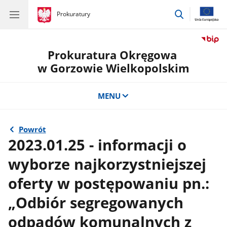
przejdź
gov.pl
Prokuratury
gov.pl
Prokuratury
do
wyszukiwar
Prokuratura Okręgowa
w Gorzowie Wielkopolskim
MENU
Powrót
2023.01.25 - informacji o
wyborze najkorzystniejszej
oferty w postępowaniu pn.:
„Odbiór segregowanych
odpadów komunalnych z