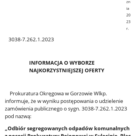
zn
ia
20
23
r.
3038-7.262.1.2023
INFORMACJA O WYBORZE
NAJKORZYSTNIEJSZEJ OFERTY
Prokuratura Okręgowa w Gorzowie Wlkp.
informuje, że w wyniku postępowania o udzielenie
zamówienia publicznego o sygn. 3038-7.262.1.2023
pod nazwą:
„Odbiór segregowanych odpadów komunalnych
z posesji Prokuratury Rejonowej w Sulęcinie, Plac