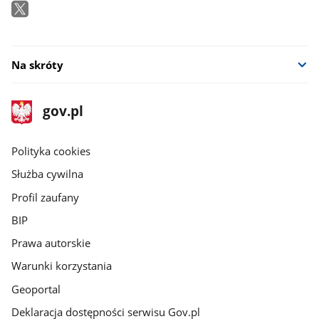
Na skróty
stopka
Strona
gov.pl
gov.pl
główna
gov.pl
Polityka cookies
Służba cywilna
Profil zaufany
BIP
Prawa autorskie
Warunki korzystania
Geoportal
Deklaracja dostępności serwisu Gov.pl