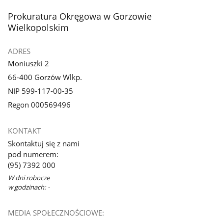
stopka
Prokuratura Okręgowa w Gorzowie
Wielkopolskim
ADRES
Moniuszki 2
66-400 Gorzów Wlkp.
NIP 599-117-00-35
Regon 000569496
KONTAKT
Skontaktuj się z nami
pod numerem:
(95) 7392 000
W dni robocze
w godzinach: -
MEDIA SPOŁECZNOŚCIOWE: