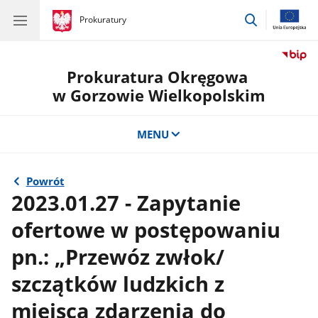
przejdź
gov.pl
Prokuratury
gov.pl
Prokuratury
do
wyszukiwar
Prokuratura Okręgowa
w Gorzowie Wielkopolskim
MENU
Powrót
2023.01.27 - Zapytanie
ofertowe w postępowaniu
pn.: „Przewóz zwłok/
szczątków ludzkich z
miejsca zdarzenia do