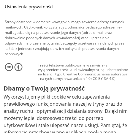
Ustawienia prywatności
Strony dostępne w domenie www.gov.pl mogą zawierać adresy skrzynek
mailowych. Użytkownik korzystający z odnośnika będącego adresem e-
mail zgadza się na przetwarzanie jego danych (adres e-mail oraz
dobrowolnie podanych danych w wiadomości) w celu przesłania
odpowiedzi na przesłane pytania. Szczegóły przetwarzania danych przez
każdą z jednostek znajdują się w ich politykach przetwarzania danych
osobowych.
Treści tekstowe publikowane w serwisie (z
wyłączeniem treści audiowizualnych), są udostępniane
na licencji typu Creative Commons: uznanie autorstwa
- na tych samych warunkach 4.0 (CC BY-SA 4.0).
Materiały audiowizualne, w tym zdjęcia, materiały
Dbamy o Twoją prywatność
audio i wideo, są udostępniane na licencji typu
Creative Commons: uznanie autorstwa użycie
Wykorzystujemy pliki cookie w celu zapewnienia
niekomercyjne - bez utworów zależnych 4.0 (CC BY-
NC-ND 4.0), o ile nie jest to stwierdzone inaczej.
prawidłowego funkcjonowania naszej witryny oraz do
analizy ruchu i optymalizacji działania strony. Dzięki nim
możemy lepiej dostosować treści do potrzeb
użytkowników i stale ulepszać nasze usługi. Pamiętaj, że
informacje przechowywane w plikach cookie mogą