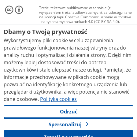
Treści tekstowe publikowane w serwisie (z
wyłączeniem treści audiowizualnych), są udostępniane
na licencji typu Creative Commons: uznanie autorstwa
- na tych samych warunkach 4.0 (CC BY-SA 4.0).
Materiały audiowizualne, w tym zdjęcia, materiały
Dbamy o Twoją prywatność
audio i wideo, są udostępniane na licencji typu
Creative Commons: uznanie autorstwa użycie
Wykorzystujemy pliki cookie w celu zapewnienia
niekomercyjne - bez utworów zależnych 4.0 (CC BY-
NC-ND 4.0), o ile nie jest to stwierdzone inaczej.
prawidłowego funkcjonowania naszej witryny oraz do
analizy ruchu i optymalizacji działania strony. Dzięki nim
możemy lepiej dostosować treści do potrzeb
użytkowników i stale ulepszać nasze usługi. Pamiętaj, że
informacje przechowywane w plikach cookie mogą
pozwalać na identyfikację konkretnego urządzenia lub
przeglądarki użytkownika, a więc potencjalnie stanowić
dane osobowe.
Polityka cookies
Odrzuć
Spersonalizuj