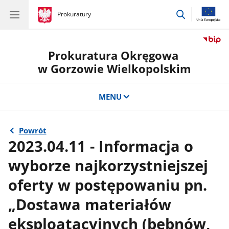
przejdź
gov.pl
Prokuratury
gov.pl
Prokuratury
do
wyszukiwar
Prokuratura Okręgowa
w Gorzowie Wielkopolskim
MENU
Powrót
2023.04.11 - Informacja o
wyborze najkorzystniejszej
oferty w postępowaniu pn.
„Dostawa materiałów
eksploatacyjnych (bębnów,