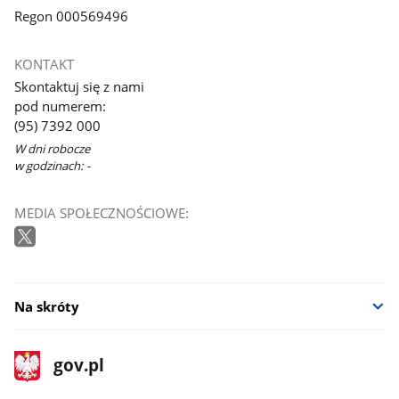
Regon 000569496
KONTAKT
Skontaktuj się z nami
pod numerem:
(95) 7392 000
W dni robocze
w godzinach: -
MEDIA SPOŁECZNOŚCIOWE:
Na skróty
stopka
Strona
gov.pl
gov.pl
główna