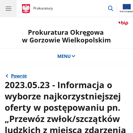
przejdź
gov.pl
Prokuratury
gov.pl
Prokuratury
do
wyszukiw
Prokuratura Okręgowa
w Gorzowie Wielkopolskim
MENU
Powrót
2023.05.23 - Informacja o
wyborze najkorzystniejszej
oferty w postępowaniu pn.
„Przewóz zwłok/szczątków
ludzkich z miejsca zdarzenia