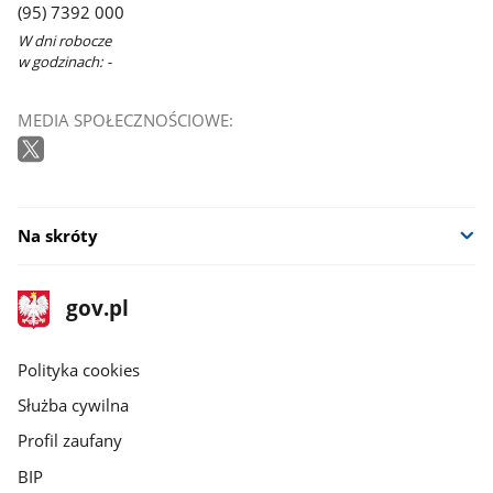
(95) 7392 000
W dni robocze
w godzinach: -
MEDIA SPOŁECZNOŚCIOWE:
Na skróty
stopka
Strona
gov.pl
gov.pl
główna
gov.pl
Polityka cookies
Służba cywilna
Profil zaufany
BIP