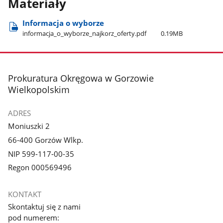
Materiały
Informacja o wyborze
informacja​_o​_wyborze​_najkorz​_oferty.pdf
0.19MB
stopka
Prokuratura Okręgowa w Gorzowie
Wielkopolskim
ADRES
Moniuszki 2
66-400 Gorzów Wlkp.
NIP 599-117-00-35
Regon 000569496
KONTAKT
Skontaktuj się z nami
pod numerem: