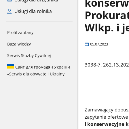
konserw
Prokura
Usługi dla rolnika
Wlkp. i 
Profil zaufany
Baza wiedzy
05.07.2023
Serwis Służby Cywilnej
3038-7. 262.13.20
Сайт для громадян України
–
Serwis dla obywateli Ukrainy
Zamawiający dopusz
zapytanie ofertowe
i konserwacyjne 