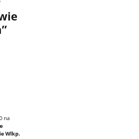
w
wie
h”
0 na
e
ie Wlkp.