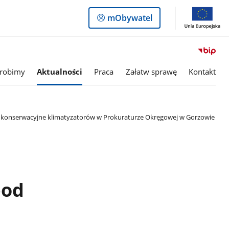
Logowanie
mObywatel
do
panelu
 robimy
Aktualności
Praca
Załatw sprawę
Kontakt
i konserwacyjne klimatyzatorów w Prokuraturze Okręgowej w Gorzowie
pod