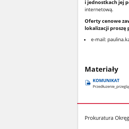
i jednostkach jej 
internetową.
Oferty cenowe zaw
lokalizacji proszę 
e-mail: paulina.
Materiały
KOMUNIKAT
Przedłuzenie​_przegl
stopka
Prokuratura Okrę