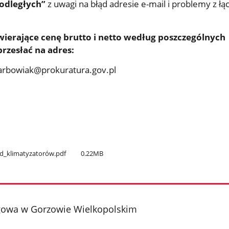
podległych”
z uwagi na błąd adresie e-mail i problemy z łą
ierające cenę brutto i netto według poszczególnych
przesłać na adres:
karbowiak@prokuratura.gov.pl
ąd​_klimatyzatorów.pdf
0.22MB
gowa w Gorzowie Wielkopolskim