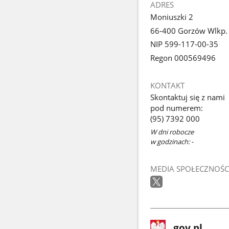
ADRES
Moniuszki 2
66-400 Gorzów Wlkp.
NIP 599-117-00-35
Regon 000569496
KONTAKT
Skontaktuj się z nami
pod numerem:
(95) 7392 000
W dni robocze
w godzinach: -
MEDIA SPOŁECZNOŚC
stopka
Strona
gov.pl