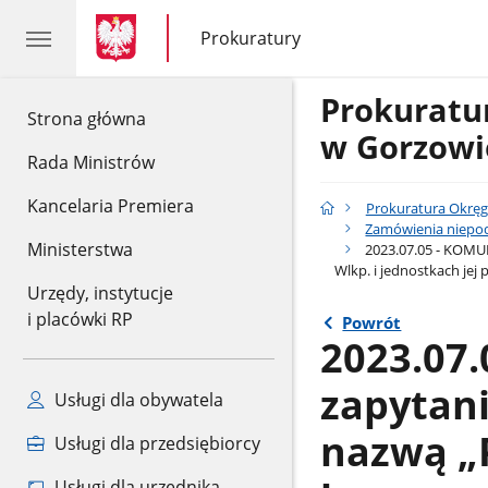
gov.pl
gov.pl
Prokuratury
gov.pl
Prokuratury
Prokurat
gov.pl
Strona główna
w Gorzowi
Rada Ministrów
Kancelaria Premiera
Prokuratura Okrę
Zamówienia niepod
Ministerstwa
2023.07.05 - KOMUN
Wlkp. i jednostkach jej 
Urzędy, instytucje
i placówki RP
Powrót
2023.07
zapytani
Usługi dla obywatela
nazwą „
Usługi dla przedsiębiorcy
Usługi dla urzędnika