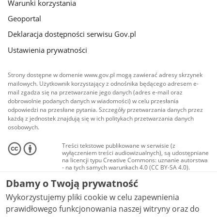
Warunki korzystania
Geoportal
Deklaracja dostępności serwisu Gov.pl
Ustawienia prywatności
Strony dostępne w domenie www.gov.pl mogą zawierać adresy skrzynek
mailowych. Użytkownik korzystający z odnośnika będącego adresem e-
mail zgadza się na przetwarzanie jego danych (adres e-mail oraz
dobrowolnie podanych danych w wiadomości) w celu przesłania
odpowiedzi na przesłane pytania. Szczegóły przetwarzania danych przez
każdą z jednostek znajdują się w ich politykach przetwarzania danych
osobowych.
Treści tekstowe publikowane w serwisie (z
wyłączeniem treści audiowizualnych), są udostępniane
na licencji typu Creative Commons: uznanie autorstwa
- na tych samych warunkach 4.0 (CC BY-SA 4.0).
Materiały audiowizualne, w tym zdjęcia, materiały
Dbamy o Twoją prywatność
audio i wideo, są udostępniane na licencji typu
Creative Commons: uznanie autorstwa użycie
Wykorzystujemy pliki cookie w celu zapewnienia
niekomercyjne - bez utworów zależnych 4.0 (CC BY-
NC-ND 4.0), o ile nie jest to stwierdzone inaczej.
prawidłowego funkcjonowania naszej witryny oraz do