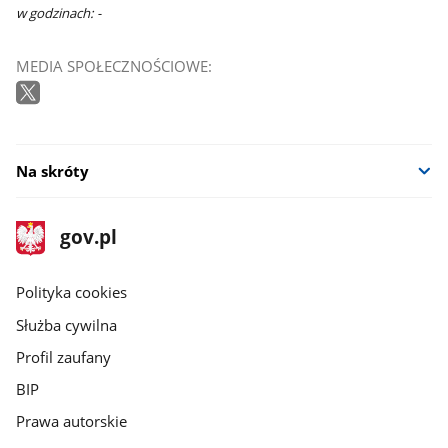
w godzinach: -
MEDIA SPOŁECZNOŚCIOWE:
Na skróty
stopka
Strona
gov.pl
gov.pl
główna
gov.pl
Polityka cookies
Służba cywilna
Profil zaufany
BIP
Prawa autorskie