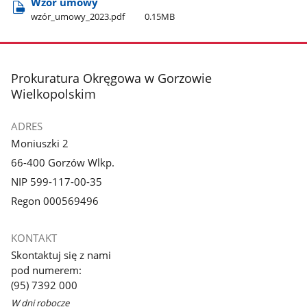
Wzór umowy
wzór​_umowy​_2023.pdf
0.15MB
stopka
Prokuratura Okręgowa w Gorzowie
Wielkopolskim
ADRES
Moniuszki 2
66-400 Gorzów Wlkp.
NIP 599-117-00-35
Regon 000569496
KONTAKT
Skontaktuj się z nami
pod numerem:
(95) 7392 000
W dni robocze