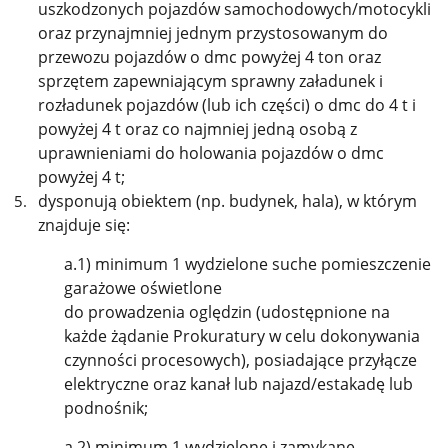
uszkodzonych pojazdów samochodowych/motocykli
oraz przynajmniej jednym przystosowanym do
przewozu pojazdów o dmc powyżej 4 ton oraz
sprzętem zapewniającym sprawny załadunek i
rozładunek pojazdów (lub ich części) o dmc do 4 t i
powyżej 4 t oraz co najmniej jedną osobą z
uprawnieniami do holowania pojazdów o dmc
powyżej 4 t;
dysponują obiektem (np. budynek, hala), w którym
znajduje się:
a.1) minimum 1 wydzielone suche pomieszczenie
garażowe oświetlone
do prowadzenia oględzin (udostępnione na
każde żądanie Prokuratury w celu dokonywania
czynności procesowych), posiadające przyłącze
elektryczne oraz kanał lub najazd/estakadę lub
podnośnik;
a.2) minimum 1 wydzielone i zamykane