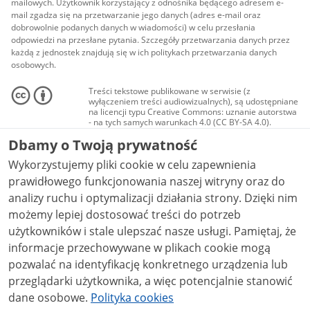
mailowych. Użytkownik korzystający z odnośnika będącego adresem e-
mail zgadza się na przetwarzanie jego danych (adres e-mail oraz
dobrowolnie podanych danych w wiadomości) w celu przesłania
odpowiedzi na przesłane pytania. Szczegóły przetwarzania danych przez
każdą z jednostek znajdują się w ich politykach przetwarzania danych
osobowych.
Treści tekstowe publikowane w serwisie (z
wyłączeniem treści audiowizualnych), są udostępniane
na licencji typu Creative Commons: uznanie autorstwa
- na tych samych warunkach 4.0 (CC BY-SA 4.0).
Materiały audiowizualne, w tym zdjęcia, materiały
Dbamy o Twoją prywatność
audio i wideo, są udostępniane na licencji typu
Creative Commons: uznanie autorstwa użycie
Wykorzystujemy pliki cookie w celu zapewnienia
niekomercyjne - bez utworów zależnych 4.0 (CC BY-
NC-ND 4.0), o ile nie jest to stwierdzone inaczej.
prawidłowego funkcjonowania naszej witryny oraz do
analizy ruchu i optymalizacji działania strony. Dzięki nim
możemy lepiej dostosować treści do potrzeb
użytkowników i stale ulepszać nasze usługi. Pamiętaj, że
informacje przechowywane w plikach cookie mogą
pozwalać na identyfikację konkretnego urządzenia lub
przeglądarki użytkownika, a więc potencjalnie stanowić
dane osobowe.
Polityka cookies