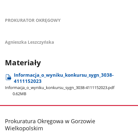
PROKURATOR OKRĘGOWY
Agnieszka Leszczyńska
Materiały
Informacja​_o​_wyniku​_konkursu​_sygn​_3038-
4111152023
Informacja​_o​_wyniku​_konkursu​_sygn​_3038-4111152023.pdf
0.62MB
stopka
Prokuratura Okręgowa w Gorzowie
Wielkopolskim