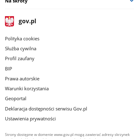
Na skróty
stopka
Strona
gov.pl
gov.pl
główna
gov.pl
Polityka cookies
Służba cywilna
Profil zaufany
BIP
Prawa autorskie
Warunki korzystania
Geoportal
Deklaracja dostępności serwisu Gov.pl
Ustawienia prywatności
Strony dostępne w domenie www.gov.pl mogą zawierać adresy skrzynek