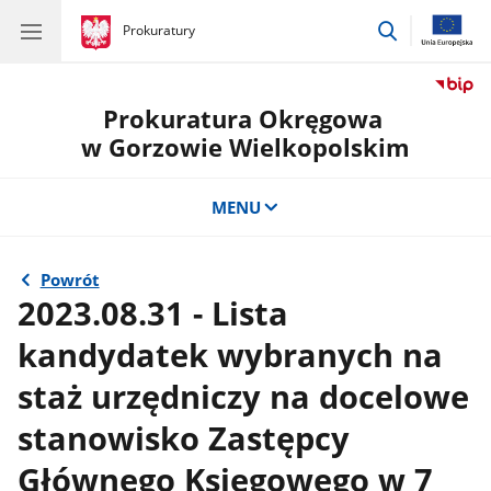
przejdź
gov.pl
Prokuratury
gov.pl
Prokuratury
do
wyszukiwar
Prokuratura Okręgowa
w Gorzowie Wielkopolskim
MENU
Powrót
2023.08.31 - Lista
kandydatek wybranych na
staż urzędniczy na docelowe
stanowisko Zastępcy
Głównego Księgowego w 7