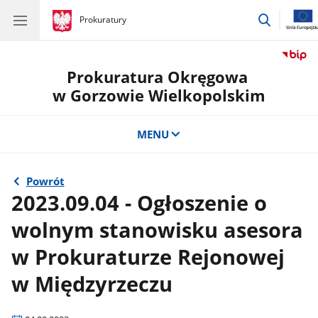
przejdź
gov.pl
Prokuratury
gov.pl
Prokuratury
do
wyszukiw
Prokuratura Okręgowa
w Gorzowie Wielkopolskim
MENU
Powrót
2023.09.04 - Ogłoszenie o
wolnym stanowisku asesora
w Prokuraturze Rejonowej
w Międzyrzeczu