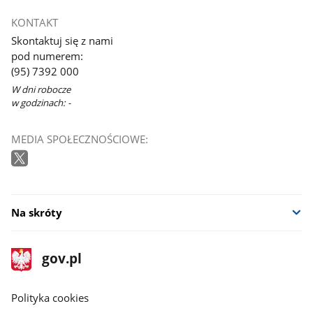
KONTAKT
Skontaktuj się z nami
pod numerem:
(95) 7392 000
W dni robocze
w godzinach: -
MEDIA SPOŁECZNOŚCIOWE:
Na skróty
stopka
Strona
gov.pl
gov.pl
główna
gov.pl
Polityka cookies