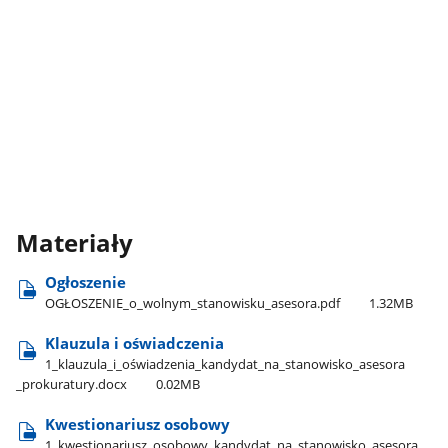
Materiały
Ogłoszenie
OGŁOSZENIE​_o​_wolnym​_stanowisku​_asesora.pdf
1.32MB
Klauzula i oświadczenia
1​_klauzula​_i​_oświadzenia​_kandydat​_na​_stanowisko​_asesora​
_prokuratury.docx
0.02MB
Kwestionariusz osobowy
1​_kwestionariusz​_osobowy​_kandydat​_na​_stanowisko​_asesora​