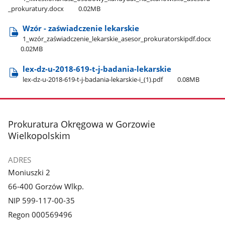
_prokuratury.docx
0.02MB
Wzór - zaświadczenie lekarskie
1​_wzór​_zaświadczenie​_lekarskie​_asesor​_prokuratorskipdf.docx
0.02MB
lex-dz-u-2018-619-t-j-badania-lekarskie
lex-dz-u-2018-619-t-j-badania-lekarskie-i​_(1).pdf
0.08MB
stopka
Prokuratura Okręgowa w Gorzowie
Wielkopolskim
ADRES
Moniuszki 2
66-400 Gorzów Wlkp.
NIP 599-117-00-35
Regon 000569496