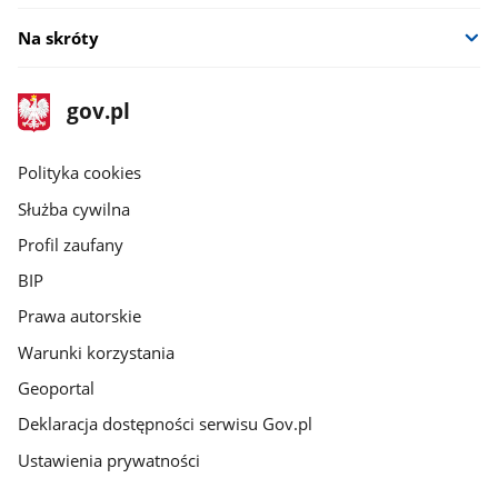
Na skróty
stopka
Strona
gov.pl
gov.pl
główna
gov.pl
Polityka cookies
Służba cywilna
Profil zaufany
BIP
Prawa autorskie
Warunki korzystania
Geoportal
Deklaracja dostępności serwisu Gov.pl
Ustawienia prywatności