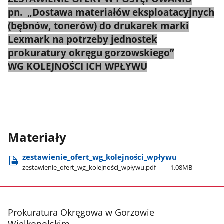
pn. „Dostawa materiałów eksploatacyjnych
(bębnów, tonerów) do drukarek marki
Lexmark na potrzeby jednostek
prokuratury okręgu gorzowskiego”
WG KOLEJNOŚCI ICH WPŁYWU
Materiały
zestawienie​_ofert​_wg​_kolejności​_wpływu
zestawienie​_ofert​_wg​_kolejności​_wpływu.pdf
1.08MB
stopka
Prokuratura Okręgowa w Gorzowie
Wielkopolskim