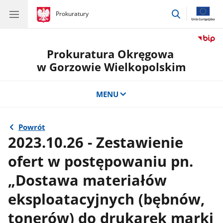
przejdź
gov.pl
Prokuratury
gov.pl
Prokuratury
do
wyszukiwar
Prokuratura Okręgowa
w Gorzowie Wielkopolskim
MENU
Powrót
2023.10.26 - Zestawienie
ofert w postępowaniu pn.
„Dostawa materiałów
eksploatacyjnych (bębnów,
tonerów) do drukarek marki