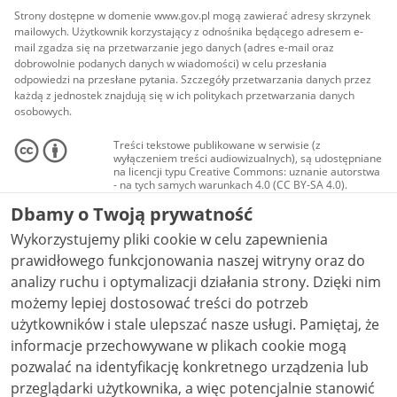
Strony dostępne w domenie www.gov.pl mogą zawierać adresy skrzynek
mailowych. Użytkownik korzystający z odnośnika będącego adresem e-
mail zgadza się na przetwarzanie jego danych (adres e-mail oraz
dobrowolnie podanych danych w wiadomości) w celu przesłania
odpowiedzi na przesłane pytania. Szczegóły przetwarzania danych przez
każdą z jednostek znajdują się w ich politykach przetwarzania danych
osobowych.
Treści tekstowe publikowane w serwisie (z
wyłączeniem treści audiowizualnych), są udostępniane
na licencji typu Creative Commons: uznanie autorstwa
- na tych samych warunkach 4.0 (CC BY-SA 4.0).
Materiały audiowizualne, w tym zdjęcia, materiały
Dbamy o Twoją prywatność
audio i wideo, są udostępniane na licencji typu
Creative Commons: uznanie autorstwa użycie
Wykorzystujemy pliki cookie w celu zapewnienia
niekomercyjne - bez utworów zależnych 4.0 (CC BY-
NC-ND 4.0), o ile nie jest to stwierdzone inaczej.
prawidłowego funkcjonowania naszej witryny oraz do
analizy ruchu i optymalizacji działania strony. Dzięki nim
możemy lepiej dostosować treści do potrzeb
użytkowników i stale ulepszać nasze usługi. Pamiętaj, że
informacje przechowywane w plikach cookie mogą
pozwalać na identyfikację konkretnego urządzenia lub
przeglądarki użytkownika, a więc potencjalnie stanowić