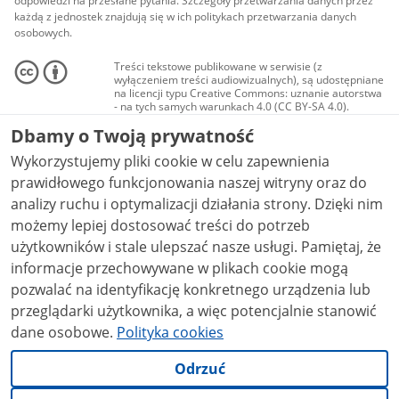
odpowiedzi na przesłane pytania. Szczegóły przetwarzania danych przez
każdą z jednostek znajdują się w ich politykach przetwarzania danych
osobowych.
Treści tekstowe publikowane w serwisie (z
wyłączeniem treści audiowizualnych), są udostępniane
na licencji typu Creative Commons: uznanie autorstwa
- na tych samych warunkach 4.0 (CC BY-SA 4.0).
Materiały audiowizualne, w tym zdjęcia, materiały
Dbamy o Twoją prywatność
audio i wideo, są udostępniane na licencji typu
Creative Commons: uznanie autorstwa użycie
Wykorzystujemy pliki cookie w celu zapewnienia
niekomercyjne - bez utworów zależnych 4.0 (CC BY-
NC-ND 4.0), o ile nie jest to stwierdzone inaczej.
prawidłowego funkcjonowania naszej witryny oraz do
analizy ruchu i optymalizacji działania strony. Dzięki nim
możemy lepiej dostosować treści do potrzeb
użytkowników i stale ulepszać nasze usługi. Pamiętaj, że
informacje przechowywane w plikach cookie mogą
pozwalać na identyfikację konkretnego urządzenia lub
przeglądarki użytkownika, a więc potencjalnie stanowić
dane osobowe.
Polityka cookies
Odrzuć