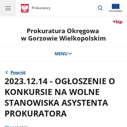
przejdź
gov.pl
Prokuratury
gov.pl
Prokuratury
do
wyszukiwar
Prokuratura Okręgowa
w Gorzowie Wielkopolskim
MENU
Powrót
2023.12.14 - OGŁOSZENIE O
KONKURSIE NA WOLNE
STANOWISKA ASYSTENTA
PROKURATORA