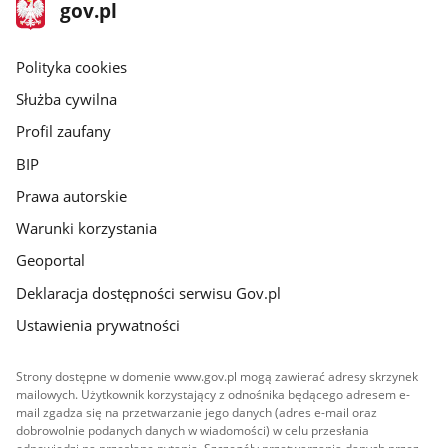
stopka
Strona
gov.pl
gov.pl
główna
gov.pl
Polityka cookies
Służba cywilna
Profil zaufany
BIP
Prawa autorskie
Warunki korzystania
Geoportal
Deklaracja dostępności serwisu Gov.pl
Ustawienia prywatności
Strony dostępne w domenie www.gov.pl mogą zawierać adresy skrzynek
mailowych. Użytkownik korzystający z odnośnika będącego adresem e-
mail zgadza się na przetwarzanie jego danych (adres e-mail oraz
dobrowolnie podanych danych w wiadomości) w celu przesłania