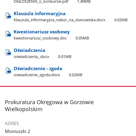
OGŁOSZENIE​_o​_konkursie.pdf
1.49MB
Klauzula informacyjna
Klauzula​_informacyjna​_nabor​_na​_stanowiska.docx
0.02MB
Kwestionariusz osobowy
kwestionariusz​_osobowy.doc
0.05MB
Oświadczenia
oswiadczenia​_.docx
0.01MB
Oświadczenie - zgoda
oswiadczenie​_zgoda.docx
0.02MB
stopka
Prokuratura Okręgowa w Gorzowie
Wielkopolskim
ADRES
Moniuszki 2