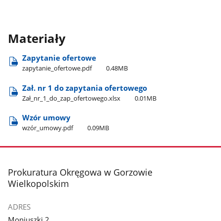
Materiały
Zapytanie ofertowe
zapytanie​_ofertowe.pdf
0.48MB
Zał. nr 1 do zapytania ofertowego
Zał​_nr​_1​_do​_zap​_ofertowego.xlsx
0.01MB
Wzór umowy
wzór​_umowy.pdf
0.09MB
stopka
Prokuratura Okręgowa w Gorzowie
Wielkopolskim
ADRES
Moniuszki 2