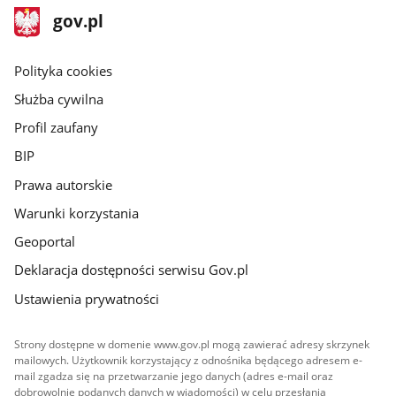
stopka
Strona
gov.pl
gov.pl
główna
gov.pl
Polityka cookies
Służba cywilna
Profil zaufany
BIP
Prawa autorskie
Warunki korzystania
Geoportal
Deklaracja dostępności serwisu Gov.pl
Ustawienia prywatności
Strony dostępne w domenie www.gov.pl mogą zawierać adresy skrzynek
mailowych. Użytkownik korzystający z odnośnika będącego adresem e-
mail zgadza się na przetwarzanie jego danych (adres e-mail oraz
dobrowolnie podanych danych w wiadomości) w celu przesłania