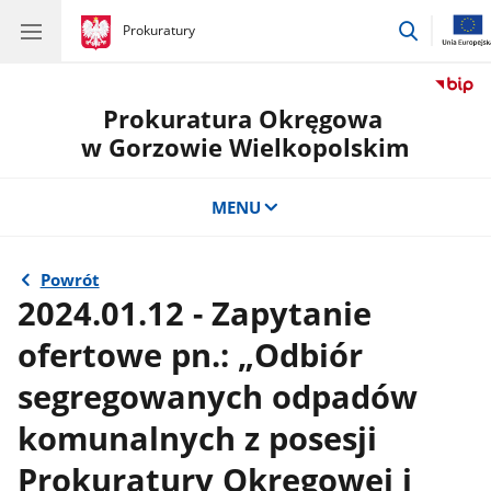
przejdź
gov.pl
Prokuratury
gov.pl
Prokuratury
do
wyszukiw
Prokuratura Okręgowa
w Gorzowie Wielkopolskim
MENU
Powrót
2024.01.12 - Zapytanie
ofertowe pn.: „Odbiór
segregowanych odpadów
komunalnych z posesji
Prokuratury Okręgowej i