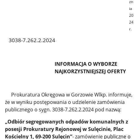
zn
ia
20
24
r.
3038-7.262.2.2024
INFORMACJA O WYBORZE
NAJKORZYSTNIEJSZEJ OFERTY
Prokuratura Okręgowa w Gorzowie Wlkp. informuje,
że w wyniku postępowania o udzielenie zamówienia
publicznego o sygn. 3038-7.262.2.2024 pod nazwą:
„Odbiór segregowanych odpadów komunalnych z
posesji Prokuratury Rejonowej w Sulęcinie, Plac
Kościelny 1, 69-200 Sulęcin”
- zamówienie
publiczne o