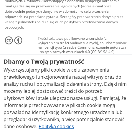
mailowych. Użytkownik korzystający z odnośnika będącego adresem e-
mail zgadza się na przetwarzanie jego danych (adres e-mail oraz
dobrowolnie podanych danych w wiadomości) w celu przesłania
odpowiedzi na przesłane pytania. Szczegóły przetwarzania danych przez
każdą z jednostek znajdują się w ich politykach przetwarzania danych
osobowych.
Treści tekstowe publikowane w serwisie (z
wyłączeniem treści audiowizualnych), są udostępniane
na licencji typu Creative Commons: uznanie autorstwa
- na tych samych warunkach 4.0 (CC BY-SA 4.0).
Materiały audiowizualne, w tym zdjęcia, materiały
Dbamy o Twoją prywatność
audio i wideo, są udostępniane na licencji typu
Creative Commons: uznanie autorstwa użycie
Wykorzystujemy pliki cookie w celu zapewnienia
niekomercyjne - bez utworów zależnych 4.0 (CC BY-
NC-ND 4.0), o ile nie jest to stwierdzone inaczej.
prawidłowego funkcjonowania naszej witryny oraz do
analizy ruchu i optymalizacji działania strony. Dzięki nim
możemy lepiej dostosować treści do potrzeb
użytkowników i stale ulepszać nasze usługi. Pamiętaj, że
informacje przechowywane w plikach cookie mogą
pozwalać na identyfikację konkretnego urządzenia lub
przeglądarki użytkownika, a więc potencjalnie stanowić
dane osobowe.
Polityka cookies