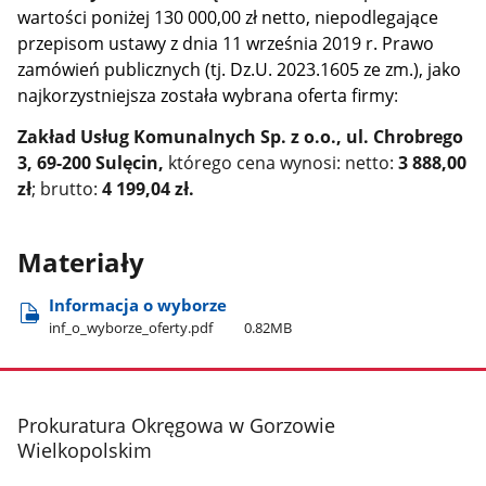
wartości poniżej 130 000,00 zł netto, niepodlegające
przepisom ustawy z dnia 11 września 2019 r. Prawo
zamówień publicznych (tj. Dz.U. 2023.1605 ze zm.), jako
najkorzystniejsza została wybrana oferta firmy
:
Zakład Usług Komunalnych Sp. z o.o., ul. Chrobrego
3, 69-200 Sulęcin,
którego cena wynosi: netto:
3 888,00
zł
; brutto:
4 199,04 zł.
Materiały
Informacja o wyborze
inf​_o​_wyborze​_oferty.pdf
0.82MB
stopka
Prokuratura Okręgowa w Gorzowie
Wielkopolskim