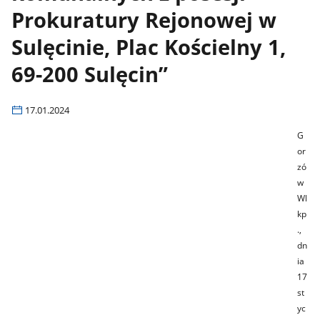
Prokuratury Rejonowej w
Sulęcinie, Plac Kościelny 1,
69-200 Sulęcin”
17.01.2024
G
or
zó
w
Wl
kp
.,
dn
ia
17
st
yc