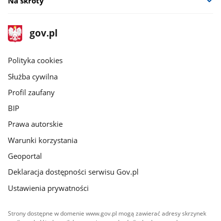
Na skróty
stopka
Strona
gov.pl
gov.pl
główna
gov.pl
Polityka cookies
Służba cywilna
Profil zaufany
BIP
Prawa autorskie
Warunki korzystania
Geoportal
Deklaracja dostępności serwisu Gov.pl
Ustawienia prywatności
Strony dostępne w domenie www.gov.pl mogą zawierać adresy skrzynek