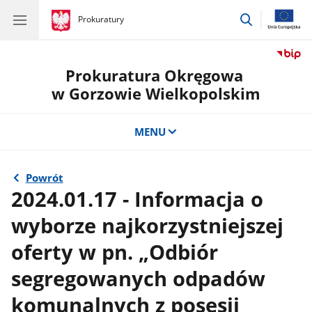
przejdź
gov.pl
Prokuratury
gov.pl
Prokuratury
do
wyszukiwar
Prokuratura Okręgowa
w Gorzowie Wielkopolskim
MENU
Powrót
2024.01.17 - Informacja o
wyborze najkorzystniejszej
oferty w pn. „Odbiór
segregowanych odpadów
komunalnych z posesji