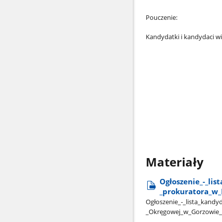
Pouczenie:
Kandydatki i kandydaci w
SEKRE
pro
Małgo
Materiały
Ogłoszenie​_-​_lis
_prokuratora​_w​
Ogłoszenie​_-​_lista​_kand
_Okręgowej​_w​_Gorzowie​