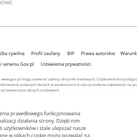
IOWE:
użba cywilna
Profil zaufany
BIP
Prawa autorskie
Warunki
i serwisu Gov.pl
Ustawienia prywatności
 www.gov.pl mogą zawierać adresy skrzynek mailowych. Użytkownik korzystający
dobrowolnie podanych danych w wiadomości) w celu przesłania odpowiedzi na prz
ach przetwarzania danych osobowych.
we publikowane w serwisie (z wyłączeniem treści audiowizualnych), są
 na licencji typu Creative Commons: uznanie autorstwa - na tych samych
 (CC BY-SA 4.0). Materiały audiowizualne, w tym zdjęcia, materiały audio i wideo
ienia prawidłowego funkcjonowania
ane na licencji typu Creative Commons: uznanie autorstwa użycie niekomercyjne 
ależnych 4.0 (CC BY-NC-ND 4.0), o ile nie jest to stwierdzone inaczej.
i działania strony. Dzięki nim
 użytkowników i stale ulepszać nasze