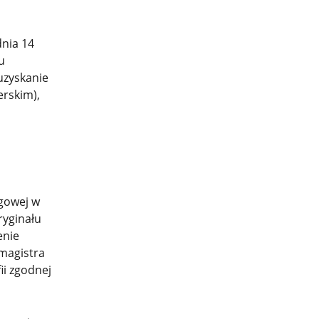
nia 14
u
uzyskanie
rskim),
gowej w
ryginału
enie
 magistra
ii zgodnej