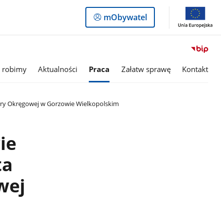
Logowanie
mObywatel
do
panelu
 robimy
Aktualności
Praca
Załatw sprawę
Kontakt
ury Okręgowej w Gorzowie Wielkopolskim
ie
ta
wej