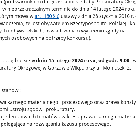
ak
(pod warunkiem doręczenia do siedziby Prokuratury Okr
 w nieprzekraczalnym terminie do dnia 14 lutego 2024 roku
 którym mowa w
art. 180 § 6
ustawy z dnia 28 stycznia 2016 r.
iadczenia, że jest obywatelem Rzeczypospolitej Polskiej i ko
ych i obywatelskich, oświadczenia o wyrażeniu zgody na
nych osobowych na potrzeby konkursu).
 odbędzie się w
dniu 15 lutego 2024 roku, od godz. 9.00
., 
ratury Okręgowej w Gorzowie Wlkp., przy ul. Moniuszki 2.
 stanowi:
rawa karnego materialnego i procesowego oraz prawa konst
ami ustroju sądów i prokuratury,
a jeden z dwóch tematów z zakresu prawa karnego material
polegająca na rozwiązaniu kazusu procesowego.