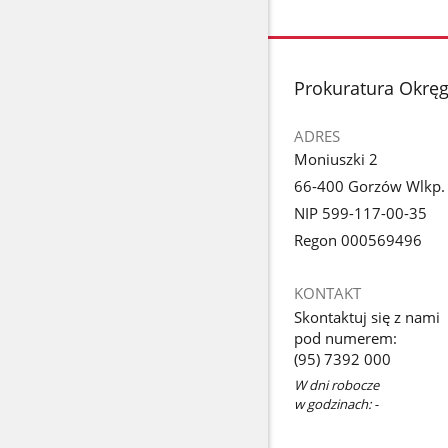
stopka
Prokuratura Okrę
ADRES
Moniuszki 2
66-400 Gorzów Wlkp.
NIP 599-117-00-35
Regon 000569496
KONTAKT
Skontaktuj się z nami
pod numerem:
(95) 7392 000
W dni robocze
w godzinach: -