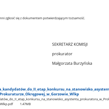
inni zgłosić się z dokumentem potwierdzającym tożsamość.
TARZ KOMISJI
kurator
rzata Burzyńska
ta​_kandydatów​_do​_II​_etap​_konkursu​_na​_stanowisko​_asystent
_Prokuraturze​_Okręgowej​_w​_Gorzowie​_Wlkp
ydatów​_do​_II​_etap​_konkursu​_na​_stanowisko​_asystenta​_prokuratora​_w​_Pro
_Wlkp.pdf
1.47MB