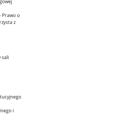
ęgowej
 - Prawo o
rzysta z
w sali
ytucyjnego
nego i