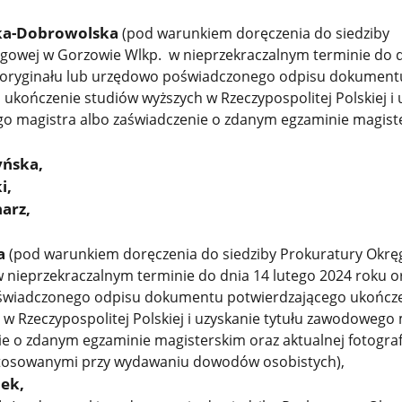
uka-Dobrowolska
(pod warunkiem doręczenia do siedziby
gowej w Gorzowie Wlkp. w nieprzekraczalnym terminie do d
 oryginału lub urzędowo poświadczonego odpisu
dokument
ukończenie studiów wyższych w Rzeczypospolitej Polskiej i 
o magistra albo zaświadczenie o zdanym egzaminie magiste
yńska,
i,
arz,
ta
(pod warunkiem doręczenia do siedziby Prokuratury Okrę
 nieprzekraczalnym terminie do dnia 14 lutego 2024 roku o
świadczonego odpisu
dokumentu potwierdzającego ukończ
w Rzeczypospolitej Polskiej i uzyskanie tytułu zawodowego
e o zdanym egzaminie magisterskim oraz aktualnej fotograf
tosowanymi przy wydawaniu dowodów osobistych),
ek,