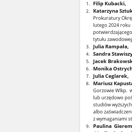
Filip Kubacki,
Katarzyna Szt
Prokuratury Okrę
lutego 2024 roku
potwierdzającego 
tytułu zawodoweg
Julia Rampała,
Sandra Stawisz
Jacek Brakowsk
Monika Ostrych
Julia Ceglarek,
Mariusz Kapus
Gorzowie Wlkp. w
lub urzędowo po
studiów wyższych 
albo zaświadczeni
z wymaganiami s
Paulina Gierem