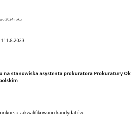
tego
2024
roku
1111.8.2023
u na stanowiska asystenta prokuratora Prokuratury O
polskim
konkursu zakwalifikowano kandydatów: