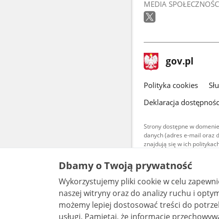
MEDIA SPOŁECZNOŚC
stopka
Strona
gov.pl
gov.pl
główna
gov.pl
Polityka cookies
Sł
Deklaracja dostępnośc
Strony dostępne w domenie
danych (adres e-mail oraz 
znajdują się w ich polityk
Treści teksto
Dbamy o Twoją prywatność
udostępniane
warunkach 4.0
Wykorzystujemy pliki cookie w celu zapewn
są udostępni
bez utworów z
naszej witryny oraz do analizy ruchu i optymalizacj
możemy lepiej dostosować treści do potrzeb
usługi. Pamiętaj, że informacje przechowywane w plikach cookie mogą pozwalać na