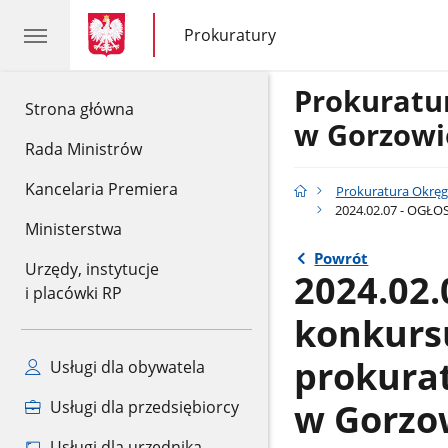
gov.pl
gov.pl
Prokuratury
gov.pl
Prokuratury
Prokurat
gov.pl
Strona główna
w Gorzowi
Rada Ministrów
Kancelaria Premiera
Prokuratura Okrę
2024.02.07 - OGŁO
Ministerstwa
Powrót
Urzędy, instytucje
2024.02.
i placówki RP
konkurs
prokura
Usługi dla obywatela
w Gorzo
Usługi dla przedsiębiorcy
Usługi dla urzędnika