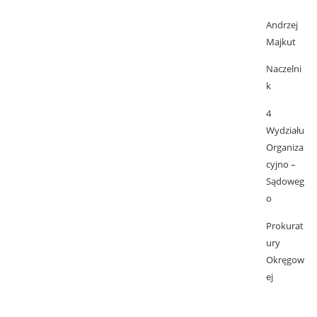
Andrzej
Majkut
Naczelni
k
4
Wydziału
Organiza
cyjno –
Sądoweg
o
Prokurat
ury
Okręgow
ej