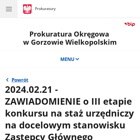
gov.pl
Prokuratury
gov.pl
Prokuratury
Prokuratura Okręgowa
w Gorzowie Wielkopolskim
MENU
Powrót
2024.02.21 -
ZAWIADOMIENIE o III etapie
konkursu na staż urzędniczy
na docelowym stanowisku
Zastępcy Głównego