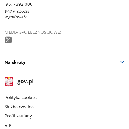
(95) 7392 000
W dni robocze
w godzinach: -
MEDIA SPOŁECZNOŚCIOWE:
Na skróty
stopka
Strona
gov.pl
gov.pl
główna
gov.pl
Polityka cookies
Służba cywilna
Profil zaufany
BIP