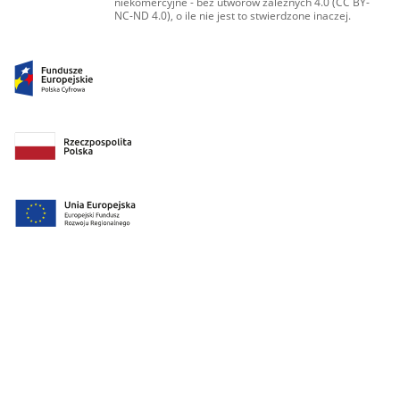
niekomercyjne - bez utworów zależnych 4.0 (CC BY-
NC-ND 4.0), o ile nie jest to stwierdzone inaczej.