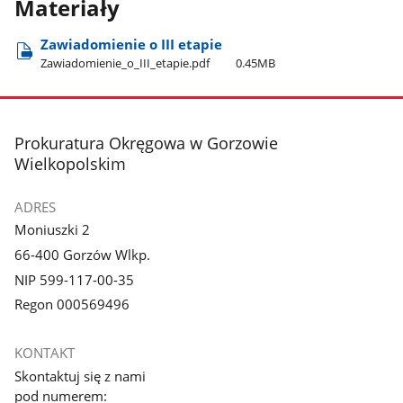
Materiały
Zawiadomienie o III etapie
Zawiadomienie​_o​_III​_etapie.pdf
0.45MB
stopka
Prokuratura Okręgowa w Gorzowie
Wielkopolskim
ADRES
Moniuszki 2
66-400 Gorzów Wlkp.
NIP 599-117-00-35
Regon 000569496
KONTAKT
Skontaktuj się z nami
pod numerem: