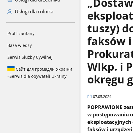
„Dostaw
eksploat
Usługi dla rolnika
tuszy) 
Profil zaufany
faksów i
Baza wiedzy
Prokura
Serwis Służby Cywilnej
Wlkp. i 
Сайт для громадян України
okręgu 
–
Serwis dla obywateli Ukrainy
07.05.2024
POPRAWIONE zesta
w postępowaniu o 
eksploatacyjnych
faksów i urządze