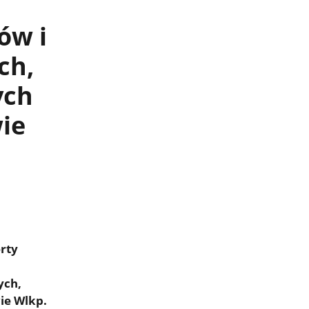
ów i
ch,
ych
ie
rty
ych,
ie Wlkp.