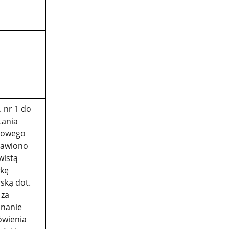
. nr 1 do
tania
towego
awiono
wistą
kę
rską dot.
 za
nanie
wienia