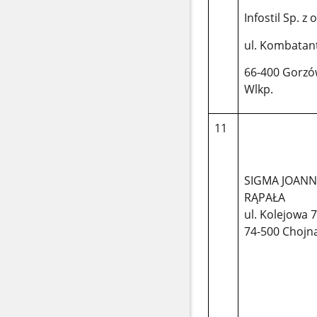
Infostil Sp. z o
ul. Kombatan
66-400 Gorz
Wlkp.
11
SIGMA JOAN
RĄPAŁA
ul. Kolejowa 7
74-500 Chojn