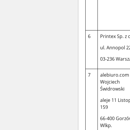
6
Printex Sp. z 
ul. Annopol 2
03-236 Wars
7
alebiuro.com
Wojciech
Świdrowski
aleje 11 List
159
66-400 Gorz
Wlkp.