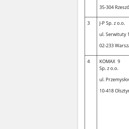
35-304 Rzesz
3
J-P Sp. z o.o.
ul. Serwituty 
02-233 Wars
4
KOMAX 9
Sp. z o.o.
ul. Przemysło
10-418 Olszty