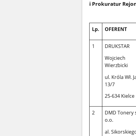
i Prokuratur Rej
Lp.
OFERENT
1
DRUKSTAR
Wojciech
Wierzbicki
ul. Króla Wł. J
13/7
25-634 Kielce
2
DMD Tonery s
o.o.
al. Sikorskieg