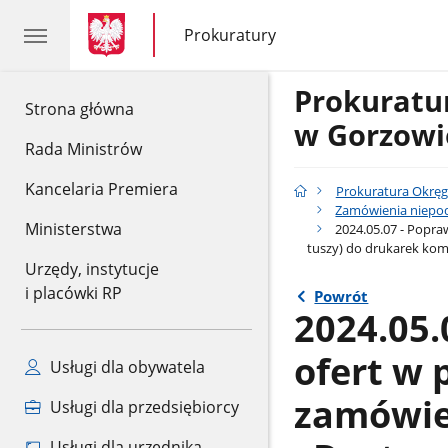
gov.pl
gov.pl
Prokuratury
gov.pl
Prokuratury
Prokurat
gov.pl
Strona główna
w Gorzowi
Rada Ministrów
Kancelaria Premiera
Prokuratura Okrę
Zamówienia niepod
Ministerstwa
2024.05.07 - Popra
tuszy) do drukarek kom
Urzędy, instytucje
i placówki RP
Powrót
2024.05.
ofert w 
Usługi dla obywatela
zamówie
Usługi dla przedsiębiorcy
Usługi dla urzędnika