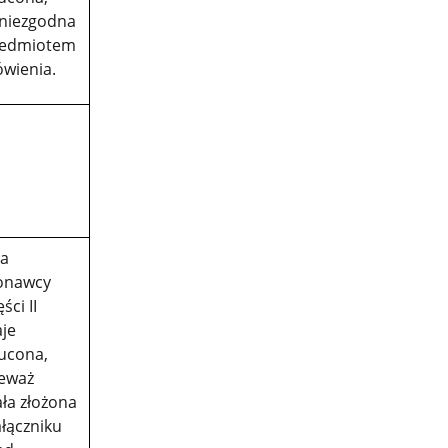
 niezgodna
zedmiotem
wienia.
ta
onawcy
ści II
aje
ucona,
eważ
ała złożona
ałączniku