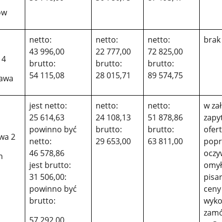
ów
netto:
netto:
netto:
brak
43 996,00
22 777,00
72 825,00
14
brutto:
brutto:
brutto:
54 115,08
28 015,71
89 574,75
zawa
jest netto:
netto:
netto:
w zał
25 614,63
24 108,13
51 878,86
zapy
powinno być
brutto:
brutto:
ofer
wa 2
netto:
29 653,00
63 811,00
popr
46 578,86
oczy
n
jest brutto:
omył
31 506,00:
pisa
powinno być
ceny
brutto:
wyko
zamó
57 292,00