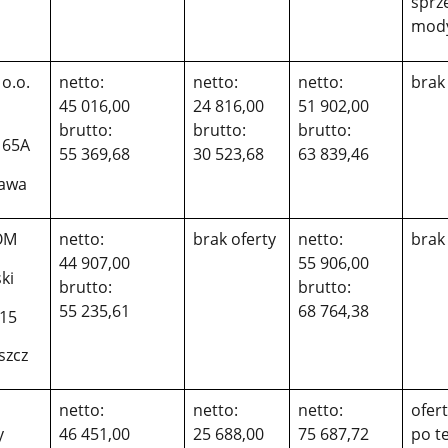
sprz
mody
 o.o.
netto:
netto:
netto:
brak
45 016,00
24 816,00
51 902,00
brutto:
brutto:
brutto:
 65A
55 369,68
30 523,68
63 839,46
zawa
OM
netto:
brak oferty
netto:
brak
44 907,00
55 906,00
ki
brutto:
brutto:
55 235,61
68 764,38
 15
szcz
netto:
netto:
netto:
ofer
y
46 451,00
25 688,00
75 687,72
po t