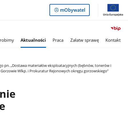
Logowanie
mObywatel
do
panelu
 robimy
Aktualności
Praca
Załatw sprawę
Kontakt
ego pn. „Dostawa materiałów eksploatacyjnych (bębnów, tonerów i
 Gorzowie Wlkp. i Prokuratur Rejonowych okręgu gorzowskiego”
nie
e