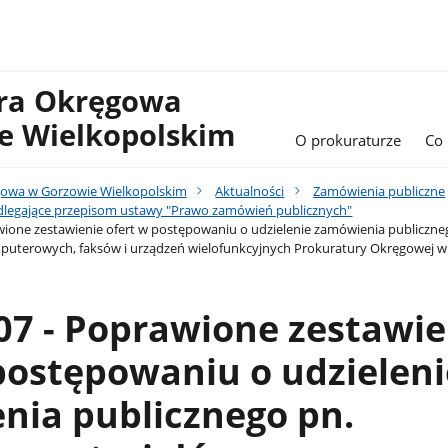
ura Okręgowa
e Wielkopolskim
O prokuraturze
Co
gowa w Gorzowie Wielkopolskim
Aktualności
Zamówienia publiczne
legające przepisom ustawy "Prawo zamówień publicznych"
wione zestawienie ofert w postępowaniu o udzielenie zamówienia publiczn
puterowych, faksów i urządzeń wielofunkcyjnych Prokuratury Okręgowej w
07 - Poprawione zestawie
postępowaniu o udzieleni
nia publicznego pn.