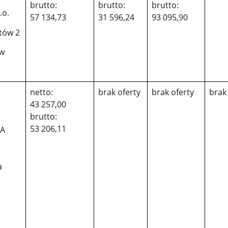
brutto:
brutto:
brutto:
.o.
57 134,73
31 596,24
93 095,90
tów 2
ów
netto:
brak oferty
brak oferty
brak
43 257,00
brutto:
53 206,11
NA
a