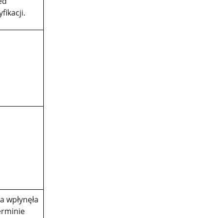
ed
fikacji.
ta wpłynęła
erminie