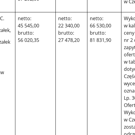
w Czę
C.
netto:
netto:
netto:
Wyk
45 545,00
22 340,00
66 530,00
w kal
ałek,
brutto:
brutto:
brutto:
ceny 
56 020,35
27 478,20
81 831,90
nr 2
ałek
zapy
ofer
w tab
doty
ów
Częśc
wycen
ozna
Lp. 3
Ofer
Wyk
w Czę
zost
odrz