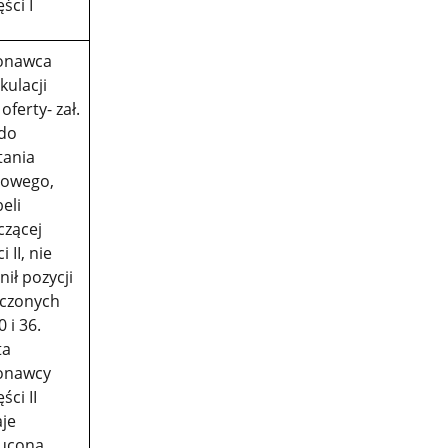
ści I
onawca
kulacji
oferty- zał.
 do
tania
towego,
eli
czącej
i II, nie
ił pozycji
czonych
0 i 36.
ta
onawcy
ści II
aje
ucona,