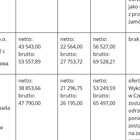
jako
z pr
zamó
o.o.
netto:
netto:
netto:
brak
43 543,00
22 564,00
56 527,00
2 c
brutto:
brutto:
brutto:
53 557,89
27 753,72
69 528,21
zawa
netto:
netto:
netto:
ofer
38 853,66
21 296,75
53 249,59
Wyk
brutto:
brutto:
brutto:
w Czę
47 790,00
26 195,00
65 497,00
zost
opada
odrz
poni
zost
ów
na z