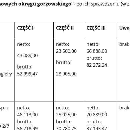
onowych okręgu gorzowskiego”
- po ich sprawdzeniu (w zł
CZĘŚĆ I
CZĘŚĆ II
CZĘŚĆ III
Uwa
netto:
netto:
netto:
brak
23 500,00
66 888,00
43 089,00
brutto:
brutto:
82 272,24
brutto:
agiełły
52 999,47
28 905,00
p. z
netto:
netto:
netto:
brak
46 113,00
25 025,00
70 889,00
brutto:
brutto:
brutto:
o 2/7
56 718,99
30 780,75
87 193,47