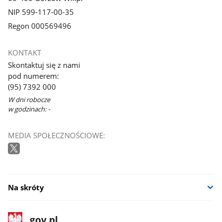
NIP 599-117-00-35
Regon 000569496
KONTAKT
Skontaktuj się z nami
pod numerem:
(95) 7392 000
W dni robocze
w godzinach: -
MEDIA SPOŁECZNOŚCIOWE:
Na skróty
stopka
Strona
gov.pl