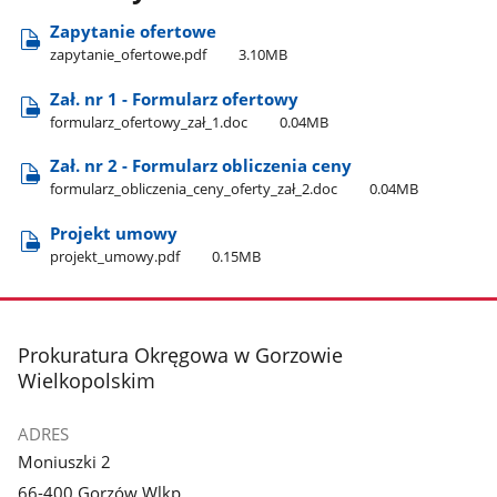
Zapytanie ofertowe
zapytanie​_ofertowe.pdf
3.10MB
Zał. nr 1 - Formularz ofertowy
formularz​_ofertowy​_zał​_1.doc
0.04MB
Zał. nr 2 - Formularz obliczenia ceny
formularz​_obliczenia​_ceny​_oferty​_zał​_2.doc
0.04MB
Projekt umowy
projekt​_umowy.pdf
0.15MB
stopka
Prokuratura Okręgowa w Gorzowie
Wielkopolskim
ADRES
Moniuszki 2
66-400 Gorzów Wlkp.