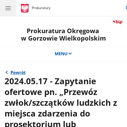
gov.pl
Prokuratury
gov.pl
Prokuratury
Prokuratura Okręgowa
w Gorzowie Wielkopolskim
MENU
Powrót
2024.05.17 - Zapytanie
ofertowe pn. „Przewóz
zwłok/szczątków ludzkich z
miejsca zdarzenia do
prosektorium lub