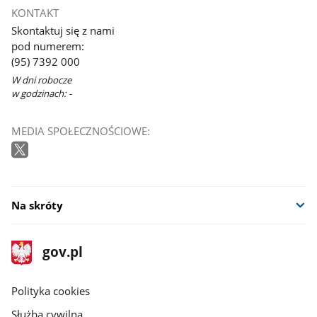
KONTAKT
Skontaktuj się z nami
pod numerem:
(95) 7392 000
W dni robocze
w godzinach: -
MEDIA SPOŁECZNOŚCIOWE:
Na skróty
stopka
Strona
gov.pl
gov.pl
główna
gov.pl
Polityka cookies
Służba cywilna