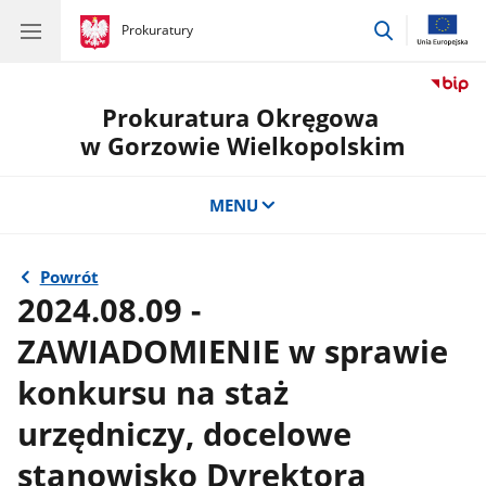
przejdź
gov.pl
Prokuratury
gov.pl
Prokuratury
do
wyszukiwar
Prokuratura Okręgowa
w Gorzowie Wielkopolskim
MENU
Powrót
2024.08.09 -
ZAWIADOMIENIE w sprawie
konkursu na staż
urzędniczy, docelowe
stanowisko Dyrektora