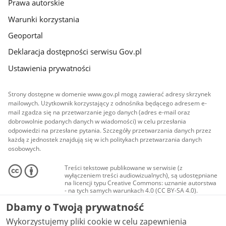
Prawa autorskie
Warunki korzystania
Geoportal
Deklaracja dostępności serwisu Gov.pl
Ustawienia prywatności
Strony dostępne w domenie www.gov.pl mogą zawierać adresy skrzynek
mailowych. Użytkownik korzystający z odnośnika będącego adresem e-
mail zgadza się na przetwarzanie jego danych (adres e-mail oraz
dobrowolnie podanych danych w wiadomości) w celu przesłania
odpowiedzi na przesłane pytania. Szczegóły przetwarzania danych przez
każdą z jednostek znajdują się w ich politykach przetwarzania danych
osobowych.
Treści tekstowe publikowane w serwisie (z
wyłączeniem treści audiowizualnych), są udostępniane
na licencji typu Creative Commons: uznanie autorstwa
- na tych samych warunkach 4.0 (CC BY-SA 4.0).
Materiały audiowizualne, w tym zdjęcia, materiały
Dbamy o Twoją prywatność
audio i wideo, są udostępniane na licencji typu
Creative Commons: uznanie autorstwa użycie
Wykorzystujemy pliki cookie w celu zapewnienia
niekomercyjne - bez utworów zależnych 4.0 (CC BY-