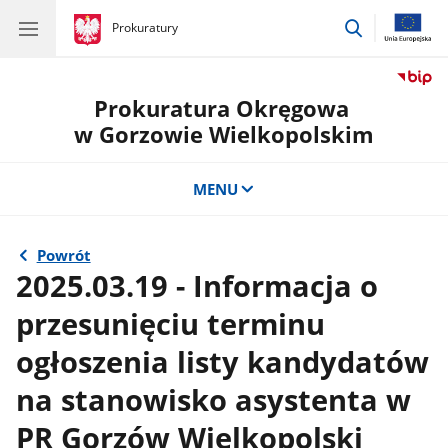
przejdź
gov.pl
Prokuratury
gov.pl
Prokuratury
do
wyszukiwar
Prokuratura Okręgowa
w Gorzowie Wielkopolskim
MENU
Powrót
2025.03.19 - Informacja o
przesunięciu terminu
ogłoszenia listy kandydatów
na stanowisko asystenta w
PR Gorzów Wielkopolski