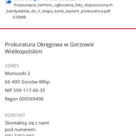
Przesunięcia​_terminu​_ogłoszenia​_listy​_dopuszczonych​
_kandydatów​_do​_II​_etapu​_konk​_asytent​_prokuratora.pdf
0.55MB
stopka
Prokuratura Okręgowa w Gorzowie
Wielkopolskim
ADRES
Moniuszki 2
66-400 Gorzów Wlkp.
NIP 599-117-00-35
Regon 000569496
KONTAKT
Skontaktuj się z nami
pod numerem: