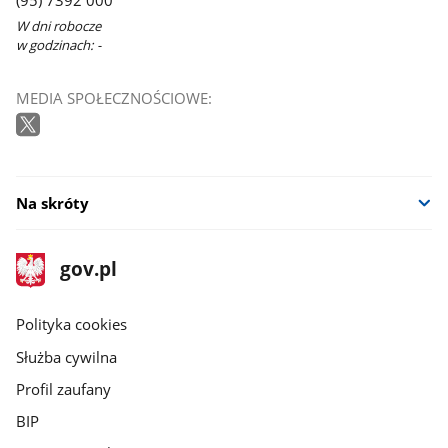
(95) 7392 000
W dni robocze
w godzinach: -
MEDIA SPOŁECZNOŚCIOWE:
Na skróty
stopka
Strona
gov.pl
gov.pl
główna
gov.pl
Polityka cookies
Służba cywilna
Profil zaufany
BIP