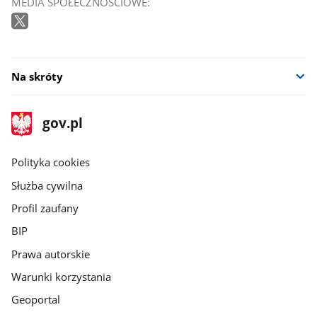
MEDIA SPOŁECZNOŚCIOWE:
Na skróty
stopka
Strona
gov.pl
gov.pl
główna
gov.pl
Polityka cookies
Służba cywilna
Profil zaufany
BIP
Prawa autorskie
Warunki korzystania
Geoportal