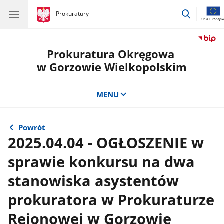
przejdź
gov.pl
Prokuratury
gov.pl
Prokuratury
do
wyszukiw
Prokuratura Okręgowa
w Gorzowie Wielkopolskim
MENU
Powrót
2025.04.04 - OGŁOSZENIE w
sprawie konkursu na dwa
stanowiska asystentów
prokuratora w Prokuraturze
Rejonowej w Gorzowie