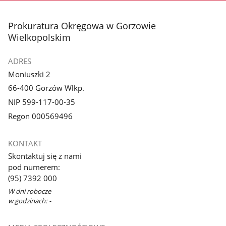
stopka
Prokuratura Okręgowa w Gorzowie
Wielkopolskim
ADRES
Moniuszki 2
66-400 Gorzów Wlkp.
NIP 599-117-00-35
Regon 000569496
KONTAKT
Skontaktuj się z nami
pod numerem:
(95) 7392 000
W dni robocze
w godzinach: -