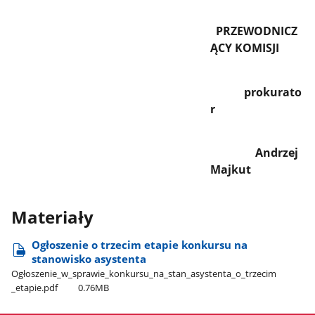
PRZEWODNICZ
ĄCY KOMISJI
prokurato
r
Andrzej
Majkut
Materiały
Ogłoszenie o trzecim etapie konkursu na
stanowisko asystenta
Ogłoszenie​_w​_sprawie​_konkursu​_na​_stan​_asystenta​_o​_trzecim​
_etapie.pdf
0.76MB