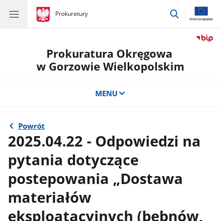
przejdź
gov.pl
Prokuratury
gov.pl
Prokuratury
do
wyszukiwar
Prokuratura Okręgowa
w Gorzowie Wielkopolskim
MENU
Powrót
2025.04.22 - Odpowiedzi na
pytania dotyczące
postepowania „Dostawa
materiałów
eksploatacyjnych (bębnów,