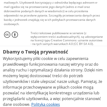
mailowych. Użytkownik korzystający z odnośnika będącego adresem e-
mail zgadza się na przetwarzanie jego danych (adres e-mail oraz
dobrowolnie podanych danych w wiadomości) w celu przesłania
odpowiedzi na przesłane pytania. Szczegóły przetwarzania danych przez
każdą z jednostek znajdują się w ich politykach przetwarzania danych
osobowych.
Treści tekstowe publikowane w serwisie (z
wyłączeniem treści audiowizualnych), są udostępniane
na licencji typu Creative Commons: uznanie autorstwa
- na tych samych warunkach 4.0 (CC BY-SA 4.0).
Materiały audiowizualne, w tym zdjęcia, materiały
Dbamy o Twoją prywatność
audio i wideo, są udostępniane na licencji typu
Creative Commons: uznanie autorstwa użycie
Wykorzystujemy pliki cookie w celu zapewnienia
niekomercyjne - bez utworów zależnych 4.0 (CC BY-
NC-ND 4.0), o ile nie jest to stwierdzone inaczej.
prawidłowego funkcjonowania naszej witryny oraz do
analizy ruchu i optymalizacji działania strony. Dzięki nim
możemy lepiej dostosować treści do potrzeb
użytkowników i stale ulepszać nasze usługi. Pamiętaj, że
informacje przechowywane w plikach cookie mogą
pozwalać na identyfikację konkretnego urządzenia lub
przeglądarki użytkownika, a więc potencjalnie stanowić
dane osobowe.
Polityka cookies