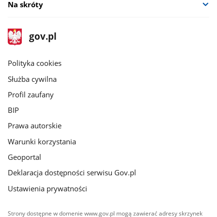
Na skróty
stopka
Strona
gov.pl
gov.pl
główna
gov.pl
Polityka cookies
Służba cywilna
Profil zaufany
BIP
Prawa autorskie
Warunki korzystania
Geoportal
Deklaracja dostępności serwisu Gov.pl
Ustawienia prywatności
Strony dostępne w domenie www.gov.pl mogą zawierać adresy skrzynek