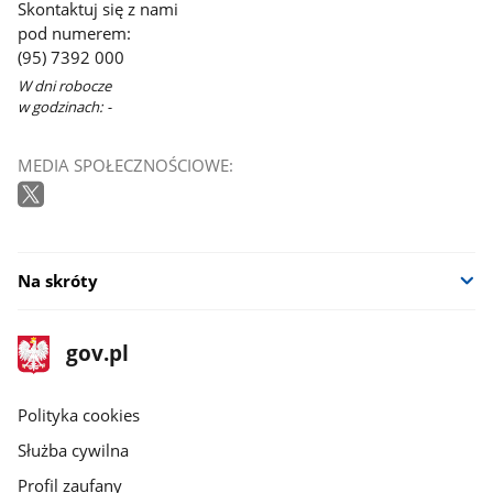
Skontaktuj się z nami
pod numerem:
(95) 7392 000
W dni robocze
w godzinach: -
MEDIA SPOŁECZNOŚCIOWE:
Na skróty
stopka
Strona
gov.pl
gov.pl
główna
gov.pl
Polityka cookies
Służba cywilna
Profil zaufany