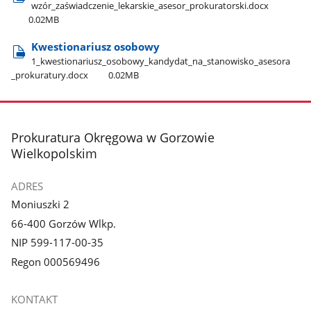
wzór​_zaświadczenie​_lekarskie​_asesor​_prokuratorski.docx
0.02MB
Kwestionariusz osobowy
1​_kwestionariusz​_osobowy​_kandydat​_na​_stanowisko​_asesora​
_prokuratury.docx
0.02MB
stopka
Prokuratura Okręgowa w Gorzowie
Wielkopolskim
ADRES
Moniuszki 2
66-400 Gorzów Wlkp.
NIP 599-117-00-35
Regon 000569496
KONTAKT