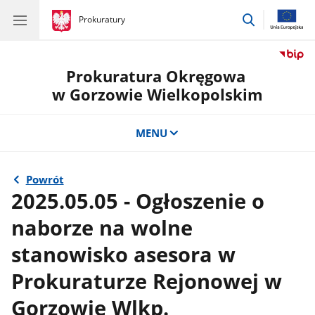
przejdź
gov.pl
Prokuratury
gov.pl
Prokuratury
do
wyszukiwar
Prokuratura Okręgowa
w Gorzowie Wielkopolskim
MENU
Powrót
2025.05.05 - Ogłoszenie o
naborze na wolne
stanowisko asesora w
Prokuraturze Rejonowej w
Gorzowie Wlkp.