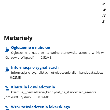
e
w
ic
z
Materiały
Ogłoszenie o naborze
Ogłoszenie​_o​_naborze​_na​_wolne​_stanowisko​_aseosra​_w​_PR​_w​
_Gorzowie​_Wlkp.pdf
2.52MB
Informacja o sygnalistach
Informacja​_o​_sygnalistach​_oświadczenie​_dla​_​_kandydata.docx
0.02MB
Klauzula i oświadczenia
klauzula​_i​_oświadzenia​_kandydat​_na​_stanowisko​_asesora​
_prokuratury.docx
0.02MB
Wzór zaświadczenia lekarskiego