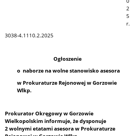
0
2
5
r.
3038-4.1110.2.2025
Ogłoszenie
o naborze na wolne stanowisko asesora
w Prokuraturze Rejonowej w Gorzowie
Wlkp.
Prokurator Okręgowy w Gorzowie
Wielkopolskim informuje, że dysponuje
2 wolnymi etatami asesora w Prokuraturze