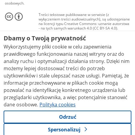
osobowych.
Treści tekstowe publikowane w serwisie (z
wyłączeniem treści audiowizualnych), są udostępniane
na licencji typu Creative Commons: uznanie autorstwa
- na tych samych warunkach 4.0 (CC BY-SA 4.0).
Materiały audiowizualne, w tym zdjęcia, materiały
Dbamy o Twoją prywatność
audio i wideo, są udostępniane na licencji typu
Creative Commons: uznanie autorstwa użycie
Wykorzystujemy pliki cookie w celu zapewnienia
niekomercyjne - bez utworów zależnych 4.0 (CC BY-
NC-ND 4.0), o ile nie jest to stwierdzone inaczej.
prawidłowego funkcjonowania naszej witryny oraz do
analizy ruchu i optymalizacji działania strony. Dzięki nim
możemy lepiej dostosować treści do potrzeb
użytkowników i stale ulepszać nasze usługi. Pamiętaj, że
informacje przechowywane w plikach cookie mogą
pozwalać na identyfikację konkretnego urządzenia lub
przeglądarki użytkownika, a więc potencjalnie stanowić
dane osobowe.
Polityka cookies
Odrzuć
Spersonalizuj