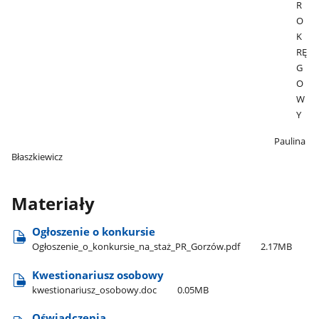
R
O
K
RĘ
G
O
W
Y
Paulina
Błaszkiewicz
Materiały
Ogłoszenie o konkursie
Ogłoszenie​_o​_konkursie​_na​_staż​_PR​_Gorzów.pdf
2.17MB
Kwestionariusz osobowy
kwestionariusz​_osobowy.doc
0.05MB
Oświadczenia