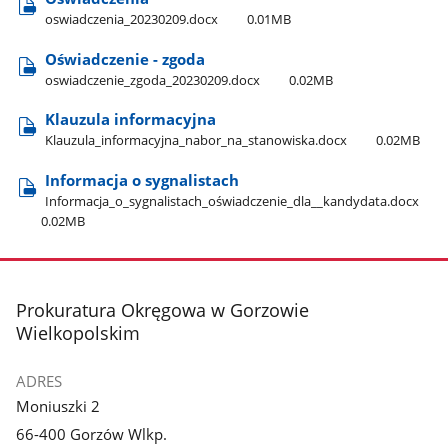
oswiadczenia​_20230209.docx
0.01MB
Oświadczenie - zgoda
oswiadczenie​_zgoda​_20230209.docx
0.02MB
Klauzula informacyjna
Klauzula​_informacyjna​_nabor​_na​_stanowiska.docx
0.02MB
Informacja o sygnalistach
Informacja​_o​_sygnalistach​_oświadczenie​_dla​_​_kandydata.docx
0.02MB
stopka
Prokuratura Okręgowa w Gorzowie
Wielkopolskim
ADRES
Moniuszki 2
66-400 Gorzów Wlkp.