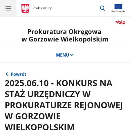
przejdź
gov.pl
Prokuratury
gov.pl
Prokuratury
do
wyszukiwar
Prokuratura Okręgowa
w Gorzowie Wielkopolskim
MENU
Powrót
2025.06.10 - KONKURS NA
STAŻ URZĘDNICZY W
PROKURATURZE REJONOWEJ
W GORZOWIE
WIELKOPOLSKIM