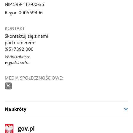
NIP 599-117-00-35
Regon 000569496
KONTAKT
Skontaktuj się z nami
pod numerem:
(95) 7392 000
W dni robocze
w godzinach: -
MEDIA SPOŁECZNOŚCIOWE:
Na skróty
stopka
Strona
gov.pl
gov.pl