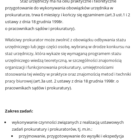
Staż urzędniczy ma na celu praktyczne i teoretyczne
przygotowanie do wykonywania obowiązków urzędnika w
prokuraturze, trwa 6 miesięcy i kończy się egzaminem (art.3 ust.1 i 2
ustawy z dnia 18 grudnia 1998r.
o pracownikach sądów i prokuratury).
Właściwy prokurator może zwolnić z obowiązku odbywania stażu
urzędniczego lub jego części osobę, wybraną w drodze konkursu na
staż urzędniczy, która wykaże się wymaganą programem stażu
urzędniczego wiedzą teoretyczną, w szczególności znajomością
organizacji i funkcjonowania prokuratury, umiejętnościami
stosowania tej wiedzy w praktyce oraz znajomością metod i techniki
pracy biurowej
(art.3a ust. 2 ustawy z dnia 18 grudnia 1998r. o
pracownikach sądów i prokuratury).
Zakres zadań:
wykonywanie czynności związanych z realizacją ustawowych
zadań prokuratury i prokuratorów, tj. m.in.:
przyjmowanie, przygotowywanie do wysyłki i ekspedycja