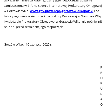
wskazaniem miejsca, daty i godziny jego rozpoczęcia, zostanie
zamieszczona w BIP, na stronie internetowej Prokuratury Okręgowej
w Gorzowie Wlkp.
www.gov.pl/web/po-gorzow-wielkopolski
i na
tablicy ogłoszeń w siedzibie Prokuratury Rejonowej w Gorzowie Wlkp.
i w siedzibie Prokuratury Okręgowej w Gorzowie Wlkp. nie później niż
na 7 dni przed terminem jego rozpoczęcia.
Gorzów Wlkp., 10 czerwca 2025 r.
P
R
O
K
U
R
AT
O