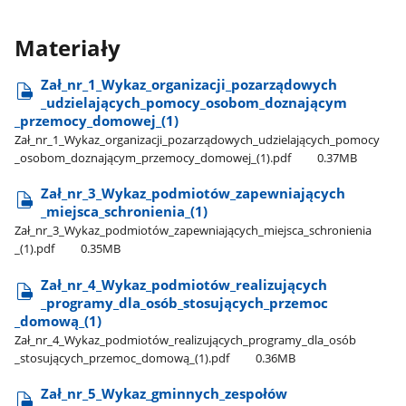
Materiały
Zał​_nr​_1​_Wykaz​_organizacji​_pozarządowych​
_udzielających​_pomocy​_osobom​_doznającym​
_przemocy​_domowej​_(1)
Zał​_nr​_1​_Wykaz​_organizacji​_pozarządowych​_udzielających​_pomocy​
_osobom​_doznającym​_przemocy​_domowej​_(1).pdf
0.37MB
Zał​_nr​_3​_Wykaz​_podmiotów​_zapewniających​
_miejsca​_schronienia​_(1)
Zał​_nr​_3​_Wykaz​_podmiotów​_zapewniających​_miejsca​_schronienia​
_(1).pdf
0.35MB
Zał​_nr​_4​_Wykaz​_podmiotów​_realizujących​
_programy​_dla​_osób​_stosujących​_przemoc​
_domową​_(1)
Zał​_nr​_4​_Wykaz​_podmiotów​_realizujących​_programy​_dla​_osób​
_stosujących​_przemoc​_domową​_(1).pdf
0.36MB
Zał​_nr​_5​_Wykaz​_gminnych​_zespołów​