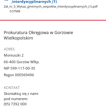
_interdyscyplinarnych​_(1)
Zał​_nr​_5​_Wykaz​_gminnych​_zespołów​_interdyscyplinarnych​_(1).pdf
0.57MB
stopka
Prokuratura Okręgowa w Gorzowie
Wielkopolskim
ADRES
Moniuszki 2
66-400 Gorzów Wlkp.
NIP 599-117-00-35
Regon 000569496
KONTAKT
Skontaktuj się z nami
pod numerem:
(95) 7392 000