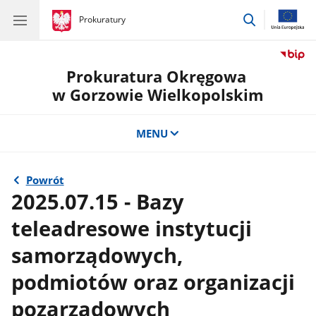
przejdź
gov.pl
Prokuratury
gov.pl
Prokuratury
do
wyszukiwar
Prokuratura Okręgowa
w Gorzowie Wielkopolskim
MENU
Powrót
2025.07.15 - Bazy
teleadresowe instytucji
samorządowych,
podmiotów oraz organizacji
pozarządowych