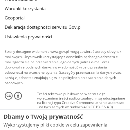
Warunki korzystania
Geoportal
Deklaracja dostępności serwisu Gov.pl
Ustawienia prywatności
Strony dostępne w domenie www.gov.pl mogą zawierać adresy skrzynek
mailowych. Użytkownik korzystający z odnośnika będącego adresem e-
mail zgadza się na przetwarzanie jego danych (adres e-mail oraz
dobrowolnie podanych danych w wiadomości) w celu przesłania
odpowiedzi na przesłane pytania. Szczegóły przetwarzania danych przez
każdą z jednostek znajdują się w ich politykach przetwarzania danych
osobowych.
Treści tekstowe publikowane w serwisie (z
wyłączeniem treści audiowizualnych), są udostępniane
na licencji typu Creative Commons: uznanie autorstwa
- na tych samych warunkach 4.0 (CC BY-SA 4.0).
Materiały audiowizualne, w tym zdjęcia, materiały
Dbamy o Twoją prywatność
audio i wideo, są udostępniane na licencji typu
Creative Commons: uznanie autorstwa użycie
Wykorzystujemy pliki cookie w celu zapewnienia
niekomercyjne - bez utworów zależnych 4.0 (CC BY-
NC-ND 4.0), o ile nie jest to stwierdzone inaczej.