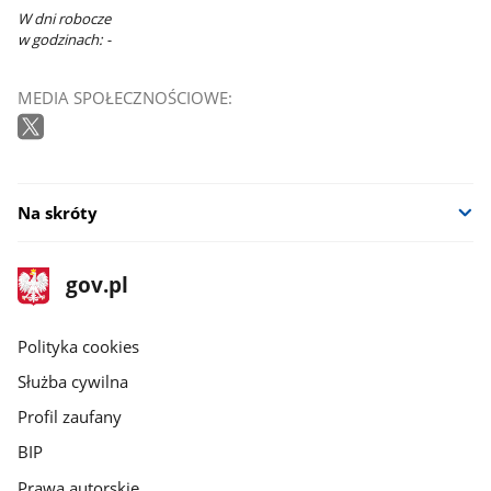
W dni robocze
w godzinach: -
MEDIA SPOŁECZNOŚCIOWE:
Na skróty
stopka
Strona
gov.pl
gov.pl
główna
gov.pl
Polityka cookies
Służba cywilna
Profil zaufany
BIP
Prawa autorskie