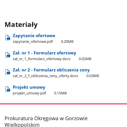
Materiały
Zapytanie ofertowe
zapytanie​_ofertowe.pdf
0.20MB
Zał. nr 1 - Formularz ofertowy
zał​_nr​_1​_formularz​_ofertowy.docx
0.02MB
Zał. nr 2 - Formularz obliczenia ceny
zał​_nr​_2​_f​_obliczenia​_ceny​_oferty.docx
0.03MB
Projekt umowy
projekt​_umowy.pdf
0.15MB
stopka
Prokuratura Okręgowa w Gorzowie
Wielkopolskim