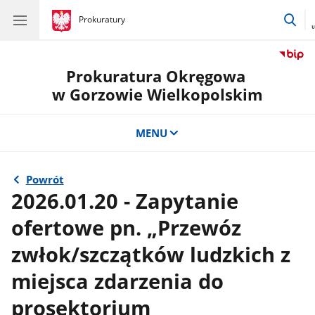
prz
gov.pl
Prokuratury
gov.pl
Prokuratury
do
wys
Prokuratura Okręgowa
w Gorzowie Wielkopolskim
MENU
Powrót
2026.01.20 - Zapytanie
ofertowe pn. „Przewóz
zwłok/szczątków ludzkich z
miejsca zdarzenia do
prosektorium