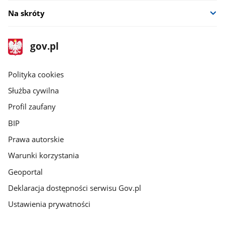
Na skróty
stopka
Strona
gov.pl
gov.pl
główna
gov.pl
Polityka cookies
Służba cywilna
Profil zaufany
BIP
Prawa autorskie
Warunki korzystania
Geoportal
Deklaracja dostępności serwisu Gov.pl
Ustawienia prywatności