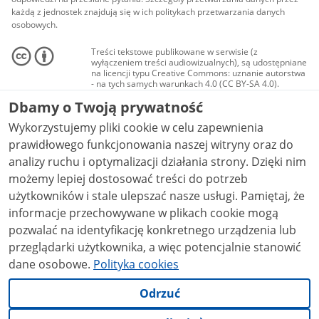
każdą z jednostek znajdują się w ich politykach przetwarzania danych
osobowych.
Treści tekstowe publikowane w serwisie (z
wyłączeniem treści audiowizualnych), są udostępniane
na licencji typu Creative Commons: uznanie autorstwa
- na tych samych warunkach 4.0 (CC BY-SA 4.0).
Materiały audiowizualne, w tym zdjęcia, materiały
Dbamy o Twoją prywatność
audio i wideo, są udostępniane na licencji typu
Creative Commons: uznanie autorstwa użycie
Wykorzystujemy pliki cookie w celu zapewnienia
niekomercyjne - bez utworów zależnych 4.0 (CC BY-
NC-ND 4.0), o ile nie jest to stwierdzone inaczej.
prawidłowego funkcjonowania naszej witryny oraz do
analizy ruchu i optymalizacji działania strony. Dzięki nim
możemy lepiej dostosować treści do potrzeb
użytkowników i stale ulepszać nasze usługi. Pamiętaj, że
informacje przechowywane w plikach cookie mogą
pozwalać na identyfikację konkretnego urządzenia lub
przeglądarki użytkownika, a więc potencjalnie stanowić
dane osobowe.
Polityka cookies
Odrzuć