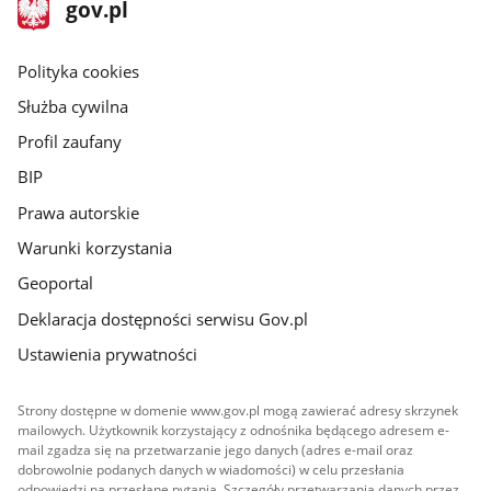
stopka
Strona
gov.pl
gov.pl
główna
gov.pl
Polityka cookies
Służba cywilna
Profil zaufany
BIP
Prawa autorskie
Warunki korzystania
Geoportal
Deklaracja dostępności serwisu Gov.pl
Ustawienia prywatności
Strony dostępne w domenie www.gov.pl mogą zawierać adresy skrzynek
mailowych. Użytkownik korzystający z odnośnika będącego adresem e-
mail zgadza się na przetwarzanie jego danych (adres e-mail oraz
dobrowolnie podanych danych w wiadomości) w celu przesłania
odpowiedzi na przesłane pytania. Szczegóły przetwarzania danych przez