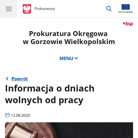
przejdź
gov.pl
Prokuratury
gov.pl
Prokuratury
do
wyszukiwar
Prokuratura Okręgowa
w Gorzowie Wielkopolskim
MENU
Powrót
Informacja o dniach
wolnych od pracy
12.08.2020