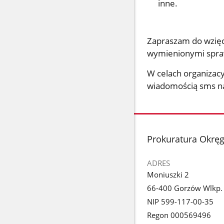
inne.
Zapraszam do wzięc
wymienionymi spr
W celach organizacy
wiadomością sms na
stopka
Prokuratura Okrę
ADRES
Moniuszki 2
66-400 Gorzów Wlkp.
NIP 599-117-00-35
Regon 000569496