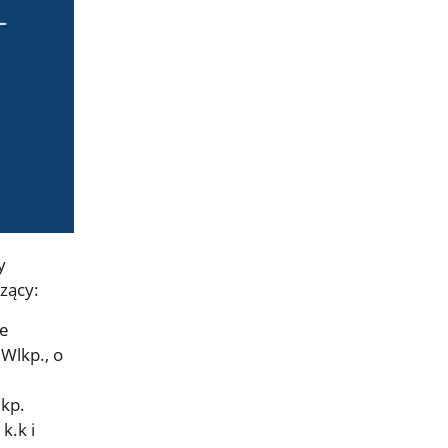
y
zący:
ie
Wlkp., o
kp.
k.k i