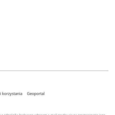
 korzystania
Geoportal
 z odnośnika będącego adresem e-mail zgadza się na przetwarzanie jego