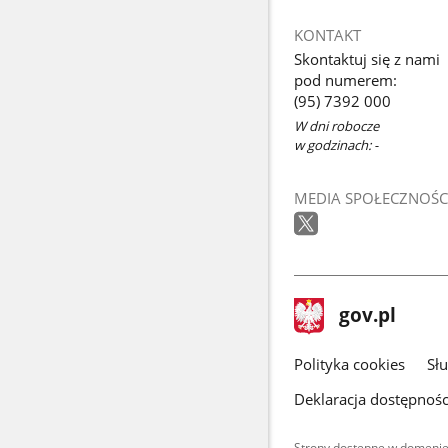
KONTAKT
Skontaktuj się z nami
pod numerem:
(95) 7392 000
W dni robocze
w godzinach: -
MEDIA SPOŁECZNOŚC
stopka
Strona
gov.pl
gov.pl
główna
gov.pl
Polityka cookies
Sł
Deklaracja dostępnośc
Strony dostępne w domenie