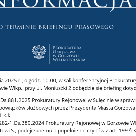
a 2025 r., o godz. 10.00, w sali konferencyjnej Prokuratur
e Wlkp., przy ul. Moniuszki 2 odbędzie się briefing dotyc
.Ds.881.2025 Prokuratury Rejonowej w Sulęcinie w spraw
obowiązków służbowych przez Prezydenta Miasta Gorzowa 
1 k.k.
4282-1.Ds.380.2024 Prokuratury Rejonowej w Gorzowie Wl
owi S., podejrzanemu o popełnienie czynów z art. 199 § 3 