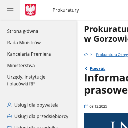
gov.pl
gov.pl
Prokuratury
gov.pl
Prokuratury
Prokurat
gov.pl
Strona główna
w Gorzowi
Rada Ministrów
Kancelaria Premiera
Prokuratura Okrę
Ministerstwa
Powrót
Informac
Urzędy, instytucje
i placówki RP
prasowe
Usługi dla obywatela
08.12.2025
Usługi dla przedsiębiorcy
Usługi dla urzędnika