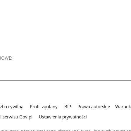
IOWE:
użba cywilna
Profil zaufany
BIP
Prawa autorskie
Warunki
i serwisu Gov.pl
Ustawienia prywatności
 www.gov.pl mogą zawierać adresy skrzynek mailowych. Użytkownik korzystający