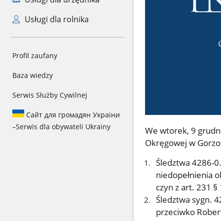
Usługi dla rolnika
Profil zaufany
Baza wiedzy
Serwis Służby Cywilnej
Сайт для громадян України
–
Serwis dla obywateli Ukrainy
We wtorek, 9 grudni
Okręgowej w Gorzowi
Śledztwa 4286-0
niedopełnienia 
czyn z art. 231 § 
Śledztwa sygn. 
przeciwko Robert