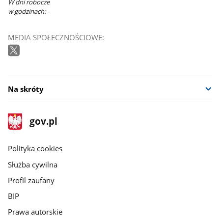
W dni robocze
w godzinach: -
MEDIA SPOŁECZNOŚCIOWE:
Na skróty
stopka
Strona
gov.pl
gov.pl
główna
gov.pl
Polityka cookies
Służba cywilna
Profil zaufany
BIP
Prawa autorskie