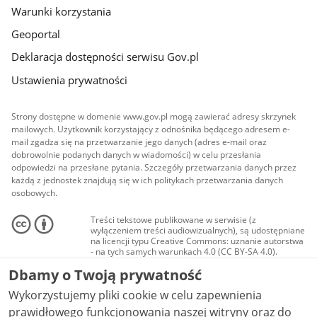
Warunki korzystania
Geoportal
Deklaracja dostępności serwisu Gov.pl
Ustawienia prywatności
Strony dostępne w domenie www.gov.pl mogą zawierać adresy skrzynek
mailowych. Użytkownik korzystający z odnośnika będącego adresem e-
mail zgadza się na przetwarzanie jego danych (adres e-mail oraz
dobrowolnie podanych danych w wiadomości) w celu przesłania
odpowiedzi na przesłane pytania. Szczegóły przetwarzania danych przez
każdą z jednostek znajdują się w ich politykach przetwarzania danych
osobowych.
Treści tekstowe publikowane w serwisie (z
wyłączeniem treści audiowizualnych), są udostępniane
na licencji typu Creative Commons: uznanie autorstwa
- na tych samych warunkach 4.0 (CC BY-SA 4.0).
Materiały audiowizualne, w tym zdjęcia, materiały
Dbamy o Twoją prywatność
audio i wideo, są udostępniane na licencji typu
Creative Commons: uznanie autorstwa użycie
Wykorzystujemy pliki cookie w celu zapewnienia
niekomercyjne - bez utworów zależnych 4.0 (CC BY-
NC-ND 4.0), o ile nie jest to stwierdzone inaczej.
prawidłowego funkcjonowania naszej witryny oraz do