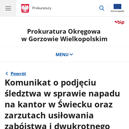
przejdź
gov.pl
Prokuratury
gov.pl
Prokuratury
do
wyszukiwar
Prokuratura Okręgowa
w Gorzowie Wielkopolskim
MENU
Powrót
Komunikat o podjęciu
śledztwa w sprawie napadu
na kantor w Świecku oraz
zarzutach usiłowania
zabójstwa i dwukrotnego