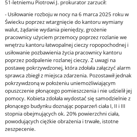
51-letniemu Piotrowi J. prokurator zarzucił:
- Usiłowanie rozboju w nocy na 6 marca 2025 roku w
Świecku poprzez wtargnięcie do kantoru wymiany
walut, żądanie wydania pieniędzy, grożenie
pracownicy użyciem przemocy poprzez rozlanie we
wnętrzu kantoru łatwopalnej cieczy ropopochodnej i
usiłowanie pozbawienia życia pracownicy kantoru
poprzez podpalenie rozlanej cieczy. Z uwagi na
postawę pokrzywdzonej, która zdołała załączyć alarm
sprawca zbiegł z miejsca zdarzenia. Pozostawił jednak
pokrzywdzoną w położeniu uniemożliwiającym
opuszczenie płonącego pomieszczenia i nie udzielił jej
pomocy. Kobieta zdołała wydostać się samodzielnie z
płonącego budynku doznając poparzeń ciała I, II i III
stopnia obejmujących ok. 20% powierzchni ciała,
powodujących ciężkie obrażenia i trwałe, istotne
zeszpecenie.