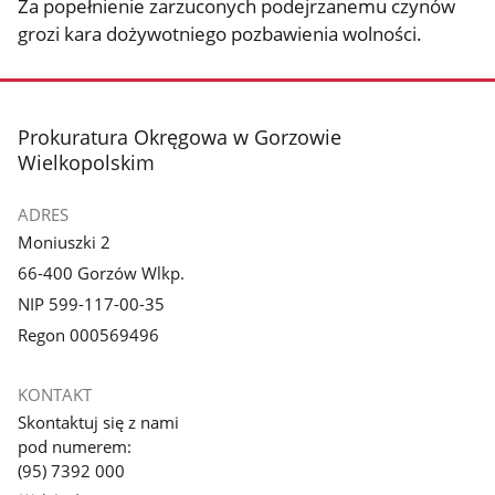
Za popełnienie zarzuconych podejrzanemu czynów
grozi kara dożywotniego pozbawienia wolności.
stopka
Prokuratura Okręgowa w Gorzowie
Wielkopolskim
ADRES
Moniuszki 2
66-400 Gorzów Wlkp.
NIP 599-117-00-35
Regon 000569496
KONTAKT
Skontaktuj się z nami
pod numerem:
(95) 7392 000