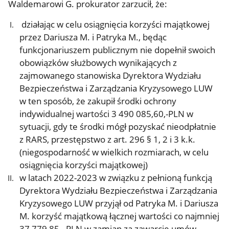
Waldemarowi G. prokurator zarzucił, że:
działając w celu osiągnięcia korzyści majątkowej
przez Dariusza M. i Patryka M., będąc
funkcjonariuszem publicznym nie dopełnił swoich
obowiązków służbowych wynikających z
zajmowanego stanowiska Dyrektora Wydziału
Bezpieczeństwa i Zarządzania Kryzysowego LUW
w ten sposób, że zakupił środki ochrony
indywidualnej wartości 3 490 085,60,-PLN w
sytuacji, gdy te środki mógł pozyskać nieodpłatnie
z RARS, przestępstwo z art. 296 § 1, 2 i 3 k.k.
(niegospodarność w wielkich rozmiarach, w celu
osiągnięcia korzyści majątkowej)
w latach 2022-2023 w związku z pełnioną funkcją
Dyrektora Wydziału Bezpieczeństwa i Zarządzania
Kryzysowego LUW przyjął od Patryka M. i Dariusza
M. korzyść majątkową łącznej wartości co najmniej
37 779,85,- PLN w zamian za zawarcie umów