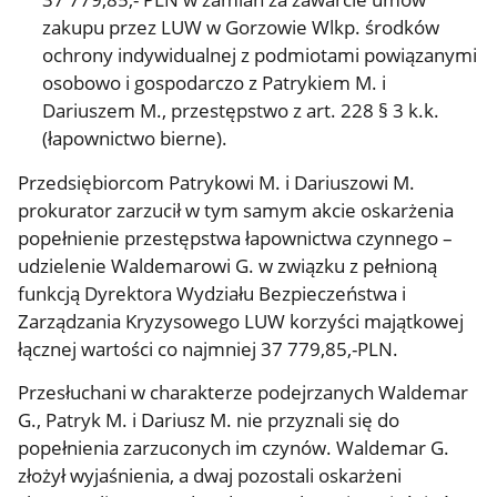
zakupu przez LUW w Gorzowie Wlkp. środków
ochrony indywidualnej z podmiotami powiązanymi
osobowo i gospodarczo z Patrykiem M. i
Dariuszem M., przestępstwo z art. 228 § 3 k.k.
(łapownictwo bierne).
Przedsiębiorcom Patrykowi M. i Dariuszowi M.
prokurator zarzucił w tym samym akcie oskarżenia
popełnienie przestępstwa łapownictwa czynnego –
udzielenie Waldemarowi G. w związku z pełnioną
funkcją Dyrektora Wydziału Bezpieczeństwa i
Zarządzania Kryzysowego LUW korzyści majątkowej
łącznej wartości co najmniej 37 779,85,-PLN.
Przesłuchani w charakterze podejrzanych Waldemar
G., Patryk M. i Dariusz M. nie przyznali się do
popełnienia zarzuconych im czynów. Waldemar G.
złożył wyjaśnienia, a dwaj pozostali oskarżeni