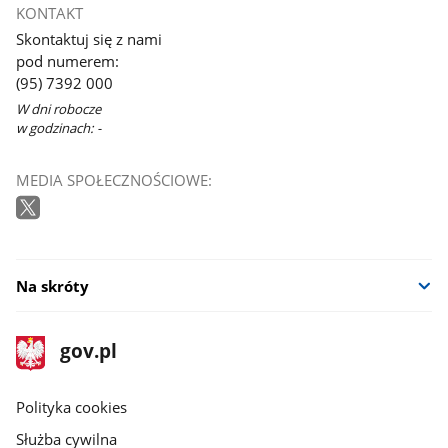
KONTAKT
Skontaktuj się z nami
pod numerem:
(95) 7392 000
W dni robocze
w godzinach: -
MEDIA SPOŁECZNOŚCIOWE:
Na skróty
stopka
Strona
gov.pl
gov.pl
główna
gov.pl
Polityka cookies
Służba cywilna