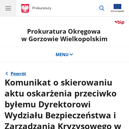
przejdź
gov.pl
Prokuratury
gov.pl
Prokuratury
do
wyszukiwar
Prokuratura Okręgowa
w Gorzowie Wielkopolskim
MENU
Powrót
Komunikat o skierowaniu
aktu oskarżenia przeciwko
byłemu Dyrektorowi
Wydziału Bezpieczeństwa i
Zarządzania Kryzysowego w