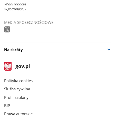
W dni robocze
w godzinach: -
MEDIA SPOŁECZNOŚCIOWE:
Na skróty
stopka
Strona
gov.pl
gov.pl
główna
gov.pl
Polityka cookies
Służba cywilna
Profil zaufany
BIP
Prawa autorskie