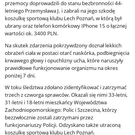
przemocy doprowadzili do stanu bezbronności 44-
letniego Przemysława J. i zabrali na jego szkodę
koszulkę sportową klubu Lech Poznań, w którą był
ubrany oraz telefon komórkowy IPhone 15 o łącznej
wartości ok. 3400 PLN.
Na skutek zdarzenia pokrzywdzony doznał lekkich
obrażeń ciała w postaci otarć naskórka, podbiegnięcia
krwawego głowy i opuchlizny ucha, które naruszyły
prawidłowe funkcjonowanie organizmu na okres
poniżej 7 dni.
W toku śledztwa zdołano zidentyfikować i zatrzymać
trzech z czworga sprawców. Okazali się nimi 33-letni,
31-letni i 18-letni mieszkańcy Województwa
Zachodniopomorskiego: Polic i Szczecina, którzy
bezzwłocznie zostali zatrzymani przez
funkcjonariuszy Policji. Odzyskano także utraconą
koszulkę sportową klubu Lech Poznań.