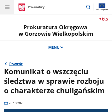
przejdź
gov.pl
Prokuratury
gov.pl
Prokuratury
do
wyszukiwar
Prokuratura Okręgowa
w Gorzowie Wielkopolskim
MENU
Powrót
Komunikat o wszczęciu
śledztwa w sprawie rozboju
o charakterze chuligańskim
28.10.2025