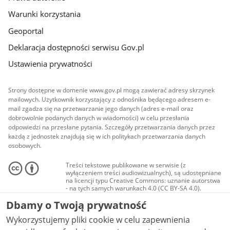
Warunki korzystania
Geoportal
Deklaracja dostępności serwisu Gov.pl
Ustawienia prywatności
Strony dostępne w domenie www.gov.pl mogą zawierać adresy skrzynek
mailowych. Użytkownik korzystający z odnośnika będącego adresem e-
mail zgadza się na przetwarzanie jego danych (adres e-mail oraz
dobrowolnie podanych danych w wiadomości) w celu przesłania
odpowiedzi na przesłane pytania. Szczegóły przetwarzania danych przez
każdą z jednostek znajdują się w ich politykach przetwarzania danych
osobowych.
Treści tekstowe publikowane w serwisie (z
wyłączeniem treści audiowizualnych), są udostępniane
na licencji typu Creative Commons: uznanie autorstwa
- na tych samych warunkach 4.0 (CC BY-SA 4.0).
Materiały audiowizualne, w tym zdjęcia, materiały
Dbamy o Twoją prywatność
audio i wideo, są udostępniane na licencji typu
Creative Commons: uznanie autorstwa użycie
Wykorzystujemy pliki cookie w celu zapewnienia
niekomercyjne - bez utworów zależnych 4.0 (CC BY-
NC-ND 4.0), o ile nie jest to stwierdzone inaczej.