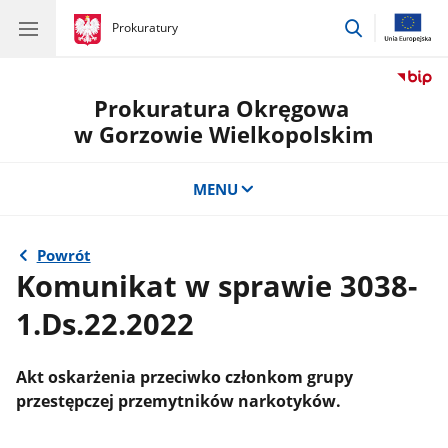
przejdź
gov.pl
Prokuratury
gov.pl
Prokuratury
do
wyszukiwar
Prokuratura Okręgowa
w Gorzowie Wielkopolskim
MENU
Powrót
Komunikat w sprawie 3038-
1.Ds.22.2022
Akt oskarżenia przeciwko członkom grupy
przestępczej przemytników narkotyków.