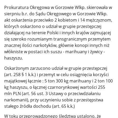
Prokuratura Okręgowa w Gorzowie Wlkp. skierowała w
sierpniu b.r. do Sądu Okręgowego w Gorzowie Wlkp.
akt oskarżenia przeciwko 2 kobietom i 14 mężczyznom,
których oskarżono o udział w grupie przestępczej
działającej na terenie Polski i innych krajów zajmującej
się szeroko rozumianym transgranicznym przemytem
znacznej ilości narkotyków, głównie konopi innych niż
włókniste w postaci ich suszu - marihuany i żywicy -
haszyszu.
Oskarżonym zarzucono udział w grupie przestępczej
(art. 258 § 1 k.k.) i przemyt w celu osiągnięcia korzyści
majątkowej łącznie : 5 ton 300 kg marihuany i 2 ton 100
kg haszyszu, o łącznej czarnorynkowej wartości 255
mln PLN (art. 56 ust. 3 Ustawy o przeciwdziałaniu
narkomanii), przy uczynieniu sobie z przestępstwa
stałego źródła dochodu (art. 65 k.k.)
W toku przeprowadzonego śledztwa ustalono, że