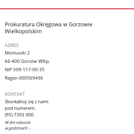
stopka
Prokuratura Okręgowa w Gorzowie
Wielkopolskim
ADRES
Moniuszki 2
66-400 Gorzów Wlkp.
NIP 599-117-00-35
Regon 000569496
KONTAKT
Skontaktuj się z nami
pod numerem:
(95) 7392 000
W dni robocze
w godzinach: -