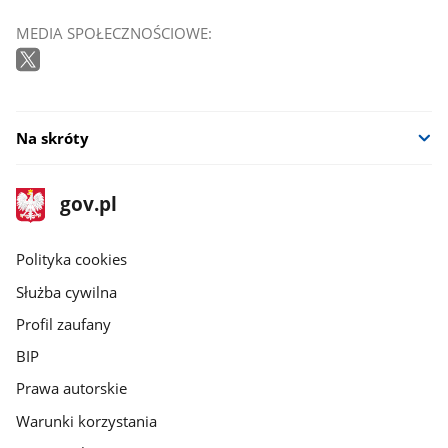
MEDIA SPOŁECZNOŚCIOWE:
Na skróty
stopka
Strona
gov.pl
gov.pl
główna
gov.pl
Polityka cookies
Służba cywilna
Profil zaufany
BIP
Prawa autorskie
Warunki korzystania