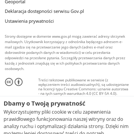
Geoportal
Deklaracja dostępności serwisu Gov.pl
Ustawienia prywatności
Strony dostępne w domenie www.gov.pl mogą zawierać adresy skrzynek
mailowych. Użytkownik korzystający z odnośnika będącego adresem e-
mail zgadza się na przetwarzanie jego danych (adres e-mail oraz
dobrowolnie podanych danych w wiadomości) w celu przesłania
odpowiedzi na przesłane pytania. Szczegóły przetwarzania danych przez
każdą z jednostek znajdują się w ich politykach przetwarzania danych
osobowych.
Treści tekstowe publikowane w serwisie (z
wyłączeniem treści audiowizualnych), są udostępniane
na licencji typu Creative Commons: uznanie autorstwa
- na tych samych warunkach 4.0 (CC BY-SA 4.0).
Materiały audiowizualne, w tym zdjęcia, materiały
Dbamy o Twoją prywatność
audio i wideo, są udostępniane na licencji typu
Creative Commons: uznanie autorstwa użycie
Wykorzystujemy pliki cookie w celu zapewnienia
niekomercyjne - bez utworów zależnych 4.0 (CC BY-
NC-ND 4.0), o ile nie jest to stwierdzone inaczej.
prawidłowego funkcjonowania naszej witryny oraz do
analizy ruchu i optymalizacji działania strony. Dzięki nim
możemy lepiej dostosować treści do potrzeb