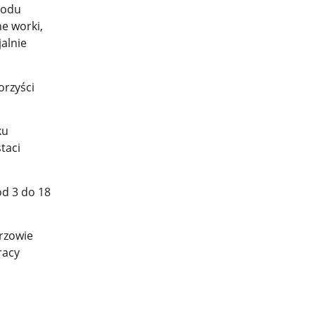
hodu
e worki,
alnie
orzyści
ku
taci
d 3 do 18
rzowie
racy