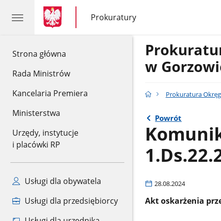
gov.pl
gov.pl
Prokuratury
gov.pl
Prokuratury
Prokurat
gov.pl
Strona główna
w Gorzowi
Rada Ministrów
Kancelaria Premiera
Prokuratura Okrę
Ministerstwa
Powrót
Komunik
Urzędy, instytucje
i placówki RP
1.Ds.22.
Usługi dla obywatela
28.08.2024
Usługi dla przedsiębiorcy
Akt oskarżenia pr
Usługi dla urzędnika