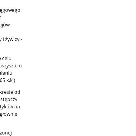
kręgowego
h
rajów
i żywicy -
w celu
aszyszu, o
ałaniu
5 k.k.)
kresie od
estępczy
otyków na
 głównie
zonej