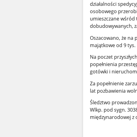
działalności spedyc
osobowego przerobio
umieszczane wśród 
dobudowywanych, z
Oszacowano, że na p
majątkowe od 9 tys.
Na poczet przyszłyc
popełnienia przestę
gotówki i nieruchom
Za popełnienie zarz
lat pozbawienia woln
Śledztwo prowadzone
Wlkp. pod sygn. 303
międzynarodowej z o