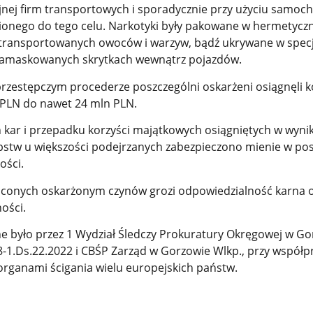
yjnej firm transportowych i sporadycznie przy użyciu samoc
nego do tego celu. Narkotyki były pakowane w hermetyczn
transportowanych owoców i warzyw, bądź ukrywane w specj
amaskowanych skrytkach wewnątrz pojazdów.
rzestępczym procederze poszczególni oskarżeni osiągnęli k
 PLN do nawet 24 mln PLN.
h kar i przepadku korzyści majątkowych osiągniętych w wyni
pstw u większości podejrzanych zabezpieczono mienie w pos
ości.
uconych oskarżonym czynów grozi odpowiedzialność karna o
ości.
 było przez 1 Wydział Śledczy Prokuratury Okręgowej w Go
8-1.Ds.22.2022 i CBŚP Zarząd w Gorzowie Wlkp., przy współp
rganami ścigania wielu europejskich państw.