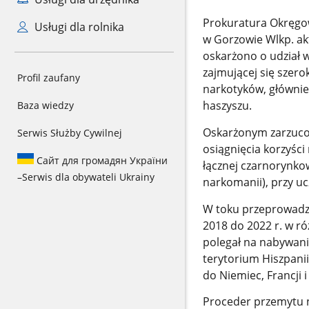
Prokuratura Okręgow
Usługi dla rolnika
w Gorzowie Wlkp. ak
oskarżono o udział w
zajmującej się szer
Profil zaufany
narkotyków, głównie 
haszyszu.
Baza wiedzy
Oskarżonym zarzucono
Serwis Służby Cywilnej
osiągnięcia korzyści
Сайт для громадян України
łącznej czarnorynkow
–
Serwis dla obywateli Ukrainy
narkomanii), przy uc
W toku przeprowadzo
2018 do 2022 r. w r
polegał na nabywan
terytorium Hiszpanii
do Niemiec, Francji 
Proceder przemytu n