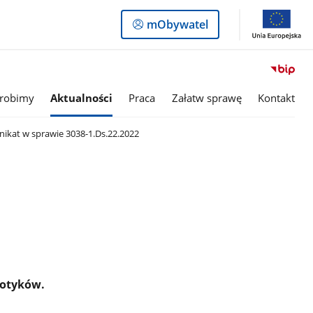
Logowanie
mObywatel
do
panelu
 robimy
Aktualności
Praca
Załatw sprawę
Kontakt
kat w sprawie 3038-1.Ds.22.2022
kotyków.