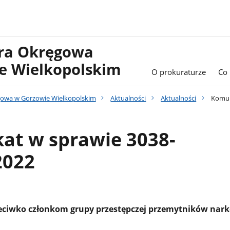
ura Okręgowa
e Wielkopolskim
O prokuraturze
Co
gowa w Gorzowie Wielkopolskim
Aktualności
Aktualności
Komuni
at w sprawie 3038-
2022
zeciwko członkom grupy przestępczej przemytników nar