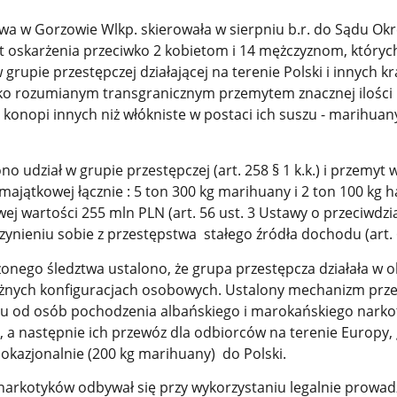
a w Gorzowie Wlkp. skierowała w sierpniu b.r. do Sądu O
t oskarżenia przeciwko 2 kobietom i 14 mężczyznom, któryc
 grupie przestępczej działającej na terenie Polski i innych k
oko rozumianym transgranicznym przemytem znacznej ilości
konopi innych niż włókniste w postaci ich suszu - marihuany 
 udział w grupie przestępczej (art. 258 § 1 k.k.) i przemyt 
 majątkowej łącznie : 5 ton 300 kg marihuany i 2 ton 100 kg h
ej wartości 255 mln PLN (art. 56 ust. 3 Ustawy o przeciwdzi
zynieniu sobie z przestępstwa stałego źródła dochodu (art. 6
nego śledztwa ustalono, że grupa przestępcza działała w o
óżnych konfiguracjach osobowych. Ustalony mechanizm prz
iu od osób pochodzenia albańskiego i marokańskiego nark
, a następnie ich przewóz dla odbiorców na terenie Europy,
i okazjonalnie (200 kg marihuany) do Polski.
arkotyków odbywał się przy wykorzystaniu legalnie prowad