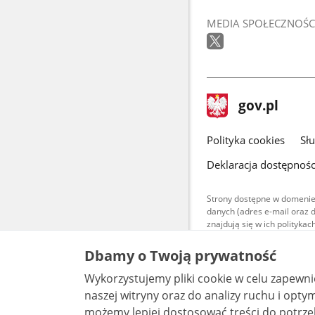
MEDIA SPOŁECZNOŚC
stopka
Strona
gov.pl
gov.pl
główna
gov.pl
Polityka cookies
Sł
Deklaracja dostępnośc
Strony dostępne w domenie
danych (adres e-mail oraz 
znajdują się w ich polityk
Treści teksto
Dbamy o Twoją prywatność
udostępniane
warunkach 4.0
Wykorzystujemy pliki cookie w celu zapewn
są udostępni
bez utworów z
naszej witryny oraz do analizy ruchu i optymalizacj
możemy lepiej dostosować treści do potrzeb