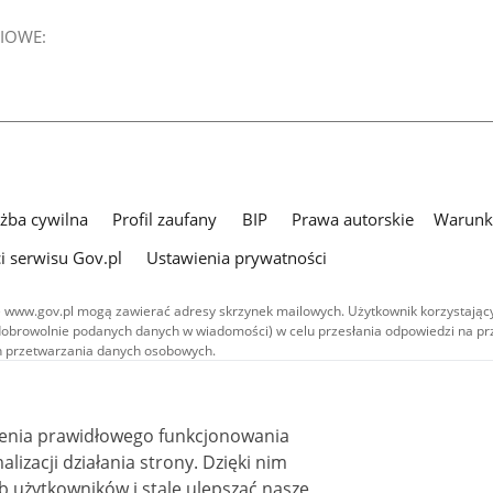
IOWE:
użba cywilna
Profil zaufany
BIP
Prawa autorskie
Warunki
i serwisu Gov.pl
Ustawienia prywatności
 www.gov.pl mogą zawierać adresy skrzynek mailowych. Użytkownik korzystający
dobrowolnie podanych danych w wiadomości) w celu przesłania odpowiedzi na prz
ach przetwarzania danych osobowych.
we publikowane w serwisie (z wyłączeniem treści audiowizualnych), są
 na licencji typu Creative Commons: uznanie autorstwa - na tych samych
 (CC BY-SA 4.0). Materiały audiowizualne, w tym zdjęcia, materiały audio i wideo
ienia prawidłowego funkcjonowania
ane na licencji typu Creative Commons: uznanie autorstwa użycie niekomercyjne 
ależnych 4.0 (CC BY-NC-ND 4.0), o ile nie jest to stwierdzone inaczej.
i działania strony. Dzięki nim
 użytkowników i stale ulepszać nasze