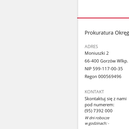
stopka
Prokuratura Okrę
ADRES
Moniuszki 2
66-400 Gorzów Wlkp.
NIP 599-117-00-35
Regon 000569496
KONTAKT
Skontaktuj się z nami
pod numerem:
(95) 7392 000
W dni robocze
w godzinach: -