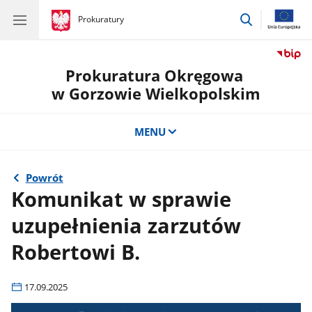
przejdź
gov.pl
Prokuratury
gov.pl
Prokuratury
do
wyszukiwar
Prokuratura Okręgowa
w Gorzowie Wielkopolskim
MENU
Powrót
Komunikat w sprawie
uzupełnienia zarzutów
Robertowi B.
17.09.2025