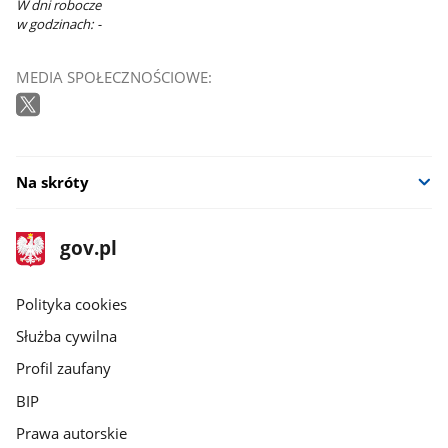
W dni robocze
w godzinach: -
MEDIA SPOŁECZNOŚCIOWE:
Na skróty
stopka
Strona
gov.pl
gov.pl
główna
gov.pl
Polityka cookies
Służba cywilna
Profil zaufany
BIP
Prawa autorskie