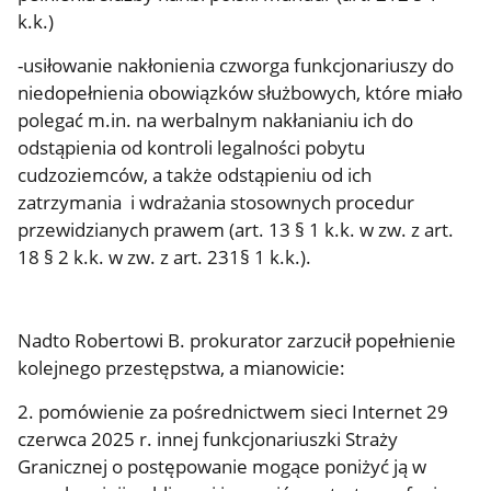
k.k.)
-usiłowanie nakłonienia czworga funkcjonariuszy do
niedopełnienia obowiązków służbowych, które miało
polegać m.in. na werbalnym nakłanianiu ich do
odstąpienia od kontroli legalności pobytu
cudzoziemców, a także odstąpieniu od ich
zatrzymania i wdrażania stosownych procedur
przewidzianych prawem (art. 13 § 1 k.k. w zw. z art.
18 § 2 k.k. w zw. z art. 231§ 1 k.k.).
Nadto Robertowi B. prokurator zarzucił popełnienie
kolejnego przestępstwa, a mianowicie:
2. pomówienie za pośrednictwem sieci Internet 29
czerwca 2025 r. innej funkcjonariuszki Straży
Granicznej o postępowanie mogące poniżyć ją w