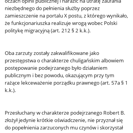
oczach opinii publicznej i narazić na utratę zaufania
niezbędnego do pełnienia służby poprzez
zamieszczenie na portalu X postu, z którego wynikało,
że funkcjonariuszka realizuje wrogą wobec Polski
politykę migracyjną (art. 212 § 2 k.k.).
Oba zarzuty zostały zakwalifikowane jako
przestępstwa o charakterze chuligańskim albowiem
postępowanie podejrzanego było działaniem
publicznym i bez powodu, okazującym przy tym
rażące lekceważenie porządku prawnego (art. 57a § 1
k.k.).
Przesłuchany w charakterze podejrzanego Robert B.
złożył jedynie krótkie oświadczenie, nie przyznał się
do popełnienia zarzuconych mu czynów i skorzystał