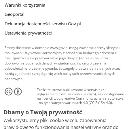
Warunki korzystania
Geoportal
Deklaracja dostępności serwisu Gov.pl
Ustawienia prywatności
Strony dostępne w domenie www.gov.pl mogą zawierać adresy skrzynek
mailowych. Użytkownik korzystający z odnośnika będącego adresem e-
mail zgadza się na przetwarzanie jego danych (adres e-mail oraz
dobrowolnie podanych danych w wiadomości) w celu przesłania
odpowiedzi na przesłane pytania. Szczegóły przetwarzania danych przez
każdą z jednostek znajdują się w ich politykach przetwarzania danych
osobowych.
Treści tekstowe publikowane w serwisie (z
wyłączeniem treści audiowizualnych), są udostępniane
na licencji typu Creative Commons: uznanie autorstwa
- na tych samych warunkach 4.0 (CC BY-SA 4.0).
Materiały audiowizualne, w tym zdjęcia, materiały
Dbamy o Twoją prywatność
audio i wideo, są udostępniane na licencji typu
Creative Commons: uznanie autorstwa użycie
Wykorzystujemy pliki cookie w celu zapewnienia
niekomercyjne - bez utworów zależnych 4.0 (CC BY-
NC-ND 4.0), o ile nie jest to stwierdzone inaczej.
prawidłowego funkcjonowania naszej witryny oraz do