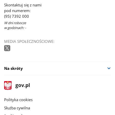
Skontaktuj się z nami
pod numerem:
(95) 7392 000
W dni robocze
w godzinach: -
MEDIA SPOŁECZNOŚCIOWE:
Na skróty
stopka
Strona
gov.pl
gov.pl
główna
gov.pl
Polityka cookies
Służba cywilna