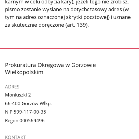
karnym w celu odbycia kary); jeżeli tego nie zrobisz,
pismo zostanie wysłane na dotychczasowy adres (w
tym na adres oznaczonej skrytki pocztowej) i uznane
za skutecznie doręczone (art. 139).
stopka
Prokuratura Okręgowa w Gorzowie
Wielkopolskim
ADRES
Moniuszki 2
66-400 Gorzów Wlkp.
NIP 599-117-00-35
Regon 000569496
KONTAKT