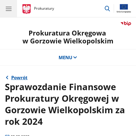
przejdź
gov.pl
Prokuratury
gov.pl
Prokuratury
do
wyszukiwar
Prokuratura Okręgowa
w Gorzowie Wielkopolskim
MENU
Powrót
Sprawozdanie Finansowe
Prokuratury Okręgowej w
Gorzowie Wielkopolskim za
rok 2024