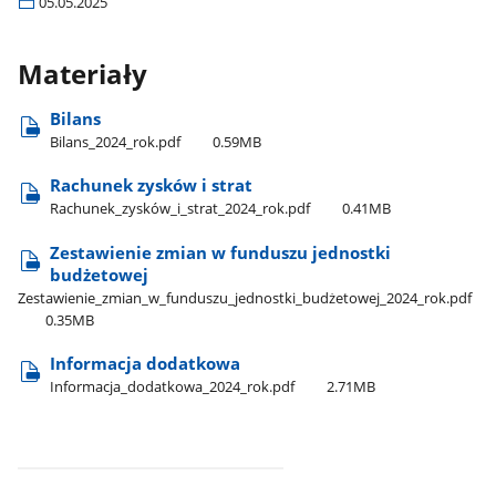
05.05.2025
Materiały
Bilans
Bilans​_2024​_rok.pdf
0.59MB
Rachunek zysków i strat
Rachunek​_zysków​_i​_strat​_2024​_rok.pdf
0.41MB
Zestawienie zmian w funduszu jednostki
budżetowej
Zestawienie​_zmian​_w​_funduszu​_jednostki​_budżetowej​_2024​_rok.pdf
0.35MB
Informacja dodatkowa
Informacja​_dodatkowa​_2024​_rok.pdf
2.71MB