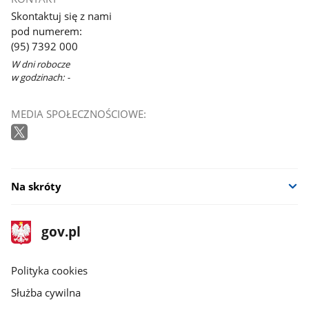
Skontaktuj się z nami
pod numerem:
(95) 7392 000
W dni robocze
w godzinach: -
MEDIA SPOŁECZNOŚCIOWE:
Na skróty
stopka
Strona
gov.pl
gov.pl
główna
gov.pl
Polityka cookies
Służba cywilna