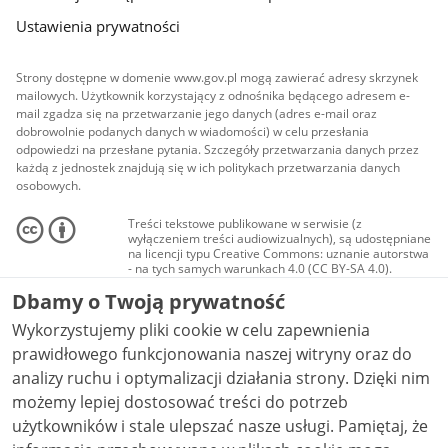
Ustawienia prywatności
Strony dostępne w domenie www.gov.pl mogą zawierać adresy skrzynek
mailowych. Użytkownik korzystający z odnośnika będącego adresem e-
mail zgadza się na przetwarzanie jego danych (adres e-mail oraz
dobrowolnie podanych danych w wiadomości) w celu przesłania
odpowiedzi na przesłane pytania. Szczegóły przetwarzania danych przez
każdą z jednostek znajdują się w ich politykach przetwarzania danych
osobowych.
Treści tekstowe publikowane w serwisie (z
wyłączeniem treści audiowizualnych), są udostępniane
na licencji typu Creative Commons: uznanie autorstwa
- na tych samych warunkach 4.0 (CC BY-SA 4.0).
Materiały audiowizualne, w tym zdjęcia, materiały
Dbamy o Twoją prywatność
audio i wideo, są udostępniane na licencji typu
Creative Commons: uznanie autorstwa użycie
Wykorzystujemy pliki cookie w celu zapewnienia
niekomercyjne - bez utworów zależnych 4.0 (CC BY-
NC-ND 4.0), o ile nie jest to stwierdzone inaczej.
prawidłowego funkcjonowania naszej witryny oraz do
analizy ruchu i optymalizacji działania strony. Dzięki nim
możemy lepiej dostosować treści do potrzeb
użytkowników i stale ulepszać nasze usługi. Pamiętaj, że