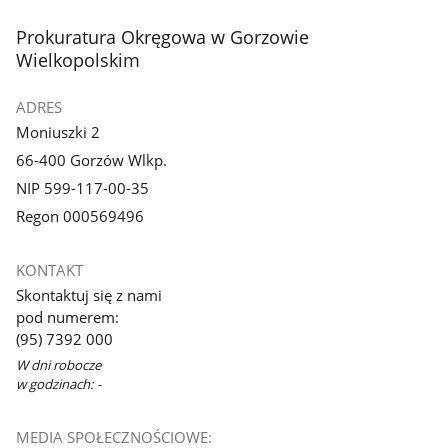
stopka
Prokuratura Okręgowa w Gorzowie
Wielkopolskim
ADRES
Moniuszki 2
66-400 Gorzów Wlkp.
NIP 599-117-00-35
Regon 000569496
KONTAKT
Skontaktuj się z nami
pod numerem:
(95) 7392 000
W dni robocze
w godzinach: -
MEDIA SPOŁECZNOŚCIOWE: