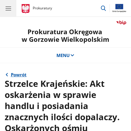
przejdź
gov.pl
Prokuratury
gov.pl
Prokuratury
do
wyszukiwar
Prokuratura Okręgowa
w Gorzowie Wielkopolskim
MENU
Powrót
Strzelce Krajeńskie: Akt
oskarżenia w sprawie
handlu i posiadania
znacznych ilości dopalaczy.
Oskarżonych ośmiu