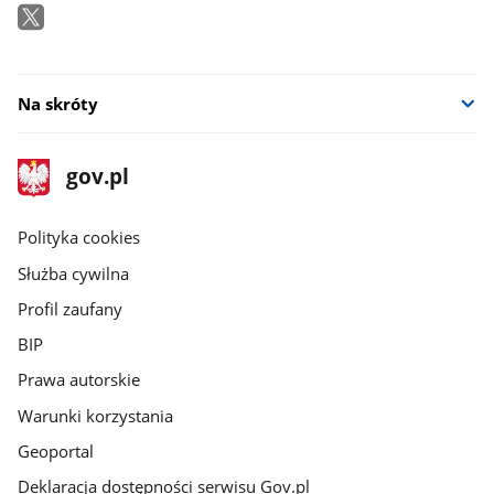
Na skróty
stopka
Strona
gov.pl
gov.pl
główna
gov.pl
Polityka cookies
Służba cywilna
Profil zaufany
BIP
Prawa autorskie
Warunki korzystania
Geoportal
Deklaracja dostępności serwisu Gov.pl