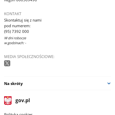
KONTAKT
Skontaktuj się z nami
pod numerem:
(95) 7392 000
W dni robocze
w godzinach: -
MEDIA SPOŁECZNOŚCIOWE:
Na skróty
stopka
Strona
gov.pl
gov.pl
główna
gov.pl
Polityka cookies