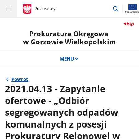
przejdź
gov.pl
Prokuratury
gov.pl
Prokuratury
do
wyszukiw
Prokuratura Okręgowa
w Gorzowie Wielkopolskim
MENU
Powrót
2021.04.13 - Zapytanie
ofertowe - „Odbiór
segregowanych odpadów
komunalnych z posesji
Prokuratury Rejonowej w