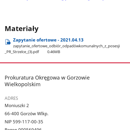
Materiały
Zapytanie ofertowe - 2021.04.13
zapytanie​_ofertowe​_odbiór​_odpadówkomunalnych​_z​_posesji​
_PR​_Strzelce​_(3).pdf
0.46MB
stopka
Prokuratura Okręgowa w Gorzowie
Wielkopolskim
ADRES
Moniuszki 2
66-400 Gorzów Wlkp.
NIP 599-117-00-35
Regon 000569496