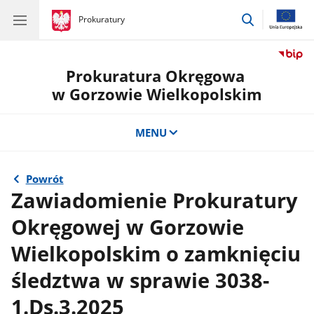
przejdź
gov.pl
Prokuratury
gov.pl
Prokuratury
do
wyszukiwar
Prokuratura Okręgowa
w Gorzowie Wielkopolskim
MENU
Powrót
Zawiadomienie Prokuratury
Okręgowej w Gorzowie
Wielkopolskim o zamknięciu
śledztwa w sprawie 3038-
1.Ds.3.2025