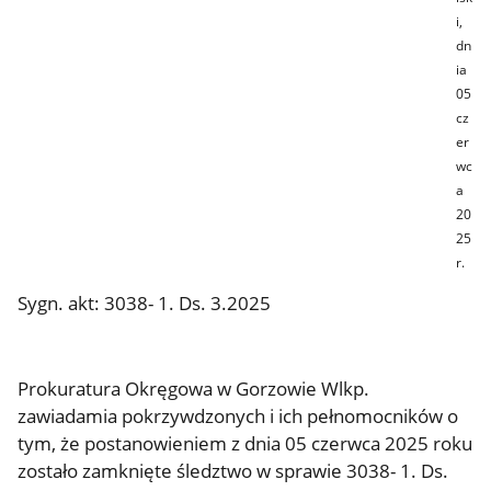
i,
dn
ia
05
cz
er
wc
a
20
25
r.
Sygn. akt: 3038- 1. Ds. 3.2025
Prokuratura Okręgowa w Gorzowie Wlkp.
zawiadamia pokrzywdzonych i ich pełnomocników o
tym, że postanowieniem z dnia 05 czerwca 2025 roku
zostało zamknięte śledztwo w sprawie 3038- 1. Ds.