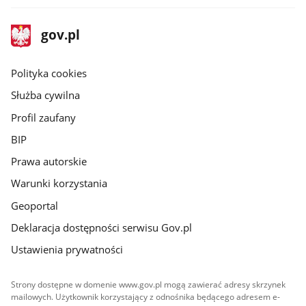
stopka
Strona
gov.pl
gov.pl
główna
gov.pl
Polityka cookies
Służba cywilna
Profil zaufany
BIP
Prawa autorskie
Warunki korzystania
Geoportal
Deklaracja dostępności serwisu Gov.pl
Ustawienia prywatności
Strony dostępne w domenie www.gov.pl mogą zawierać adresy skrzynek
mailowych. Użytkownik korzystający z odnośnika będącego adresem e-