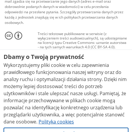
mail zgadza się na przetwarzanie jego danych (adres e-mail oraz
dobrowolnie podanych danych w wiadomości) w celu przesłania
odpowiedzi na przesłane pytania. Szczegóły przetwarzania danych przez
każdą z jednostek znajdują się w ich politykach przetwarzania danych
osobowych.
Treści tekstowe publikowane w serwisie (z
wyłączeniem treści audiowizualnych), są udostępniane
na licencji typu Creative Commons: uznanie autorstwa
- na tych samych warunkach 4.0 (CC BY-SA 4.0).
Materiały audiowizualne, w tym zdjęcia, materiały
Dbamy o Twoją prywatność
audio i wideo, są udostępniane na licencji typu
Creative Commons: uznanie autorstwa użycie
Wykorzystujemy pliki cookie w celu zapewnienia
niekomercyjne - bez utworów zależnych 4.0 (CC BY-
NC-ND 4.0), o ile nie jest to stwierdzone inaczej.
prawidłowego funkcjonowania naszej witryny oraz do
analizy ruchu i optymalizacji działania strony. Dzięki nim
możemy lepiej dostosować treści do potrzeb
użytkowników i stale ulepszać nasze usługi. Pamiętaj, że
informacje przechowywane w plikach cookie mogą
pozwalać na identyfikację konkretnego urządzenia lub
przeglądarki użytkownika, a więc potencjalnie stanowić
dane osobowe.
Polityka cookies