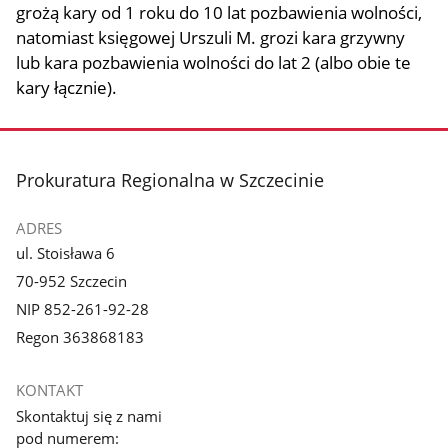
grożą kary od 1 roku do 10 lat pozbawienia wolności,
natomiast księgowej Urszuli M. grozi kara grzywny
lub kara pozbawienia wolności do lat 2 (albo obie te
kary łącznie).
stopka
Prokuratura Regionalna w Szczecinie
ADRES
ul. Stoisława 6
70-952 Szczecin
NIP 852-261-92-28
Regon 363868183
KONTAKT
Skontaktuj się z nami
pod numerem: