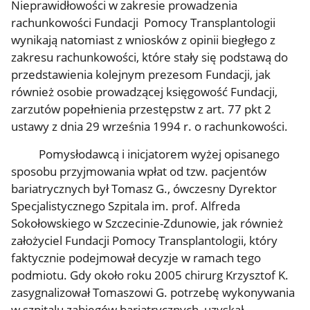
Nieprawidłowości w zakresie prowadzenia
rachunkowości Fundacji Pomocy Transplantologii
wynikają natomiast z wniosków z opinii biegłego z
zakresu rachunkowości, które stały się podstawą do
przedstawienia kolejnym prezesom Fundacji, jak
również osobie prowadzącej księgowość Fundacji,
zarzutów popełnienia przestępstw z art. 77 pkt 2
ustawy z dnia 29 września 1994 r. o rachunkowości.
Pomysłodawcą i inicjatorem wyżej opisanego
sposobu przyjmowania wpłat od tzw. pacjentów
bariatrycznych był Tomasz G., ówczesny Dyrektor
Specjalistycznego Szpitala im. prof. Alfreda
Sokołowskiego w Szczecinie-Zdunowie, jak również
założyciel Fundacji Pomocy Transplantologii, który
faktycznie podejmował decyzje w ramach tego
podmiotu. Gdy około roku 2005 chirurg Krzysztof K.
zasygnalizował Tomaszowi G. potrzebę wykonywania
w szpitalu zabiegów bariatrycznych, uzyskał