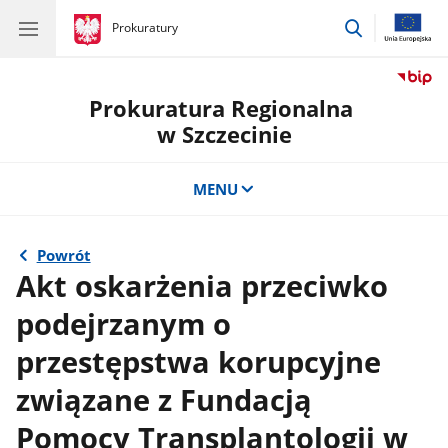
przejdź
gov.pl
Prokuratury
gov.pl
Prokuratury
do
wyszukiwar
Prokuratura Regionalna
w Szczecinie
MENU
Powrót
Akt oskarżenia przeciwko
podejrzanym o
przestępstwa korupcyjne
związane z Fundacją
Pomocy Transplantologii w