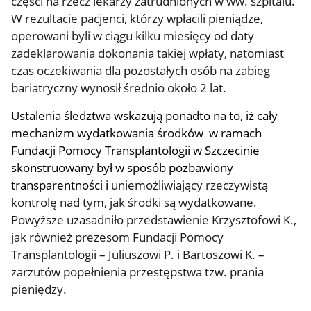
części na rzecz lekarzy zatrudnionych w ww. szpitalu.
W rezultacie pacjenci, którzy wpłacili pieniądze,
operowani byli w ciągu kilku miesięcy od daty
zadeklarowania dokonania takiej wpłaty, natomiast
czas oczekiwania dla pozostałych osób na zabieg
bariatryczny wynosił średnio około 2 lat.
Ustalenia śledztwa wskazują ponadto na to, iż cały
mechanizm wydatkowania środków w ramach
Fundacji Pomocy Transplantologii w Szczecinie
skonstruowany był w sposób pozbawiony
transparentności i
uniemożliwiający rzeczywistą
kontrolę nad tym, jak środki są wydatkowane.
Powyższe uzasadniło przedstawienie Krzysztofowi K.,
jak również prezesom
Fundacji Pomocy
Transplantologii – Juliuszowi P. i Bartoszowi K. –
zarzutów popełnienia przestępstwa tzw. prania
pieniędzy.