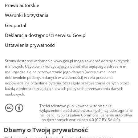
Prawa autorskie
Warunki korzystania
Geoportal
Deklaracja dostępności serwisu Gov.pl
Ustawienia prywatności
Strony dostępne w domenie www.gov.pl mogą zawierać adresy skrzynek
mailowych. Użytkownik korzystający z odnośnika będącego adresem e-
mail zgadza się na przetwarzanie jego danych (adres e-mail oraz
dobrowolnie podanych danych w wiadomości) w celu przesłania
odpowiedzi na przesłane pytania. Szczegóły przetwarzania danych przez
każdą z jednostek znajdują się w ich politykach przetwarzania danych
osobowych.
Treści tekstowe publikowane w serwisie (z
wyłączeniem treści audiowizualnych), są udostępniane
na licencji typu Creative Commons: uznanie autorstwa
- na tych samych warunkach 4.0 (CC BY-SA 4.0).
Materiały audiowizualne, w tym zdjęcia, materiały
Dbamy o Twoją prywatność
audio i wideo, są udostępniane na licencji typu
Creative Commons: uznanie autorstwa użycie