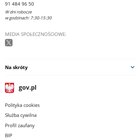
91 484 96 50
W dni robocze
w godzinach: 7:30-15:30
MEDIA SPOŁECZNOŚCIOWE:
Na skróty
stopka
Strona
gov.pl
gov.pl
główna
gov.pl
Polityka cookies
Służba cywilna
Profil zaufany
BIP