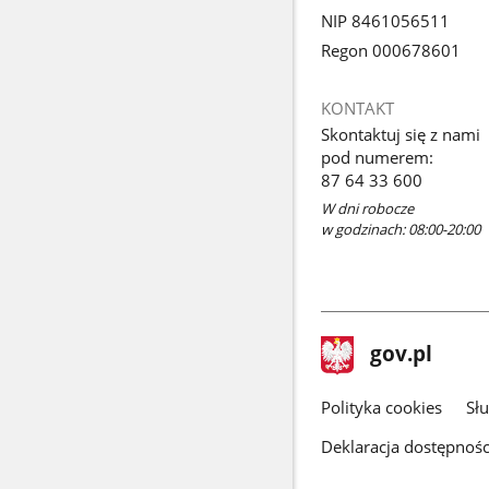
NIP 8461056511
Regon 000678601
KONTAKT
Skontaktuj się z nami
pod numerem:
87 64 33 600
W dni robocze
w godzinach: 08:00-20:00
stopka
Strona
gov.pl
gov.pl
główna
gov.pl
Polityka cookies
Sł
Deklaracja dostępnośc