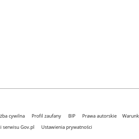
użba cywilna
Profil zaufany
BIP
Prawa autorskie
Warunki
i serwisu Gov.pl
Ustawienia prywatności