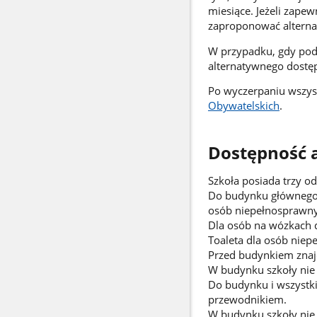
miesiące. Jeżeli zape
zaproponować alterna
W przypadku, gdy podm
alternatywnego dostęp
Po wyczerpaniu wszys
Obywatelskich
.
Dostępność 
Szkoła posiada trzy o
Do budynku głównego 
osób niepełnosprawny
Dla osób na wózkach d
Toaleta dla osób niep
Przed budynkiem znaj
W budynku szkoły nie
Do budynku i wszystk
przewodnikiem.
W budynku szkoły nie 