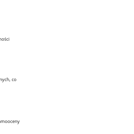
ności
nych, co
samooceny