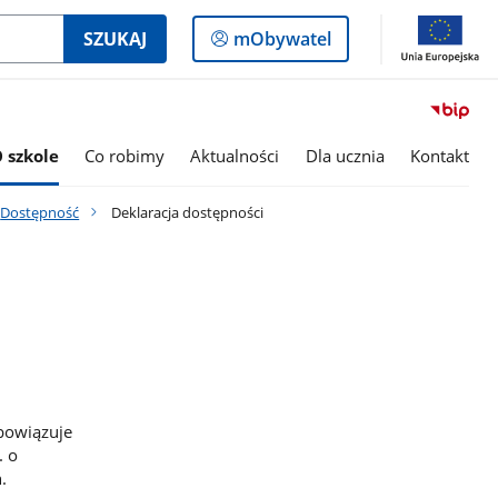
Logowanie
SZUKAJ
mObywatel
do
panelu
 szkole
Co robimy
Aktualności
Dla ucznia
Kontakt
Dostępność
Deklaracja dostępności
owiązuje
. o
.