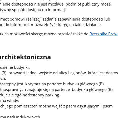
wnienie dostępności nie jest możliwe, podmiot publiczny może
tywny sposób dostępu do informacji.
iot odmówi realizacji żądania zapewnienia dostępności lub
u do informacji, można złożyć skargę na takie działanie.
tkich możliwości skargę można przesłać także do
Rzecznika Praw
architektoniczna
ddzielne budynki.
(B) prowadzi jedno wejście od ulicy Legionów, które jest dost
ch.
ostępny jest korytarz na parterze budynku głównego (B).
ełnosprawnych znajduje się na parterze budynku głównego (B).
duje się ogólnodostępny parking.
 ma windy.
ich jego pomieszczeń można wejść z psem asystującym i psem
ma pętli indukcyjnych.