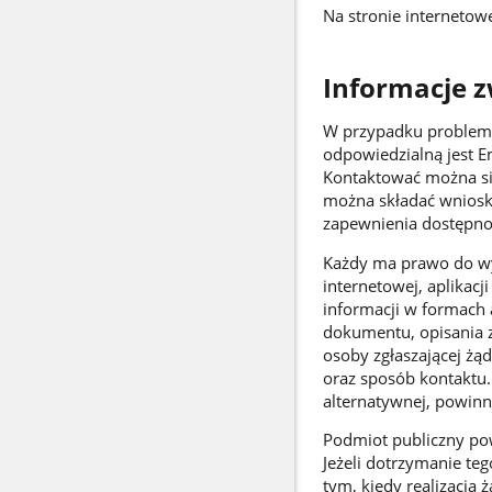
Na stronie interneto
Informacje 
W przypadku problemó
odpowiedzialną jest Em
Kontaktować można si
można składać wnioski
zapewnienia dostępno
Każdy ma prawo do wy
internetowej, aplikacj
informacji w formach 
dokumentu, opisania z
osoby zgłaszającej żąd
oraz sposób kontaktu.
alternatywnej, powinna
Podmiot publiczny powi
Jeżeli dotrzymanie te
tym, kiedy realizacja 