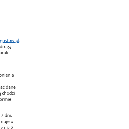
ą
gustow.pl
.
 drogą
 brak
pnienia
rać dane
ą chodzi
formie
 7 dni.
rmuje o
y niż 2