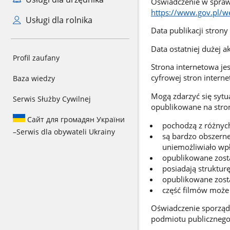
Oświadczenie w spraw
https://www.gov.pl/
Usługi dla rolnika
Data publikacji strony
Data ostatniej dużej ak
Profil zaufany
Strona internetowa je
cyfrowej stron intern
Baza wiedzy
Mogą zdarzyć się syt
Serwis Służby Cywilnej
opublikowane na stroni
Сайт для громадян України
pochodzą z różnych
–
Serwis dla obywateli Ukrainy
są bardzo obszerne
uniemożliwiało wpł
opublikowane został
posiadają strukturę
opublikowane zosta
część filmów może 
Oświadczenie sporząd
podmiotu publicznego