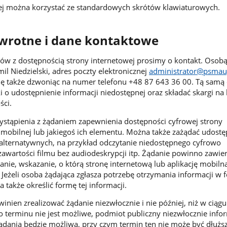
wej można korzystać ze standardowych skrótów klawiaturowych.
zwrotne i dane kontaktowe
w z dostępnością strony internetowej prosimy o kontakt. Osob
il Niedzielski, adres poczty elektronicznej
administrator@psmau
ę także dzwoniąc na numer telefonu +48 87 643 36 00. Tą samą
 o udostępnienie informacji niedostępnej oraz składać skargi na
ści.
stąpienia z żądaniem zapewnienia dostępności cyfrowej strony
i mobilnej lub jakiegoś ich elementu. Można także zażądać udostę
alternatywnych, na przykład odczytanie niedostępnego cyfrowo
awartości filmu bez audiodeskrypcji itp. Żądanie powinno zawie
anie, wskazanie, o którą stronę internetową lub aplikację mobiln
 Jeżeli osoba żądająca zgłasza potrzebę otrzymania informacji w 
 także określić formę tej informacji.
nien zrealizować żądanie niezwłocznie i nie później, niż w ciągu
go terminu nie jest możliwe, podmiot publiczny niezwłocznie info
żądania będzie możliwa, przy czym termin ten nie może być dłuższ