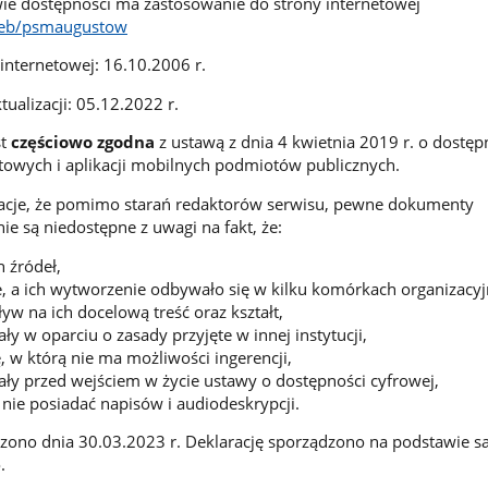
ie dostępności ma zastosowanie do strony internetowej
web/psmaugustow
 internetowej: 16.10.2006 r.
tualizacji: 05.12.2022 r.
st
częściowo
zgodna
z ustawą z dnia 4 kwietnia 2019 r. o dostęp
etowych i aplikacji mobilnych podmiotów publicznych.
uacje, że pomimo starań redaktorów serwisu, pewne dokumenty
e są niedostępne z uwagi na fakt, że:
 źródeł,
, a ich wytworzenie odbywało się w kilku komórkach organizacyj
yw na ich docelową treść oraz kształt,
y w oparciu o zasady przyjęte w innej instytucji,
, w którą nie ma możliwości ingerencji,
ły przed wejściem w życie ustawy o dostępności cyfrowej,
nie posiadać napisów i audiodeskrypcji.
zono dnia 30.03.2023 r. Deklarację sporządzono na podstawie 
.