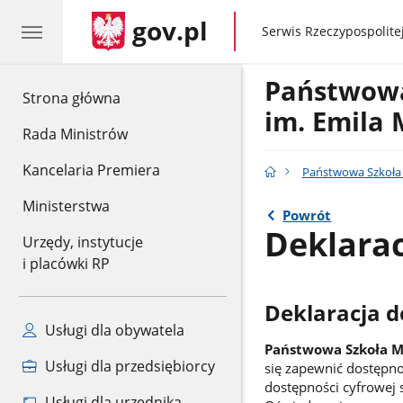
gov.pl
gov.pl
Serwis Rzeczypospolitej
Państwowa
gov.pl
Strona główna
im. Emila
Rada Ministrów
Kancelaria Premiera
Państwowa Szkoła 
Ministerstwa
Powrót
Deklarac
Urzędy, instytucje
i placówki RP
Deklaracja d
Usługi dla obywatela
Państwowa Szkoła Mu
Usługi dla przedsiębiorcy
się zapewnić dostępno
dostępności cyfrowej 
Usługi dla urzędnika