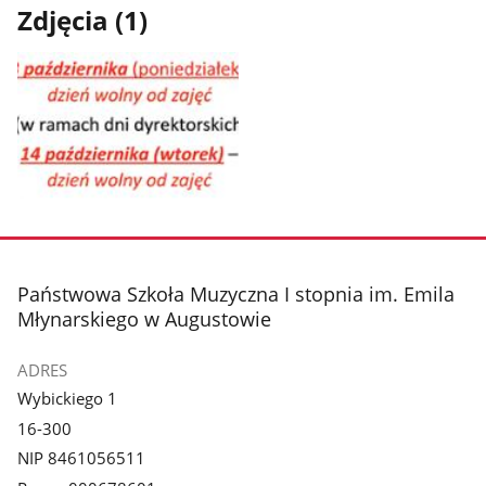
Zdjęcia (1)
Pokaż
zdjęcie
1
z
stopka
Państwowa Szkoła Muzyczna I stopnia im. Emila
galerii.
Młynarskiego w Augustowie
ADRES
Wybickiego 1
16-300
NIP 8461056511