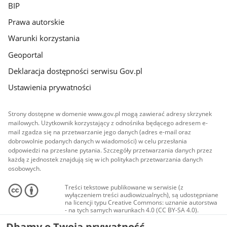
BIP
Prawa autorskie
Warunki korzystania
Geoportal
Deklaracja dostępności serwisu Gov.pl
Ustawienia prywatności
Strony dostępne w domenie www.gov.pl mogą zawierać adresy skrzynek
mailowych. Użytkownik korzystający z odnośnika będącego adresem e-
mail zgadza się na przetwarzanie jego danych (adres e-mail oraz
dobrowolnie podanych danych w wiadomości) w celu przesłania
odpowiedzi na przesłane pytania. Szczegóły przetwarzania danych przez
każdą z jednostek znajdują się w ich politykach przetwarzania danych
osobowych.
Treści tekstowe publikowane w serwisie (z
wyłączeniem treści audiowizualnych), są udostępniane
na licencji typu Creative Commons: uznanie autorstwa
- na tych samych warunkach 4.0 (CC BY-SA 4.0).
Materiały audiowizualne, w tym zdjęcia, materiały
Dbamy o Twoją prywatność
audio i wideo, są udostępniane na licencji typu