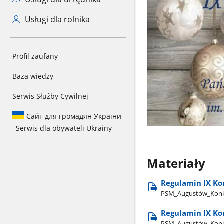
Usługi dla rolnika
Profil zaufany
Baza wiedzy
Serwis Służby Cywilnej
Сайт для громадян України
–
Serwis dla obywateli Ukrainy
Materiały
Regulamin IX Ko
PSM​_Augustów​_Konku
Regulamin IX Ko
PSM​_Augustów​_Konk