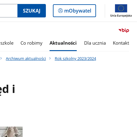
Logowanie
SZUKAJ
mObywatel
do
panelu
szkole
Co robimy
Aktualności
Dla ucznia
Kontakt
Archiwum aktualności
Rok szkolny 2023/2024
d i