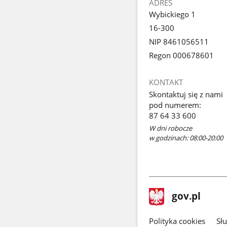
ADRES
Wybickiego 1
16-300
NIP 8461056511
Regon 000678601
KONTAKT
Skontaktuj się z nami
pod numerem:
87 64 33 600
W dni robocze
w godzinach: 08:00-20:00
stopka
Strona
gov.pl
gov.pl
główna
gov.pl
Polityka cookies
Sł