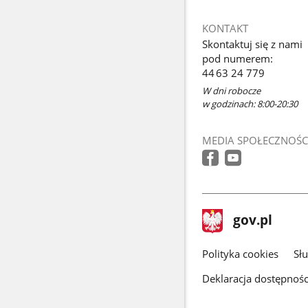
KONTAKT
Skontaktuj się z nami
pod numerem:
44 63 24 779
W dni robocze
w godzinach: 8:00-20:30
MEDIA SPOŁECZNOŚC
stopka
Strona
gov.pl
gov.pl
główna
gov.pl
Polityka cookies
Sł
Deklaracja dostępnośc