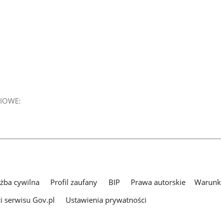
IOWE:
użba cywilna
Profil zaufany
BIP
Prawa autorskie
Warunki
i serwisu Gov.pl
Ustawienia prywatności