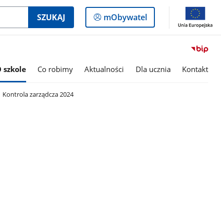
Logowanie
SZUKAJ
mObywatel
do
panelu
 szkole
Co robimy
Aktualności
Dla ucznia
Kontakt
Kontrola zarządcza 2024