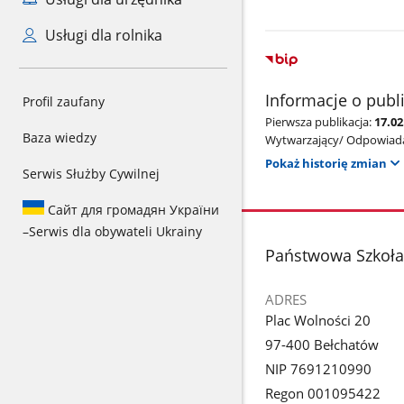
Usługi dla rolnika
Informacje o publ
Profil zaufany
Pierwsza publikacja:
17.02
Baza wiedzy
Wytwarzający/ Odpowiada
Pokaż historię zmian
Serwis Służby Cywilnej
Сайт для громадян України
–
Serwis dla obywateli Ukrainy
stopka
Państwowa Szkoła
ADRES
Plac Wolności 20
97-400 Bełchatów
NIP 7691210990
Regon 001095422