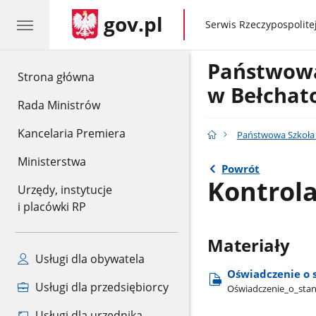
gov.pl
gov.pl
Serwis Rzeczypospolitej
Państwowa
gov.pl
Strona główna
w Bełchat
Rada Ministrów
Kancelaria Premiera
Państwowa Szkoła 
Ministerstwa
Powrót
Kontrola
Urzędy, instytucje
i placówki RP
Materiały
Usługi dla obywatela
Oświadczenie o s
Usługi dla przedsiębiorcy
Oświadczenie​_o​_stani
Usługi dla urzędnika