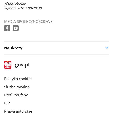
W dni robocze
w godzinach: 8:00-20:30
MEDIA SPOŁECZNOŚCIOWE:
Na skróty
stopka
Strona
gov.pl
gov.pl
główna
gov.pl
Polityka cookies
Służba cywilna
Profil zaufany
BIP
Prawa autorskie