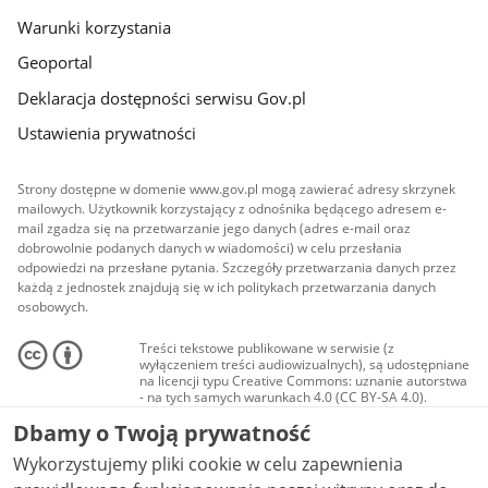
Warunki korzystania
Geoportal
Deklaracja dostępności serwisu Gov.pl
Ustawienia prywatności
Strony dostępne w domenie www.gov.pl mogą zawierać adresy skrzynek
mailowych. Użytkownik korzystający z odnośnika będącego adresem e-
mail zgadza się na przetwarzanie jego danych (adres e-mail oraz
dobrowolnie podanych danych w wiadomości) w celu przesłania
odpowiedzi na przesłane pytania. Szczegóły przetwarzania danych przez
każdą z jednostek znajdują się w ich politykach przetwarzania danych
osobowych.
Treści tekstowe publikowane w serwisie (z
wyłączeniem treści audiowizualnych), są udostępniane
na licencji typu Creative Commons: uznanie autorstwa
- na tych samych warunkach 4.0 (CC BY-SA 4.0).
Materiały audiowizualne, w tym zdjęcia, materiały
Dbamy o Twoją prywatność
audio i wideo, są udostępniane na licencji typu
Creative Commons: uznanie autorstwa użycie
Wykorzystujemy pliki cookie w celu zapewnienia
niekomercyjne - bez utworów zależnych 4.0 (CC BY-
NC-ND 4.0), o ile nie jest to stwierdzone inaczej.