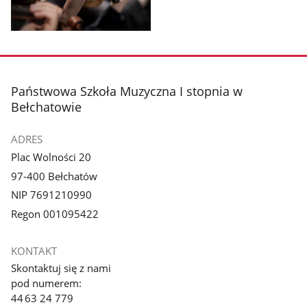
Pokaż
zdjęcie
1
z
stopka
Państwowa Szkoła Muzyczna I stopnia w
galerii.
Bełchatowie
ADRES
Plac Wolności 20
97-400 Bełchatów
NIP 7691210990
Regon 001095422
KONTAKT
Skontaktuj się z nami
pod numerem:
44 63 24 779