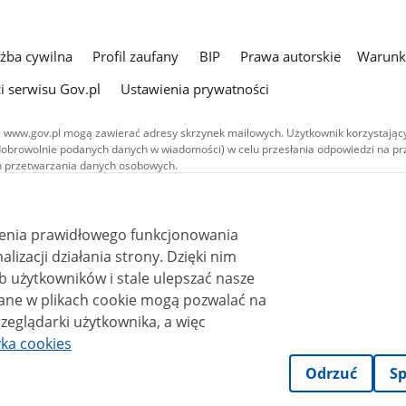
użba cywilna
Profil zaufany
BIP
Prawa autorskie
Warunki
i serwisu Gov.pl
Ustawienia prywatności
 www.gov.pl mogą zawierać adresy skrzynek mailowych. Użytkownik korzystający
dobrowolnie podanych danych w wiadomości) w celu przesłania odpowiedzi na prz
ach przetwarzania danych osobowych.
we publikowane w serwisie (z wyłączeniem treści audiowizualnych), są
 na licencji typu Creative Commons: uznanie autorstwa - na tych samych
 (CC BY-SA 4.0). Materiały audiowizualne, w tym zdjęcia, materiały audio i wideo
ienia prawidłowego funkcjonowania
ane na licencji typu Creative Commons: uznanie autorstwa użycie niekomercyjne 
ależnych 4.0 (CC BY-NC-ND 4.0), o ile nie jest to stwierdzone inaczej.
i działania strony. Dzięki nim
 użytkowników i stale ulepszać nasze
zeglądarki użytkownika, a więc
yka cookies
Odrzuć
Sp