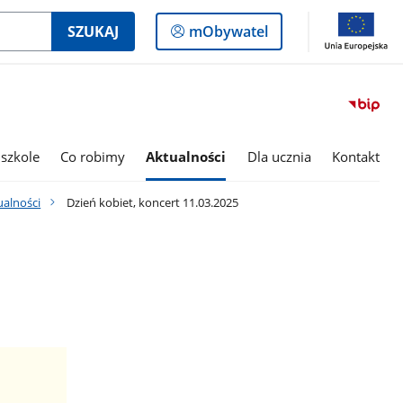
Logowanie
SZUKAJ
mObywatel
do
panelu
szkole
Co robimy
Aktualności
Dla ucznia
Kontakt
ualności
Dzień kobiet, koncert 11.03.2025