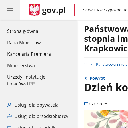
gov.pl
gov.pl
Serwis Rzeczypospolitej
Państwowa
gov.pl
Strona główna
stopnia im
Rada Ministrów
Krapkowic
Kancelaria Premiera
Państwowa Szkoła 
Ministerstwa
Urzędy, instytucje
Powrót
Dzień ko
i placówki RP
07.03.2025
Usługi dla obywatela
Usługi dla przedsiębiorcy
Usługi dla urzędnika