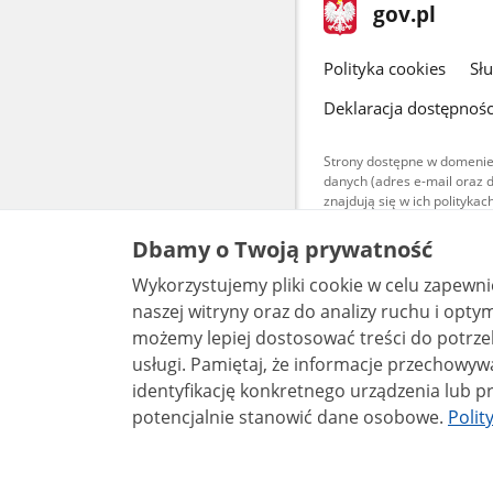
stopka
Strona
gov.pl
gov.pl
główna
gov.pl
Polityka cookies
Sł
Deklaracja dostępnośc
Strony dostępne w domenie
danych (adres e-mail oraz 
znajdują się w ich polityk
Treści teksto
Dbamy o Twoją prywatność
udostępniane
warunkach 4.0
Wykorzystujemy pliki cookie w celu zapewn
są udostępni
bez utworów z
naszej witryny oraz do analizy ruchu i optymalizacj
możemy lepiej dostosować treści do potrzeb
usługi. Pamiętaj, że informacje przechowywane w plikach cookie mogą pozwalać na
identyfikację konkretnego urządzenia lub pr
potencjalnie stanowić dane osobowe.
Polit