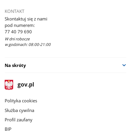
KONTAKT
Skontaktuj się z nami
pod numerem:
77 40 79 690
W dni robocze
w godzinach: 08:00-21:00
Na skróty
stopka
Strona
gov.pl
gov.pl
główna
gov.pl
Polityka cookies
Służba cywilna
Profil zaufany
BIP