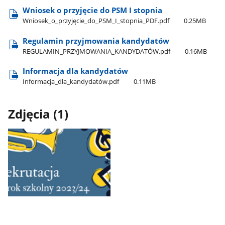
Wniosek o przyjęcie do PSM I stopnia
Wniosek​_o​_przyjęcie​_do​_PSM​_I​_stopnia​_PDF.pdf
0.25MB
Regulamin przyjmowania kandydatów
REGULAMIN​_PRZYJMOWANIA​_KANDYDATÓW.pdf
0.16MB
Informacja dla kandydatów
Informacja​_dla​_kandydatów.pdf
0.11MB
Zdjęcia (1)
Pokaż
zdjęcie
1