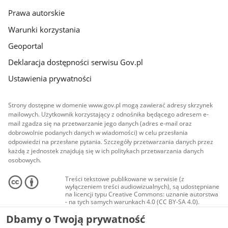
Prawa autorskie
Warunki korzystania
Geoportal
Deklaracja dostępności serwisu Gov.pl
Ustawienia prywatności
Strony dostępne w domenie www.gov.pl mogą zawierać adresy skrzynek
mailowych. Użytkownik korzystający z odnośnika będącego adresem e-
mail zgadza się na przetwarzanie jego danych (adres e-mail oraz
dobrowolnie podanych danych w wiadomości) w celu przesłania
odpowiedzi na przesłane pytania. Szczegóły przetwarzania danych przez
każdą z jednostek znajdują się w ich politykach przetwarzania danych
osobowych.
Treści tekstowe publikowane w serwisie (z
wyłączeniem treści audiowizualnych), są udostępniane
na licencji typu Creative Commons: uznanie autorstwa
- na tych samych warunkach 4.0 (CC BY-SA 4.0).
Materiały audiowizualne, w tym zdjęcia, materiały
Dbamy o Twoją prywatność
audio i wideo, są udostępniane na licencji typu
Creative Commons: uznanie autorstwa użycie