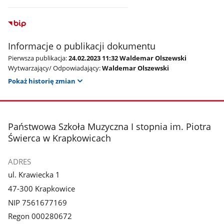
z
galerii.
Informacje o publikacji dokumentu
Pierwsza publikacja:
24.02.2023 11:32 Waldemar Olszewski
Wytwarzający/ Odpowiadający:
Waldemar Olszewski
Pokaż historię zmian
stopka
Państwowa Szkoła Muzyczna I stopnia im. Piotra
Świerca w Krapkowicach
ADRES
ul. Krawiecka 1
47-300 Krapkowice
NIP 7561677169
Regon 000280672